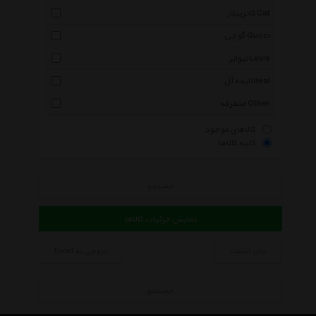
کاترپیلار Cat
گوچی Gucci
لیوایز Levis
ایده آل Ideal
متفرقه Other
کالاهای موجود
کلیه کالاها
جستجو
نمایش جزئیات کالاها
چاپ لیست
خروجی به Excel
جستجو