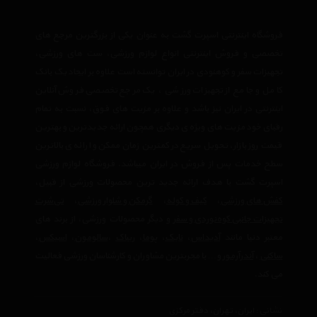
فروشگاه اینترنتی اسپرت گشت به عنوان یکی از بزرگترین مرجع های
تخصصی و فروش اینترنتی انواع لوازم ورزشی، ست های ورزشی،
تجهیزات سفر و کوهنودی در ایران توانسته است علاوه بر ایجاد یک بانک
کامل و جامع از تجهیزات ورزشی ، یک مرجع تخصصی فروش آنلاین
اینترنتی در ایران نیز باشد و علاوه بر مزیت های فوق، نسبت به تمام
رقبای خود مزیت های ویژه ی دیگری همچون ارائه جدیدترین و بهترین
قیمت روز بازار، تحویل سریع در کمترین زمان ممکن و ارائه ی بالاترین
سطح خدمات پس از فروش در ایران میباشد. فروشگاه لوازم ورزشی
اسپرت گشت با هدف ارائه جدید ترین محصولات ورزشی از قبیل،
کفش های ورزشی
،
کیف و کوله
،
گرمکن و شلوار ورزشی
،
تی‌شرت
تجهیزات جانبی کوه‌نوردی و سفر
و دیگر محصولات ورزشی، از برند های
معتبر دنیا مانند
آدیداس
،
نایک
،
پوما
،
ریباک
،
سالومون
،
اسیکس
،
ساکنی
،
آندرآرمور
و… با مجربترین مشاوران و کارشناسان ورزشی فعالیت
می کند.
نشانی : ایران، تهران، دفتر مرکزی