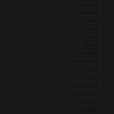
لاگوست Lacoste
کفش شیما Shimashoes
مرل Merrell
نیکتا Nikta
یک ارتباط 1Ertebat
پاپا Papa
ماهان Mahan
ساکریکس Soccerex
واته Vate
پرین Parin
بروتینگ Brutting
زامبرلن Zamberlan
ماموت Mammut
کیلند Kayland