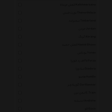
کفش مرسانا Kafshmersana
نورث فیس Thenorthface
تیمبرلند Timberland
جردن Jordan
آبرنگ Abrang
کفش حمید Hamid Shoes
یونکس Yonex
اف زد فورزا Fz Forza
دیادورا Diadora
هامتو Humtto
گوریلا ویر Gorillawear
ایمن ترن E.Train
اندیشه Andishe
اکو Ecco