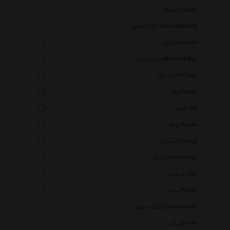
نسیم Nasim
آکوا اسفیر Aqua Sphere
لتون Letoon
مل اند موژ Mel And Moj
های-تک Hi Tec
پاما Pama
فرد Fred
پوما Puma
لینینگ Li Ning
کریمور Karrimor
دی سی Dc
پریما Prima
کوئیک سیلور Quiksilver
پیک Peak