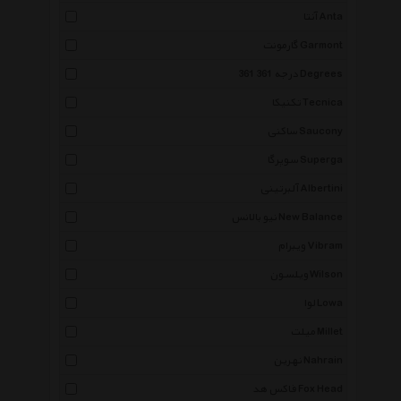
آنتا Anta
گارمونت Garmont
361 درجه 361 Degrees
تکنیکا Tecnica
ساکنی Saucony
سوپرگا Superga
آلبرتینی Albertini
نیو بالانس New Balance
ویبرام Vibram
ویلسون Wilson
لوا Lowa
میلت Millet
نهرین Nahrain
فاکس هد Fox Head