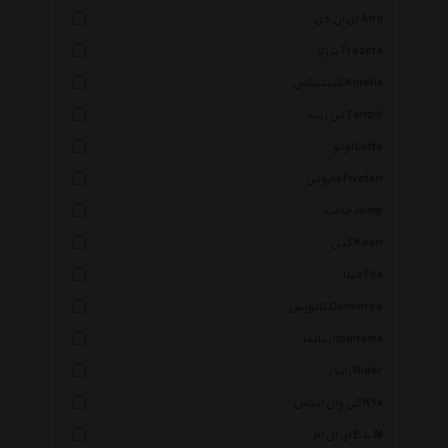
ای ان دی And
ترزتا Trezeta
کینتیکس Kinetix
تن زیب Tanzib
لوتو Lotto
فایوتن Fiveten
جامپ Jump
کین Keen
فیلا Fila
کانورس Converse
ایپانما Ipanema
رایدر Rider
کی وان ایکس K1x
ای ال ام E.L.M