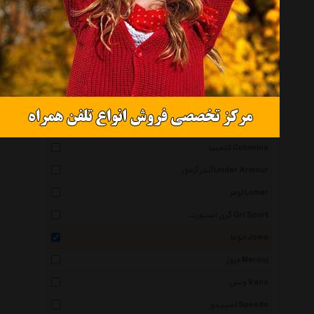
آدیداس Adidas
نایکی Nike
ریباک Reebok
اسیکس Asics
سالومون Salomon
اسکچرز Skechers
کلمبیا Columbia
آندر آرمور Under Armour
لومر Lomer
گری اسپورت Gri Sport
جوما Joma
مروژ Merooj
ونس Vans
اسپیدو Speedo