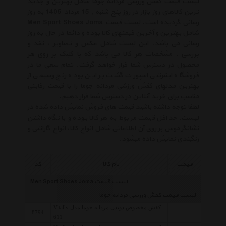
لیست قیمت کفش ورزشی مردانه جوما شامل بهترین و جدید
ترین کالاهای روز بازار در روز پنج شنبه , 15 مرداد 1405 به روز
رسانی گردیده است. لیست قیمت Men Sport Shoes Joma
شامل بهترین و آخرین قیمتهای کالا بوده و دائما در حال به روز
رسانی می باشد. این لیست شامل عکس و تصاویر ، نقد و
بررسی ، مشخصات هر کالا می باشد که با کلیک بر روی هر
محصول در دسترس شما قرار خواهد گرفت. تمام سعی ما در
فروشگاه اینترنتی اسپورت گشت بر این بوده رنج وسیعی از
بهترین مدلهای کفش ورزشی مردانه جوما را با قیمت رقابتی
مناسب برای خرید آنلاین در دسترس شما قرار دهیم.
لطفا توجه داشته باشید قیمت های فروش نمایش داده شده در
لیست، حداقل قیمت مربوط به هر کالا بوده و با نگاه داشتن
نشانگر موس بر روی آن اطلاعاتی شامل انواع کالا، انواع گارانتی و
رنگبندی نمایش داده میشود.
قیمت
نام کالا
کد
لیست قیمت Men Sport Shoes Joma
لیست قیمت کفش ورزشی مردانه جوما
کفش مخصوص دویدن مردانه جوما مدل Vitally
8794
611