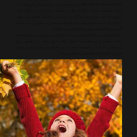
Men Sport Shoes Joma ، ابتدا مشخصات و توضیحات مربوطه را به
دقت مطالعه نموده تا کالا از نظر مشخصات نیاز شما را بر طرف سازد
سپس قیمت، نوع و شرایط گارانتی را بررسی نمائید. همچنین جهت
انجام یک خرید صحیح توصیه میکنیم شرایط خرید و فروش از اسپورت
گشت را مطالعه و سپس اقدام به خرید نمائید.
حتما قبل از خرید کالاهای لیست به تاریخ آخرین به روز رسانی قیمت ها
توجه نمائید و در صورتیکه قیمت کالا به روز نبود، یا از طریق 'پنل
درخواست قیمت' درخواست خود را ثبت فرمائید و یا با پرسنل واحد
فروش Sport Gasht تماس حاصل فرمائید.
لیست قیمت کفش ورزشی مردانه جوما
لیست قیمت Men Sport Shoes Joma
کفش ورزشی مردانه جوما
Men Sport Shoes Joma
جوما
Joma
کفش ورزشی مردانه
Men Sport Shoes
انتخاب گروه
کفش ورزشی مردانه Men Sport Shoes
همه گروهها