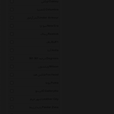
اوکلی Oakley
کلمبیا Columbia
آندر آرمور Under Armour
نیو ارا New Era
ریباک Reebok
باف Buff 1
آنتا Anta
361 درجه 361 Degrees
ویلسون Wilson
فاکس هد Fox Head
پوما Puma
گالریتو Gallerytto
شهر چرم Leather City
پایدار زیما Paidar Zima