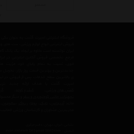
جستجو
در
ل
فروشگاه اینترنتی اسپرت گشت به عنوان یکی
فروش اینترنتی انواع لوازم ورزشی، ست های و
ایران توانسته است علاوه بر ایجاد یک بانک کا
مرجع تخصصی فروش آنلاین اینترنتی در ایران
فوق، نسبت به تمام رقبای خود مزیت ها
جدیدترین و بهترین قیمت روز بازار، تحویل سر
ی بالاترین سطح خدمات پس از فروش در ایرا
اسپرت گشت با هدف ارائه جدید ترین
کفش های ورزشی
،
کیف و کوله
،
گرم
تجهیزات جانبی کوه‌نوردی و سفر
و دیگر محصولا
مانند
آدیداس
،
نایک
،
پوما
،
ریباک
،
سالومون
،
مجربترین مشاوران و کارشناسان ورزشی فعالیت 
نشانی : ایران، تهران، دفتر مرکزی
ایمیل :
avan.network {at} gmail {dot} com