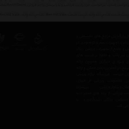
خواست قیمت' درخواست خود را ثبت فرمائید و یا با پرسنل واحد فروش Sport Gasht تماس حاصل فرمائید.
یست قیمت کلاه مردانه واته
لیست قیمت Men Hat Vate
کلاه مردانه واته
Men Hat Vate
 از بزرگترین مرجع های تخصصی و
رزشی، تجهیزات سفر و کوهنودی در
مل و جامع از تجهیزات ورزشی ، یک
 نیز باشد و علاوه بر مزیت های
ی ویژه ی دیگری همچون ارائه
یع در کمترین زمان ممکن و ارائه
ن میباشد. فروشگاه لوازم ورزشی
 محصولات ورزشی از قبیل،
کن و شلوار ورزشی
،
تی‌شرت
ت ورزشی، از برند های معتبر دنیا
اسیکس
،
ساکنی
،
آندرآرمور
و… با
می کند.