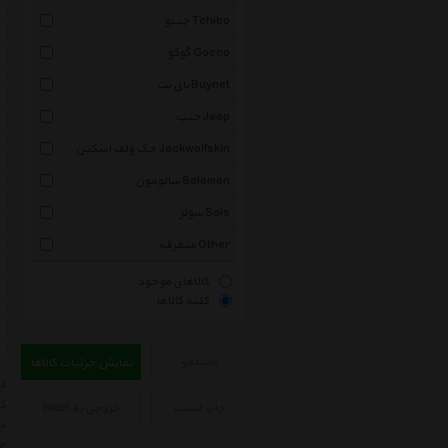
چیبو Tchibo
گوکو Gocco
بای نت Buynet
جیپ Jeep
جک ولف اسکین Jackwolfskin
سالومون Salomon
سولز Sols
متفرقه Other
کالاهای موجود
کلیه کالاها
جستجو
نمایش جزئیات کالاها
کا
چاپ لیست
خروجی به Excel
می
حت