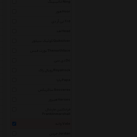
لینینگ Li Ning
هور Hoor
تی آر دی Trd
هد Head
کوئیک سیلور Quiksilver
نورث فیس Thenorthface
دی سی Dc
رویال راک Royalrock
پاپا Papa
ساکریکس Soccerex
هیروز Heroes
فرانکلین مارشال
Franklinmarshall
واته Vate
جردن Jordan