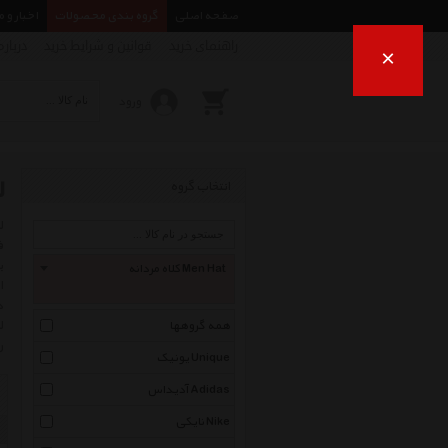
صفحه اصلی
گروه بندی محصولات
اخبار و 
راهنمای خرید
قوانین و شرایط خرید
درباره
×
ورود
ل
انتخاب گروه
ب
کلاه مردانه Men Hat
ا
د
ل
همه گروهها
ر
یونیک Unique
آدیداس Adidas
نایکی Nike