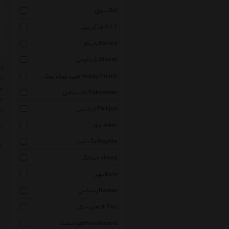
سول Sol
اف آی تی F.I.T
باریکو Barico
شیائومی Xiaomi
هپی پیک نیک Happy Picnic
تو
هم
پاک سمن Paksaman
حت
فیلیپی Philippi
در
ادور Ador
ل
ت
مگ لایت Maglite
s
جیلانگ Jilong
بهی Behi
ریمکس Remax
های-تک Hi Tec
هوشمند Hooshmand