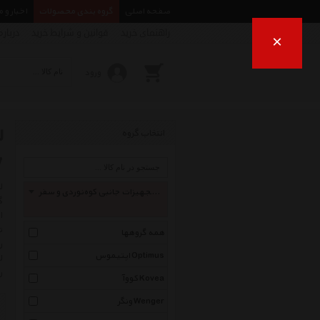
صفحه اصلی
گروه بندی محصولات
اخبار و 
راهنمای خرید
قوانین و شرایط خرید
درباره
×
ورود
انتخاب گروه
y
تجهیزات جانبی کوه‌نوردی و سفر Travel Accessories
ا
ت
همه گروهها
ر
اپتیموس Optimus
ل
ر
کووآ Kovea
ونگر Wenger