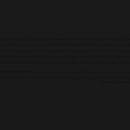
ضیحات مربوطه را به دقت مطالعه نموده تا کالا از نظر مشخصات نیاز شما را بر طرف سازد س
چنین جهت انجام یک خرید صحیح توصیه میکنیم شرایط خرید و فروش از اسپورت گشت را م
ما قبل از خرید کالاهای لیست به تاریخ آخرین به روز رسانی قیمت ها توجه نمائید و در ص
خواست قیمت' درخواست خود را ثبت فرمائید و یا با پرسنل واحد فروش Sport Gasht تماس حاصل فرمائید.
یست قیمت تجهیزات جانبی کوه‌نوردی و سفر دلسی
لیست قیمت Travel Accessories Delsey
جهیزات جانبی کوه‌نوردی و سفر دلسی
Travel Accessories Delsey
دلسی
Delsey
ت
Travel Accessorie