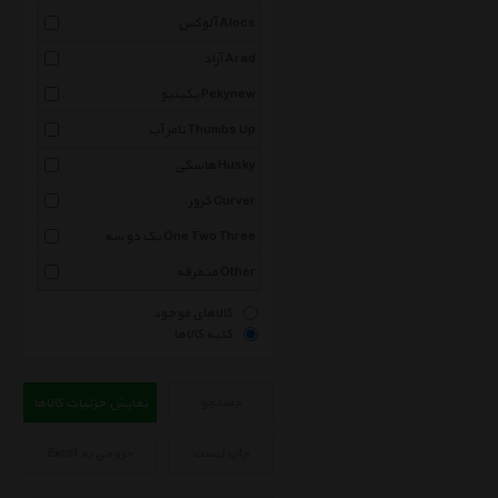
آلوکس Alocs
آراد Arad
پکینیو Pekynew
تامز آپ Thumbs Up
هاسکی Husky
کرور Curver
یک دو سه One Two Three
متفرقه Other
کالاهای موجود
کلیه کالاها
جستجو
نمایش جزئیات کالاها
چاپ لیست
خروجی به Excel