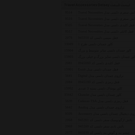
لیست قیمت Travel Accessories Delsey
لش سفری دلسی مدل Travel Necessities
9514
لش سفری دلسی مدل Travel Necessities
9519
قفل کلیدی دلسی مدل Travel Necessities
9505
قفل کابلی دلسی مدل Travel Necessities
9512
قفل سیمی دلسی کد 945310
2079
کاور چمدان دلسی طرح 1
33089
کاور چمدان دلسی سایز متوسط و بزرگ
15904
اور چمدان دلسی سایز بزرگ و خیلی بزرگ
15903
قفل کلیدی دلسی کد 0945060
2081
قفل چمدان دلسی مدل Exult
15901
ترازوی چمدان دلسی مدل Digital
5641
قفل رمزی دلسی کد 0945190
2084
کاور پوشاک دلسی بسته 3 عددی
15902
کاور چمدان دلسی مدل Chatelet
33442
قفل رمزی دلسی مدل Cadenas TSA
5639
ترازوی چمدان دلسی مدل Analog
5642
وی دیجیتال چمدان دلسی مدل Accessory
9509
بالش ارگونومیک سفر دلسی کد 945261
2068
بالش بادی سفر دلسی کد 945260
2069
چشم بند و گوش بند دلسی کد 945030
2077