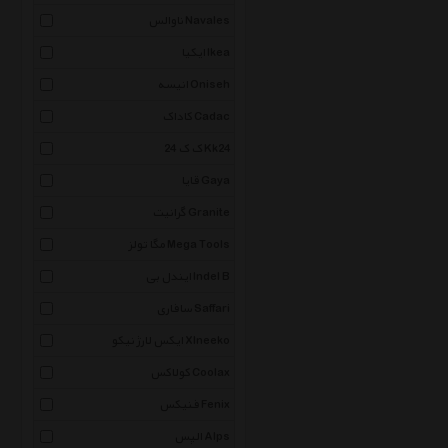
ناوالس Navales
ایکیا Ikea
انیسه Oniseh
کاداک Cadac
ک ک 24 Kk24
قایا Gaya
گرانیت Granite
مگا تولز Mega Tools
ایندل بی Indel B
سافاری Saffari
ایکس لارژ نیکو Xlneeko
کولاکس Coolax
فنیکس Fenix
الپس Alps