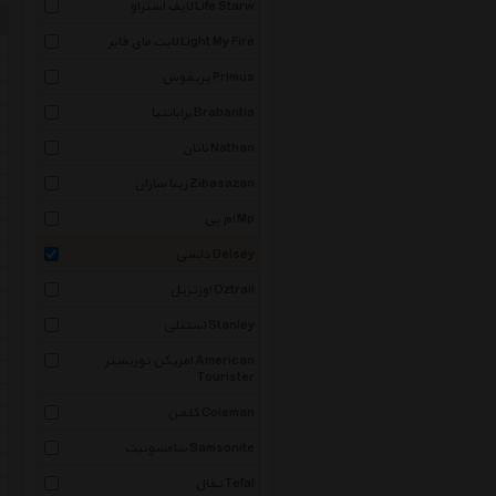
لایف استراو Life Starw
لایت مای فایر Light My Fire
پریموس Primus
برابانتیا Brabantia
ناتان Nathan
زیبا سازان Zibasazan
ام پی Mp
دلسی Delsey
اوزتریل Oztrail
استنلی Stanley
امریکن توریستر American
Tourister
کلمن Coleman
سامسونیت Samsonite
تفال Tefal