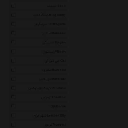
اشبیت Esbit
کینگ کمپ King Camp
سرماگرم Sarmagarm
مانکیز Munkees
اسپیگن Spigen
ویلسون Wilson
جی اس آی Gsi
سانرود Sunroad
موراکنیو Morakniv
ویکتورینوکس Victorinox
ترموس Thermos
بارک Barak
شهر چرم Leather City
ترادو Trudeau