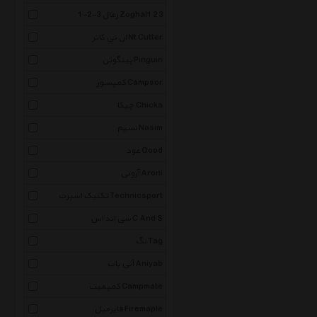
زغال 3-2-1 Zoghal1 2 3
ان تی کاتر Nt Cutter
پینگوئن Pinguin
کمپسور Campsor
چیکا Chicka
نسیم Nasim
عود Oood
آرونی Aroni
تکنیک اسپرت Technicsport
سی اند اس C And S
تگ Tag
آنی یاب Aniyab
کمپمیت Campmate
فایرمپل Firemaple