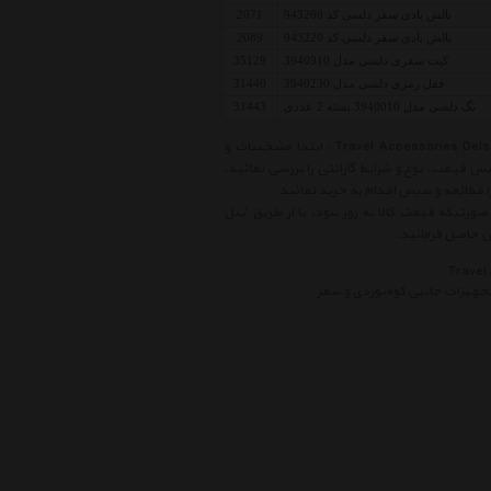
بالش بادی سفر دلسی کد 943260
2071
بالش بادی سفر دلسی کد 943220
2089
کیت سفری دلسی مدل 3940910
35129
قفل رمزی دلسی مدل 3940230
31440
تگ دلسی مدل 3940010 بسته 2 عددی
31443
قبل از خرید کالاهای موجود در لیست قیمت تجهیزات جانبی کوه‌نوردی و سفر دلسی Travel Accessories Delsey ، ابتدا مشخصات و
پس قیمت، نوع و شرایط گارانتی را بررسی نمائید.
طالعه و سپس اقدام به خرید نمائید.
ورتیکه قیمت کالا به روز نبود، یا از طریق 'پنل
جهیزات جانبی کوه‌نوردی و سفر