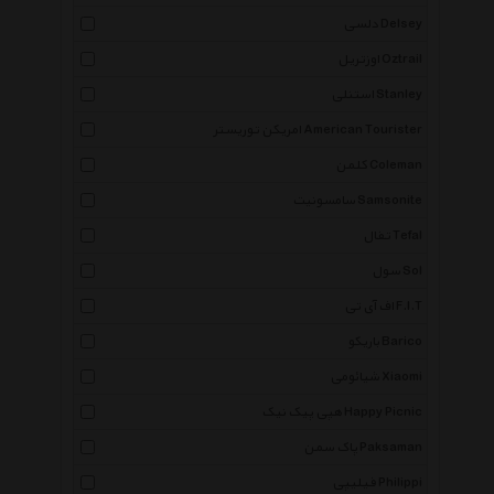
دلسی Delsey
اوزتریل Oztrail
استنلی Stanley
امریکن توریستر American Tourister
کلمن Coleman
سامسونیت Samsonite
تفال Tefal
سول Sol
اف آی تی F.I.T
باریکو Barico
شیائومی Xiaomi
هپی پیک نیک Happy Picnic
پاک سمن Paksaman
فیلیپی Philippi