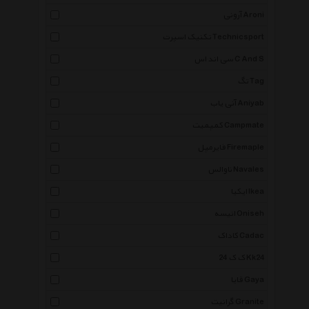
آرونی Aroni
تکنیک اسپرت Technicsport
سی اند اس C And S
تگ Tag
آنی یاب Aniyab
کمپمیت Campmate
فایرمپل Firemaple
ناوالس Navales
ایکیا Ikea
انیسه Oniseh
کاداک Cadac
ک ک 24 Kk24
قایا Gaya
گرانیت Granite