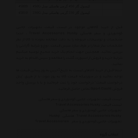
کپسول گاز 450 گرمی هاسکی مدل 450G
45809
کپسول گاز 230 گرمی هاسکی مدل 230G
45810
قبل از خرید کالاهای موجود در لیست قیمت تجهیزات جانبی
کوه‌نوردی و سفر هاسکی Travel Accessories Husky ، ابتدا
مشخصات و توضیحات مربوطه را به دقت مطالعه نموده تا کالا از نظر
مشخصات نیاز شما را بر طرف سازد سپس قیمت، نوع و شرایط گارانتی را
بررسی نمائید. همچنین جهت انجام یک خرید صحیح توصیه میکنیم
شرایط خرید و فروش از اسپورت گشت را مطالعه و سپس اقدام به خرید
نمائید.
حتما قبل از خرید کالاهای لیست به تاریخ آخرین به روز رسانی قیمت ها
توجه نمائید و در صورتیکه قیمت کالا به روز نبود، یا از طریق 'پنل
درخواست قیمت' درخواست خود را ثبت فرمائید و یا با پرسنل واحد
فروش Sport Gasht تماس حاصل فرمائید.
لیست قیمت تجهیزات جانبی کوه‌نوردی و سفر هاسکی
لیست قیمت Travel Accessories Husky
تجهیزات جانبی کوه‌نوردی و سفر هاسکی
Travel Accessories Husky
هاسکی
Husky
تجهیزات جانبی کوه‌نوردی و سفر
Travel Accessories
انتخاب گروه