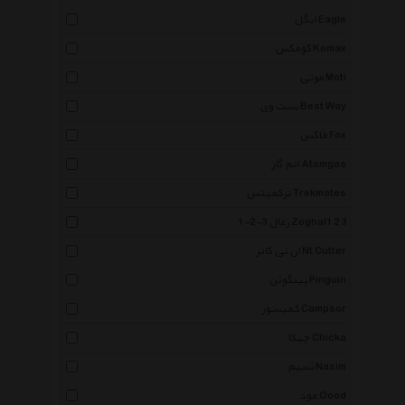
ایگل Eagle
کومکس Komax
موتی Moti
بست وی Best Way
فاکس Fox
اتم گاز Atomgas
ترکمیتس Trekmates
زغال 3-2-1 Zoghal1 2 3
ان تی کاتر Nt Cutter
پینگوئن Pinguin
کمپسور Campsor
چیکا Chicka
نسیم Nasim
عود Oood