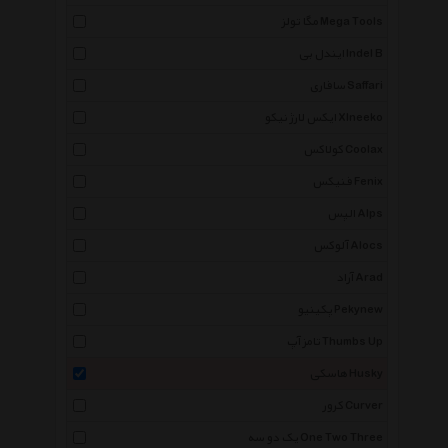
مگا تولز Mega Tools
ایندل بی Indel B
سافاری Saffari
ایکس لارژ نیکو Xlneeko
کولاکس Coolax
فنیکس Fenix
الپس Alps
آلوکس Alocs
آراد Arad
پکینیو Pekynew
تامز آپ Thumbs Up
هاسکی Husky
کرور Curver
یک دو سه One Two Three