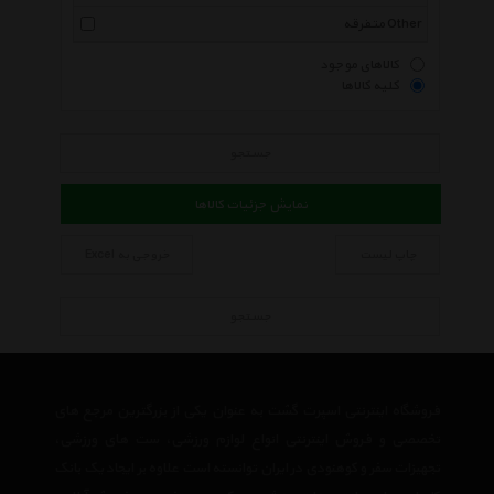
متفرقه Other
کالاهای موجود
کلیه کالاها
جستجو
نمایش جزئیات کالاها
چاپ لیست
خروجی به Excel
جستجو
فروشگاه اینترنتی اسپرت گشت به عنوان یکی از بزرگترین مرجع های
تخصصی و فروش اینترنتی انواع لوازم ورزشی، ست های ورزشی،
تجهیزات سفر و کوهنودی در ایران توانسته است علاوه بر ایجاد یک بانک