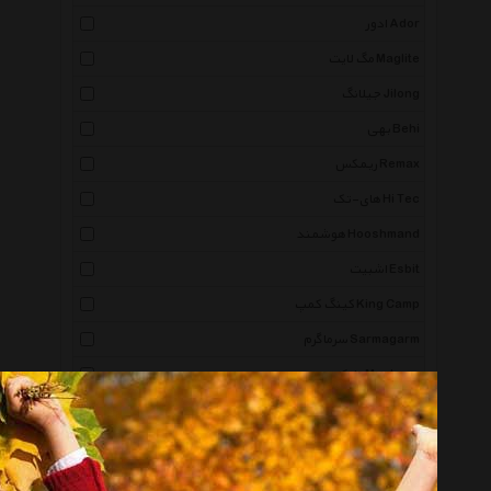
ادور Ador
مگ لایت Maglite
جیلانگ Jilong
بهی Behi
ریمکس Remax
های-تک Hi Tec
هوشمند Hooshmand
اشبیت Esbit
کینگ کمپ King Camp
سرماگرم Sarmagarm
مانکیز Munkees
اسپیگن Spigen
ویلسون Wilson
جی اس آی Gsi