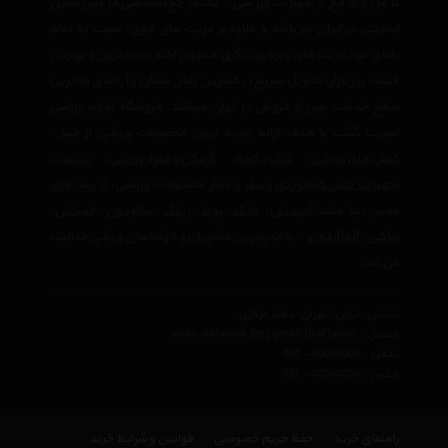
کامل و جامع از تجهیزات ورزشی ، یک مرجع تخصصی فروش آنلاین
اینترنتی در ایران نیز باشد و علاوه بر مزیت های فوق، نسبت به تمام
رقبای خود مزیت های ویژه ی دیگری همچون ارائه جدیدترین و بهترین
قیمت روز بازار، تحویل سریع در کمترین زمان ممکن و ارائه ی بالاترین
سطح خدمات پس از فروش در ایران میباشد. فروشگاه لوازم ورزشی
اسپرت گشت با هدف ارائه جدید ترین محصولات ورزشی از قبیل،
کفش های ورزشی
،
کیف و کوله
،
گرمکن و شلوار ورزشی
،
تی‌شرت
تجهیزات جانبی کوه‌نوردی و سفر
و دیگر محصولات ورزشی، از برند های
معتبر دنیا مانند
آدیداس
،
نایک
،
پوما
،
ریباک
،
سالومون
،
اسیکس
،
ساکنی
،
آندرآرمور
و… با مجربترین مشاوران و کارشناسان ورزشی فعالیت
می کند.
نشانی : ایران، تهران، دفتر مرکزی
ایمیل :
avan.network {at} gmail {dot} com
تلفن :
021 - 00000000
فکس :
021 - 00000000
راهنمای خرید
حفظ حریم خصوصی
قوانین و شرایط خرید