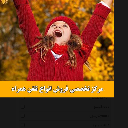
سانرود Sunroad
موراکنیو Morakniv
ویکتورینوکس Victorinox
ترموس Thermos
بارک Barak
شهر چرم Leather City
ترادو Trudeau
فاکس هد Fox Head
اینتکس Intex
دوک Duk
لکسون Lexon
زیپو Zippo
ژینورا Gynura
سیلیو Cilio