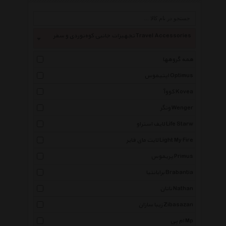
تجهیزات جانبی کوه‌نوردی و سفر Travel Accessories
همه گروهها
اپتیموس Optimus
کووآ Kovea
ونگر Wenger
لایف استراو Life Starw
لایت مای فایر Light My Fire
پریموس Primus
برابانتیا Brabantia
ناتان Nathan
زیبا سازان Zibasazan
ام پی Mp