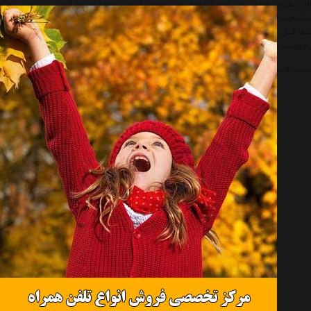
لا از نظر مشخصات نیاز شما را بر طرف سازد سپس قیمت، نوع و شرایط گارانتی را بررسی 
کنیم شرایط خرید و فروش از اسپورت گشت را مطالعه و سپس اقدام به خرید نمائید.
ما قبل از خرید کالاهای لیست به تاریخ آخرین به روز رسانی قیمت ها توجه نمائید و در ص
خواست قیمت' درخواست خود را ثبت فرمائید و یا با پرسنل واحد فروش Sport Gasht تماس حاصل فرمائید.
یست قیمت چراغ قوه دی پی
لیست قیمت Flashlight Dp
چراغ قوه دی پی
lashlight Dp