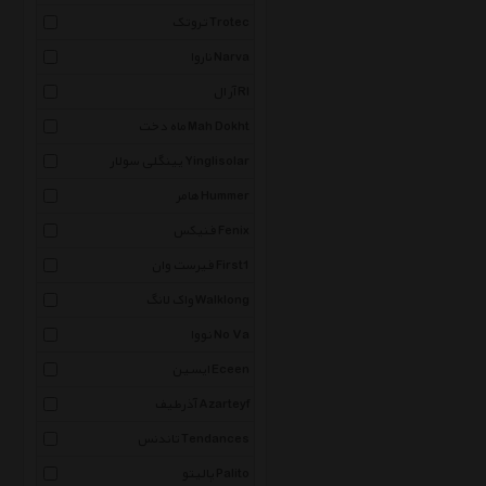
تروتک Trotec
ناروا Narva
آر ال Rl
ماه دخت Mah Dokht
یینگلی سولار Yinglisolar
هامر Hummer
فنیکس Fenix
فیرست وان First1
واک لانگ Walklong
نووا No Va
ایسین Eceen
آذرطیف Azarteyf
تاندنس Tendances
پالیتو Palito