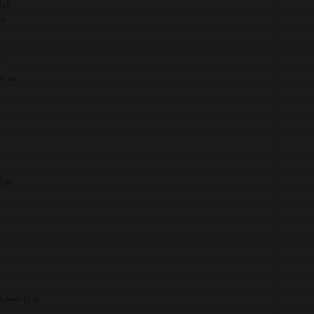
چراغ 
چرا
چ
نور ا
نورا
چراغ اضطراری