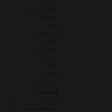
وارتا Varta
کا
می
اکتیو تولز Active Tools
حت
در
دوو Daewoo
ل
کری Cree
های پاور High Power
هامان Haman
جی پاس Geepas
ام دی Md
چیکا Chicka
انکر Anker
کاسترول Castrol
اچ تی اینسترومنتس
Htinstruments
یورجو Urjo
صامو پرشین Samopersian