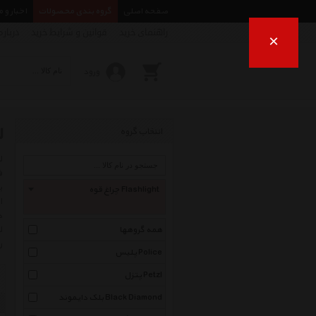
صفحه اصلی
گروه بندی محصولات
اخبار و 
راهنمای خرید
قوانین و شرایط خرید
درباره
×
ورود
ل
انتخاب گروه
ب
چراغ قوه Flashlight
ا
د
ل
همه گروهها
ر
پلیس Police
پتزل Petzl
بلک دایموند Black Diamond