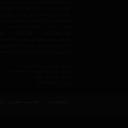
مرجع تخصصی فروش آنلاین اینترنتی در ایران
فوق، نسبت به تمام رقبای خود مزیت ها
جدیدترین و بهترین قیمت روز بازار، تحویل سر
ی بالاترین سطح خدمات پس از فروش در ایرا
اسپرت گشت با هدف ارائه جدید ترین
کفش های ورزشی
،
کیف و کوله
،
گرم
تجهیزات جانبی کوه‌نوردی و سفر
و دیگر محصولا
مانند
آدیداس
،
نایک
،
پوما
،
ریباک
،
سالومون
،
مجربترین مشاوران و کارشناسان ورزشی فعالیت 
نشانی : ایران، تهران، دفتر مرکزی
ایمیل :
avan.network {at} gmail {dot} com
تلفن :
021 - 00000000
فکس :
021 - 00000000
راهنمای خرید
حفظ حریم خصوصی
قوا