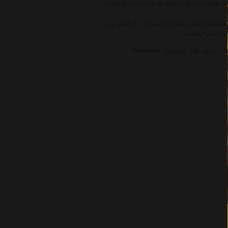
نمائید. همچنین جهت انجام یک خرید صحیح توصیه
ورتیکه قیمت کالا به روز نبود، یا از طریق 'پنل
F
دی پی
Dp
چراغ قوه
Flashlight