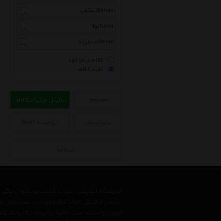
بنکس Benex
نوا Nova
متفرقه Other
کالاهای موجود
کلیه کالاها
جستجو
نمایش جزئیات کالاها
چاپ لیست
خروجی به Excel
جستجو
فروشگاه اینترنتی اسپرت گشت به عنوان یکی
فروش اینترنتی انواع لوازم ورزشی، ست های و
ایران توانسته است علاوه بر ایجاد یک بانک کا