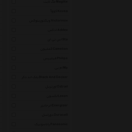
مگ لایت Maglite
کووآ Kovea
ویکتورینوکس Victorinox
ادکس Addex
اس تی ای Sta
کملیون Camelion
فیلیپس Philips
ام پی Mp
بلک اند دکر Black And Decker
اوزتریل Oztrail
لکسون Lexon
انرجایزر Energizer
دوراسل Duracell
پاناسونیک Panasonic