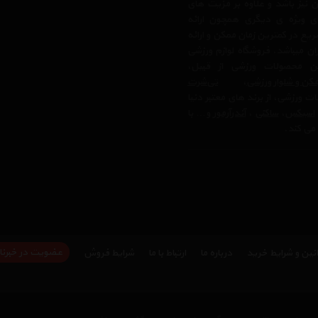
 نیز باشد و علاوه بر مزیت های
ی ویژه ی دیگری همچون ارائه
یع در کمترین زمان ممکن و ارائه
ن میباشد. فروشگاه لوازم ورزشی
 محصولات ورزشی از قبیل،
کن و شلوار ورزشی
،
تی‌شرت
ت ورزشی، از برند های معتبر دنیا
اسیکس
،
ساکنی
،
آندرآرمور
و… با
می کند.
عضویت در خبرنا
نین و شرایط خرید
درباره ما
ارتباط با ما
شرایط فروش