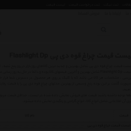
مقالات
ثبت تیکت
ثبت درخواست قیمت
لیست قیمت
 ما
ارتباط با ما
فروش اقساط
یست قیمت چراغ قوه دی پی Flashlight Dp
قیمت Flashlight Dp شامل بهترین و آخرین قیمتهای کالا بوده و دائما در حال به ر
ررسی ، مشخصات هر کالا می باشد که با کلیک بر روی هر محصول در دسترس شما قرار خو
سپورت گشت بر این بوده رنج وسیعی از بهترین مدلهای چراغ قوه دی پی را با قیمت رقابت
هیم.
طفا توجه داشته باشید قیمت های فروش نمایش داده شده در لیست، حداقل قیمت مربوط به 
وی آن اطلاعاتی شامل انواع کالا، انواع گارانتی و رنگبندی نمایش داده میشود.
قیمت
نام کالا
لیست قیمت چراغ قوه دی پی