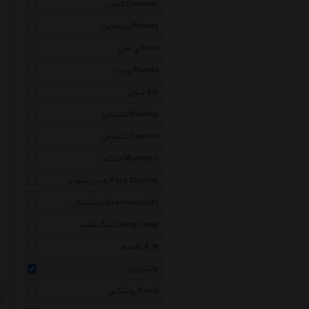
کلمن Coleman
پریموس Primus
آی سن Icen
روندا Ronda
سول Sol
استنلی Stanley
تکساس Tecxus
مانکیز Munkees
پارس شهاب Pars Shahab
برننشتول Brennenstuhl
کینگ کمپ King Camp
سم S.A.M
دی پی Dp
رونیکس Ronix