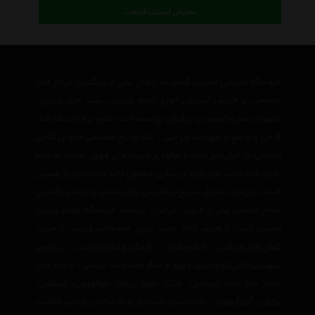
نمایش لیست قیمت
فروشگاه اینترنتی اسپرت گشت به عنوان یکی از بزرگترین مرجع های
تخصصی و فروش اینترنتی انواع لوازم ورزشی، ست های ورزشی،
تجهیزات سفر و کوهنودی در ایران توانسته است علاوه بر ایجاد یک بانک
کامل و جامع از تجهیزات ورزشی ، یک مرجع تخصصی فروش آنلاین
اینترنتی در ایران نیز باشد و علاوه بر مزیت های فوق، نسبت به تمام
رقبای خود مزیت های ویژه ی دیگری همچون ارائه جدیدترین و بهترین
قیمت روز بازار، تحویل سریع در کمترین زمان ممکن و ارائه ی بالاترین
سطح خدمات پس از فروش در ایران میباشد. فروشگاه لوازم ورزشی
اسپرت گشت با هدف ارائه جدید ترین محصولات ورزشی از قبیل،
کفش های ورزشی
،
کیف و کوله
،
گرمکن و شلوار ورزشی
،
تی‌شرت
تجهیزات جانبی کوه‌نوردی و سفر
و دیگر محصولات ورزشی، از برند های
معتبر دنیا مانند
آدیداس
،
نایک
،
پوما
،
ریباک
،
سالومون
،
اسیکس
،
ساکنی
،
آندرآرمور
و… با مجربترین مشاوران و کارشناسان ورزشی فعالیت