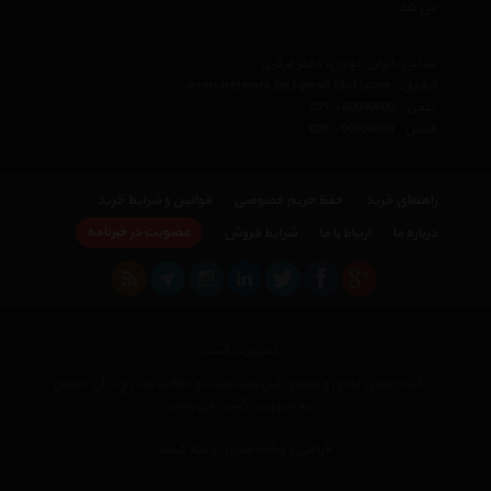
می کند.
نشانی : ایران، تهران، دفتر مرکزی
ایمیل :
avan.network {at} gmail {dot} com
تلفن :
021 - 00000000
فکس :
021 - 00000000
راهنمای خرید
حفظ حریم خصوصی
قوانین و شرایط خرید
عضویت در خبرنامه
درباره ما
ارتباط با ما
شرایط فروش
اسپورت گشت
کلیه حقوق مادی و معنوی این وب سایت و مطالب مندرج در آن متعلق
به اسپورت گشت می باشد
طراحی و پیاده سازی توسط کیمیا
×