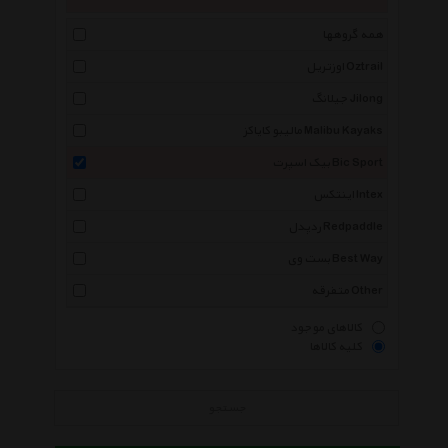
همه گروهها
اوزتریل Oztrail
جیلانگ Jilong
مالیبو کایاکز Malibu Kayaks
بیک اسپرت Bic Sport
اینتکس Intex
ردپدل Redpaddle
بست وی Best Way
متفرقه Other
کالاهای موجود
کلیه کالاها
جستجو