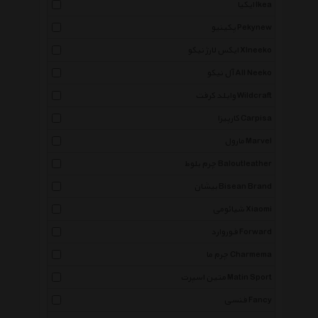
ایکیا Ikea
پکینیو Pekynew
ایکس لارژ نیکو Xlneeko
آل نیکو All Neeko
وایلد کرفت Wildcraft
کارپیزا Carpisa
مارول Marvel
چرم بلوط Baloutleather
بیشان Bisean Brand
شیائومی Xiaomi
فوروارد Forward
چرم ما Charmema
متین اسپرت Matin Sport
فنسی Fancy