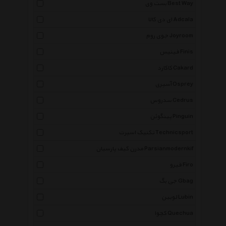
بست وی Best Way
ای دی کالا Adcala
جوی روم Joyroom
فینیس Finis
کاکارد Cakard
آسپری Osprey
سدروس Cedrus
پینگوئن Pinguin
تکنیک اسپرت Technicsport
مدرن کیف پارسیان Parsianmodernkif
فیرو Firo
جی بگ Gbag
لوبین Lubin
کچوا Quechua