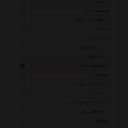
ورونا Verona
سناتور Sennator
361 درجه 361 Degrees
گارد Guard
ینیلوکس Yenilux
سرماگرم Sarmagarm
اکولاک Echolac
کینگ کمپ King Camp
هاسکی Husky
شهر چرم Leather City
آروپک Aropec
بلک دایموند Black Diamond
فاکس هد Fox Head
پوما Puma