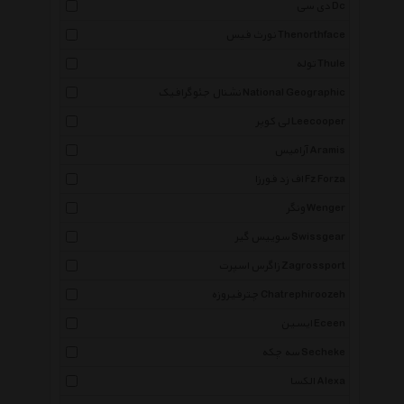
دی سی Dc
نورث فیس Thenorthface
توله Thule
نشنال جئوگرافیک National Geographic
لی کوپر Leecooper
آرامیس Aramis
اف زد فورزا Fz Forza
ونگر Wenger
سوییس گیر Swissgear
زاگرس اسپرت Zagrossport
چترفیروزه Chatrephiroozeh
ایسین Eceen
سه چکه Secheke
الکسا Alexa