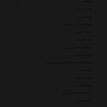
میلت Millet
لنوو Lenovo
کمپ Camp
کیس استار Case Star
تارگوس Targus
کووآ Kovea
لوو آلپاین Lowe Alpine
آدیداس Adidas
امریکن توریستر American Tourister
نایکی Nike
اوکلی Oakley
کلمبیا Columbia
آندر آرمور Under Armour
ریباک Reebok