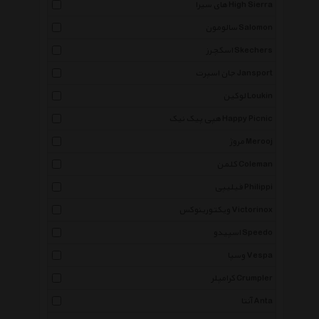
های سیرا High Sierra
سالومون Salomon
اسکچرز Skechers
جان اسپرت Jansport
لوکین Loukin
هپی پیک نیک Happy Picnic
مروژ Merooj
کلمن Coleman
فیلیپی Philippi
ویکتورینوکس Victorinox
اسپیدو Speedo
وسپا Vespa
کرامپلر Crumpler
آنتا Anta