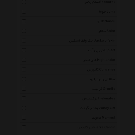
ساکریکس Soccerex
جوما Joma
نانیو Naneu
سالار Salar
جک ولف اسکین Jackwolfskin
دی پی آرت Dipiart
های لندر Highlander
کانورس Converse
بی ام دبلیو Bmw
گرانیت Granite
ترکمیتس Trekmates
وندی گیفت Vandy Gift
ماموت Mammut
پیر کاردین Pierre Cardin