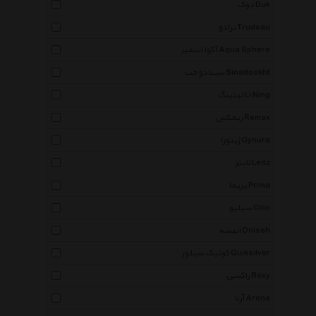
دوک Duk
ترادو Trudeau
آکوا اسفیر Aqua Sphere
سینادوخت Sinadookht
لینینگ Li Ning
ریمکس Remax
ژینورا Gynura
لایتز Leitz
پریما Prima
سیلیو Cilio
انیسه Oniseh
کوئیک سیلور Quiksilver
راکسی Roxy
آرنا Arena