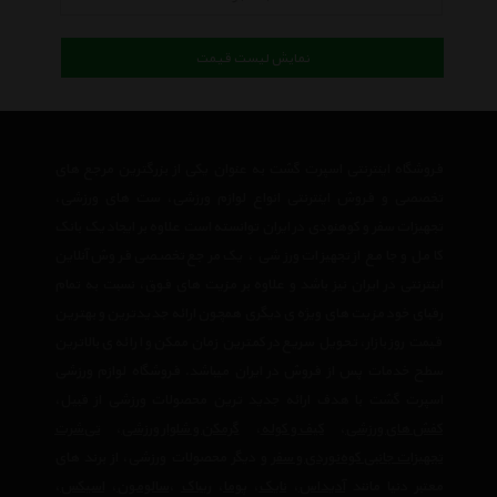
نمایش لیست قیمت
فروشگاه اینترنتی اسپرت گشت به عنوان یکی از بزرگترین مرجع های
تخصصی و فروش اینترنتی انواع لوازم ورزشی، ست های ورزشی،
تجهیزات سفر و کوهنودی در ایران توانسته است علاوه بر ایجاد یک بانک
کامل و جامع از تجهیزات ورزشی ، یک مرجع تخصصی فروش آنلاین
اینترنتی در ایران نیز باشد و علاوه بر مزیت های فوق، نسبت به تمام
رقبای خود مزیت های ویژه ی دیگری همچون ارائه جدیدترین و بهترین
قیمت روز بازار، تحویل سریع در کمترین زمان ممکن و ارائه ی بالاترین
سطح خدمات پس از فروش در ایران میباشد. فروشگاه لوازم ورزشی
اسپرت گشت با هدف ارائه جدید ترین محصولات ورزشی از قبیل،
کفش های ورزشی
،
کیف و کوله
،
گرمکن و شلوار ورزشی
،
تی‌شرت
تجهیزات جانبی کوه‌نوردی و سفر
و دیگر محصولات ورزشی، از برند های
معتبر دنیا مانند
آدیداس
،
نایک
،
پوما
،
ریباک
،
سالومون
،
اسیکس
،