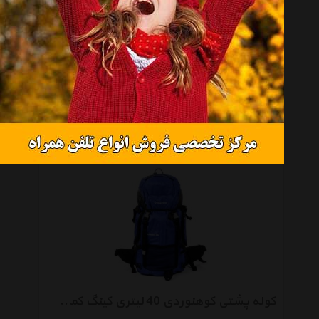
کیف کمری کینگ کمپ مدل Coral
موجود نیست
کوله پشتی کوهنوردی 40 لیتری کینگ کمپ مدل Iceberg