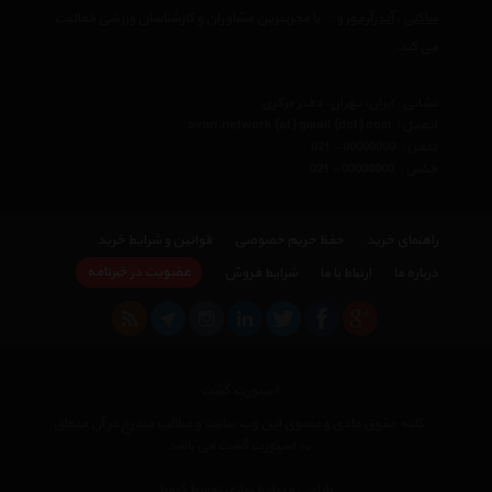
ساکنی
،
آندرآرمور
و… با مجربترین مشاوران و کارشناسان ورزشی فعالیت
می کند.
نشانی : ایران، تهران، دفتر مرکزی
ایمیل :
avan.network {at} gmail {dot} com
تلفن :
021 - 00000000
فکس :
021 - 00000000
راهنمای خرید
حفظ حریم خصوصی
قوانین و شرایط خرید
عضویت در خبرنامه
درباره ما
ارتباط با ما
شرایط فروش
اسپورت گشت
کلیه حقوق مادی و معنوی این وب سایت و مطالب مندرج در آن متعلق
به اسپورت گشت می باشد
×
طراحی و پیاده سازی توسط کیمیا