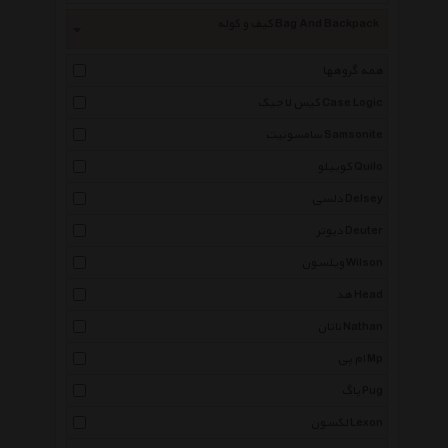
کیف و کوله Bag And Backpack
همه گروهها
کیس لاجیک Case Logic
سامسونیت Samsonite
کوییلو Quilo
دلسی Delsey
دیوتر Deuter
ویلسون Wilson
هد Head
ناتان Nathan
ام پی Mp
پاگ Pug
لکسون Lexon