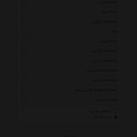
لودان Ludan
سولز Sols
گرگوری Gregory
ژنوا
هوکو Hoco
لاگوست Lacoste
آلشپرت Uhlsport
هلو کیتی Hello Kitty
خاطره Khatereh
انگلیش هوم English Home
متفرقه Other
کالاهای موجود
کلیه کالاها
جستجو