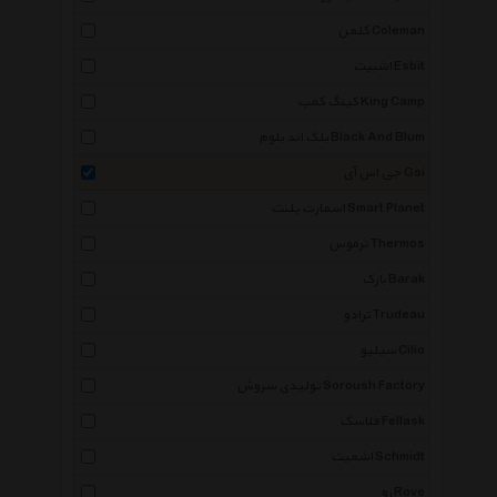
کلمن Coleman
اشبیت Esbit
کینگ کمپ King Camp
بلک اند بلوم Black And Blum
جی اس آی Gsi
اسمارت پلنت Smart Planet
ترموس Thermos
بارک Barak
ترادو Trudeau
سیلیو Cilio
تولیدی سروش Soroush Factory
فلاسک Fellask
اشمیت Schmidt
رو Rove