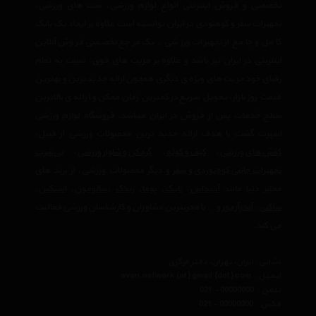
تخصصی و فروش اینترنتی انواع لوازم ورزشی، ست های ورزشی،
تجهیزات سفر و کوهنودی در ایران توانسته است علاوه بر ایجاد یک بانک
کامل و جامع از تجهیزات ورزشی ، یک مرجع تخصصی فروش آنلاین
اینترنتی در ایران نیز باشد و علاوه بر مزیت های فوق، نسبت به تمام
رقبای خود مزیت های ویژه ی دیگری همچون ارائه جدیدترین و بهترین
قیمت روز بازار، تحویل سریع در کمترین زمان ممکن و ارائه ی بالاترین
سطح خدمات پس از فروش در ایران میباشد. فروشگاه لوازم ورزشی
اسپرت گشت با هدف ارائه جدید ترین محصولات ورزشی از قبیل،
کفش های ورزشی
،
کیف و کوله
،
گرمکن و شلوار ورزشی
،
تی‌شرت
تجهیزات جانبی کوه‌نوردی و سفر
و دیگر محصولات ورزشی، از برند های
معتبر دنیا مانند
آدیداس
،
نایک
،
پوما
،
ریباک
،
سالومون
،
اسیکس
،
ساکنی
،
آندرآرمور
و… با مجربترین مشاوران و کارشناسان ورزشی فعالیت
می کند.
نشانی : ایران، تهران، دفتر مرکزی
ایمیل :
avan.network {at} gmail {dot} com
تلفن :
021 - 00000000
فکس :
021 - 00000000