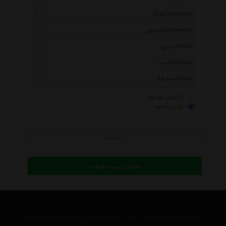
اتم گاز Atomgas
فایرمپل Firemaple
پرانی Perani
آنست Honest
متفرقه Other
کالاهای موجود
کلیه کالاها
جستجو
نمایش لیست قیمت
فروشگاه اینترنتی اسپرت گشت به عنوان یکی از بزرگترین مرجع های