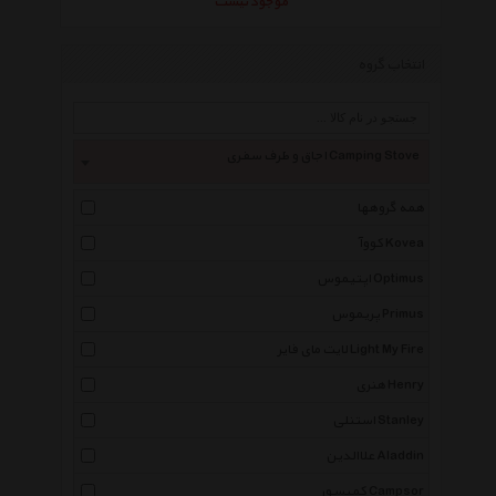
موجود نیست
انتخاب گروه
اجاق و ظرف سفری Camping Stove
همه گروهها
کووآ Kovea
اپتیموس Optimus
پریموس Primus
لایت مای فایر Light My Fire
هنری Henry
استنلی Stanley
علاالدین Aladdin
کمپسور Campsor