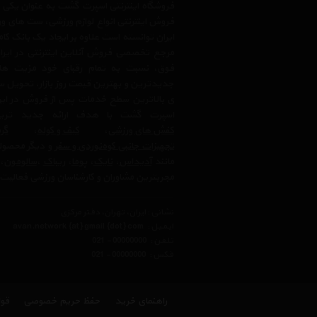
فروشگاه اینترنتی اسپرت گشت به عنوان یکی
فروش اینترنتی انواع لوازم ورزشی، ست های و
ایران توانسته است علاوه بر ایجاد یک بانک کا
مرجع تخصصی فروش آنلاین اینترنتی در ایران
فوق، نسبت به تمام رقبای خود مزیت ها
جدیدترین و بهترین قیمت روز بازار، تحویل سر
ی بالاترین سطح خدمات پس از فروش در ایرا
اسپرت گشت با هدف ارائه جدید ترین
کفش های ورزشی
،
کیف و کوله
،
گرم
تجهیزات جانبی کوه‌نوردی و سفر
و دیگر محصولا
مانند
آدیداس
،
نایک
،
پوما
،
ریباک
،
سالومون
،
مجربترین مشاوران و کارشناسان ورزشی فعالیت 
نشانی : ایران، تهران، دفتر مرکزی
ایمیل :
avan.network {at} gmail {dot} com
تلفن :
021 - 00000000
فکس :
021 - 00000000
راهنمای خرید
حفظ حریم خصوصی
قوا