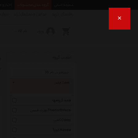
صفحه اصلی
گروه بندی محصولات
اخبار و 
راهنمای خرید
قوانین و شرایط خرید
درباره
×
ورود
چ
انتخاب گروه
ب
چادر Tent
همه گروهها
نورث فیس Thenorthface
کمپ Camp
کووآ Kovea