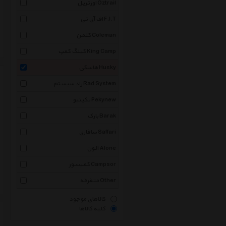
اوزتریل Oztrail
اف آی تی F.I.T
کلمن Coleman
کینگ کمپ King Camp
هاسکی Husky
راد سیستم Rad System
پکینیو Pekynew
بارک Barak
سافاری Saffari
الون Alone
کمپسور Campsor
متفرقه Other
کالاهای موجود
کلیه کالاها