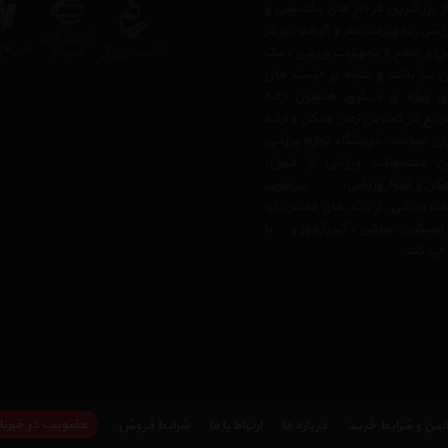
 از بزرگترین مرجع های تخصصی و
رزشی، تجهیزات سفر و کوهنودی در
مل و جامع از تجهیزات ورزشی ، یک
 نیز باشد و علاوه بر مزیت های
ی ویژه ی دیگری همچون ارائه
یع در کمترین زمان ممکن و ارائه
ن میباشد. فروشگاه لوازم ورزشی
 محصولات ورزشی از قبیل،
کن و شلوار ورزشی
،
تی‌شرت
ت ورزشی، از برند های معتبر دنیا
اسیکس
،
ساکنی
،
آندرآرمور
و… با
می کند.
عضویت در خبرنا
نین و شرایط خرید
درباره ما
ارتباط با ما
شرایط فروش