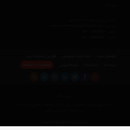
می کند.
نشانی : ایران، تهران، دفتر مرکزی
ایمیل :
avan.network {at} gmail {dot} com
تلفن :
021 - 00000000
فکس :
021 - 00000000
راهنمای خرید
حفظ حریم خصوصی
قوانین و شرایط خرید
عضویت در خبرنامه
درباره ما
ارتباط با ما
شرایط فروش
اسپورت گشت
کلیه حقوق مادی و معنوی این وب سایت و مطالب مندرج در آن متعلق
به اسپورت گشت می باشد
×
طراحی و پیاده سازی توسط کیمیا