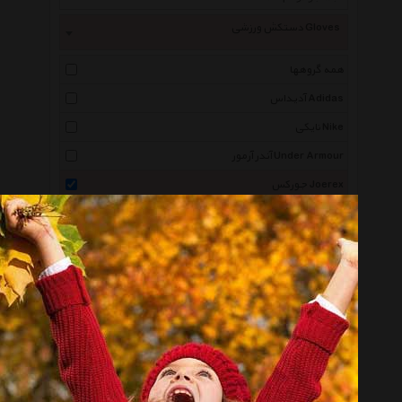
دستکش ورزشی Gloves
همه گروهها
آدیداس Adidas
نایکی Nike
آندر آرمور Under Armour
جورکس Joerex
کلمبیا Columbia
ریباک Reebok
دراگون دو Dragondo
پوما Puma
کوئیک سیلور Quiksilver
راکسی Roxy
گوریلا ویر Gorillawear