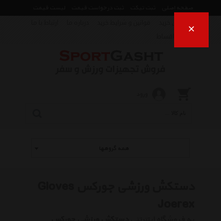
صفحه اصلی
ثبت تیکت
ثبت درخواست قیمت
لیست قیمت
راهنمای خرید
قوانین و شرایط خرید
درباره ما
ارتباط با ما
×
فروش اقساط
ورود
همه گروهها
دستکش ورزشی جورکس Gloves
Joerex
به فروشگاه اینترنتی
دستکش ورزشی جورکس