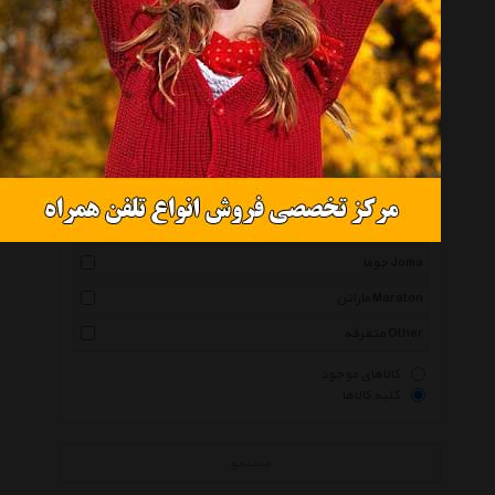
تکنیک اسپرت Technicsport
نورث فیس Thenorthface
نچرال Natural
صامو پرشین Samopersian
اوکلی Oakley
واته Vate
چرمی کالا Charmi Kala
جوما Joma
ماراتن Maraton
متفرقه Other
کالاهای موجود
کلیه کالاها
جستجو