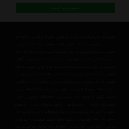
نمایش لیست قیمت
فروشگاه اینترنتی اسپرت گشت به عنوان یکی از بزرگترین مرجع های
تخصصی و فروش اینترنتی انواع لوازم ورزشی، ست های ورزشی،
تجهیزات سفر و کوهنودی در ایران توانسته است علاوه بر ایجاد یک بانک
کامل و جامع از تجهیزات ورزشی ، یک مرجع تخصصی فروش آنلاین
اینترنتی در ایران نیز باشد و علاوه بر مزیت های فوق، نسبت به تمام
رقبای خود مزیت های ویژه ی دیگری همچون ارائه جدیدترین و بهترین
قیمت روز بازار، تحویل سریع در کمترین زمان ممکن و ارائه ی بالاترین
سطح خدمات پس از فروش در ایران میباشد. فروشگاه لوازم ورزشی
اسپرت گشت با هدف ارائه جدید ترین محصولات ورزشی از قبیل،
کفش های ورزشی
،
کیف و کوله
،
گرمکن و شلوار ورزشی
،
تی‌شرت
تجهیزات جانبی کوه‌نوردی و سفر
و دیگر محصولات ورزشی، از برند های
معتبر دنیا مانند
آدیداس
،
نایک
،
پوما
،
ریباک
،
سالومون
،
اسیکس
،
ساکنی
،
آندرآرمور
و… با مجربترین مشاوران و کارشناسان ورزشی فعالیت