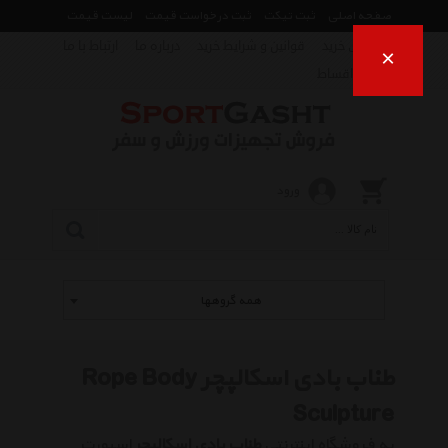
صفحه اصلی
ثبت تیکت
ثبت درخواست قیمت
لیست قیمت
راهنمای خرید
قوانین و شرایط خرید
درباره ما
ارتباط با ما
×
فروش اقساط
ورود
همه گروهها
طناب بادی اسکالپچر Rope Body
Sculpture
به فروشگاه اینترنتی
طناب بادی اسکالپچر
اسپورت