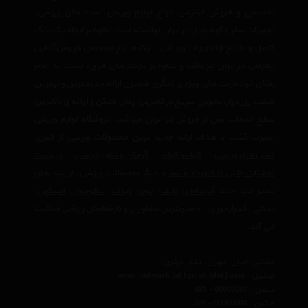
تخصصی و فروش اینترنتی انواع لوازم ورزشی، ست های ورزشی،
تجهیزات سفر و کوهنودی در ایران توانسته است علاوه بر ایجاد یک بانک
کامل و جامع از تجهیزات ورزشی ، یک مرجع تخصصی فروش آنلاین
اینترنتی در ایران نیز باشد و علاوه بر مزیت های فوق، نسبت به تمام
رقبای خود مزیت های ویژه ی دیگری همچون ارائه جدیدترین و بهترین
قیمت روز بازار، تحویل سریع در کمترین زمان ممکن و ارائه ی بالاترین
سطح خدمات پس از فروش در ایران میباشد. فروشگاه لوازم ورزشی
اسپرت گشت با هدف ارائه جدید ترین محصولات ورزشی از قبیل،
کفش های ورزشی
،
کیف و کوله
،
گرمکن و شلوار ورزشی
،
تی‌شرت
تجهیزات جانبی کوه‌نوردی و سفر
و دیگر محصولات ورزشی، از برند های
معتبر دنیا مانند
آدیداس
،
نایک
،
پوما
،
ریباک
،
سالومون
،
اسیکس
،
ساکنی
،
آندرآرمور
و… با مجربترین مشاوران و کارشناسان ورزشی فعالیت
می کند.
نشانی : ایران، تهران، دفتر مرکزی
ایمیل :
avan.network {at} gmail {dot} com
تلفن :
021 - 00000000
فکس :
021 - 00000000