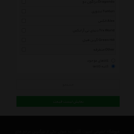
دراگون دو Dragondo
تنتوری Tunturi
الکس Alex
دنیای تی آر ایکس Trx World
گرین هیل Green Hill
متفرقه Other
کالاهای موجود
کلیه کالاها
جستجو
نمایش لیست قیمت
فروشگاه اینترنتی اسپرت گشت به عنوان یکی از بزرگترین مرجع های