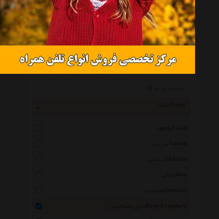
طناب ورزشی بادی اسکالپچر مدل 9 Cable Speed Skip
موجود نیست
انتخاب گروه
طناب Rope
همه گروهها
تن زیب Tanzib
آدیداس Adidas
نایکی Nike
اورلست Everlast
بادی اسکالپچر Body Sculpture