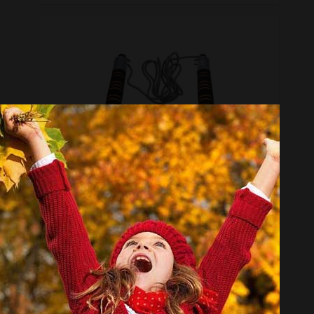
طناب ورزشی بادی اسکالپچر مدل BK-690EO-B
موجود نیست