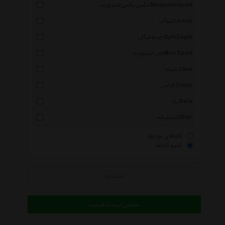
مکس پالس اسپورت Maxpulsesport
لیوآپ Liveup
جیم ایگل Gym Eagle
مان اسپورت Mun Sport
سیما Cima
کراس Cross
بتا Beta
متفرقه Other
کالاهای موجود
کلیه کالاها
جستجو
نمایش لیست قیمت