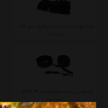
وزنه مچ پا و دست بادی اسکالپچر مدل BB-987 بسته دوعددی 2.25 کیلوگرمی
موجود نیست
کش قدرتی بادی اسکالپچر مدل BB-2402VV-B
موجود نیست