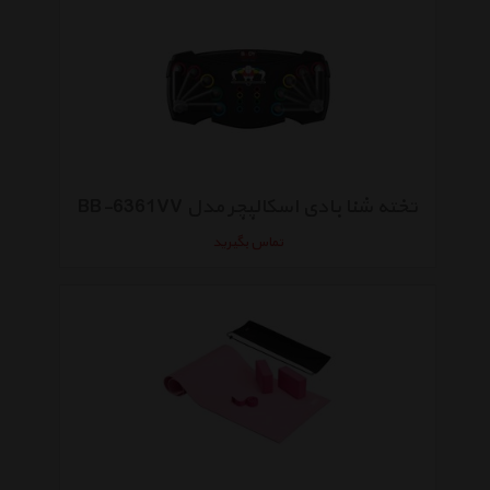
تخته شنا بادی اسکالپچر مدل BB-6361VV
تماس بگیرید