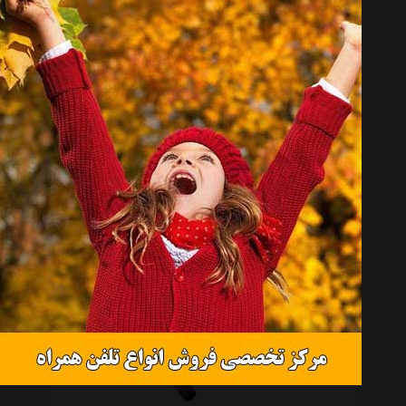
آجر یوگا بادی اسکالپچر مدلBB-022BL-S
موجود نیست