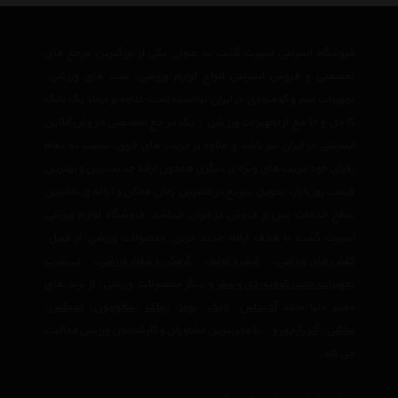
فروشگاه اینترنتی اسپرت گشت به عنوان یکی از بزرگترین مرجع های
تخصصی و فروش اینترنتی انواع لوازم ورزشی، ست های ورزشی،
تجهیزات سفر و کوهنودی در ایران توانسته است علاوه بر ایجاد یک بانک
کامل و جامع از تجهیزات ورزشی ، یک مرجع تخصصی فروش آنلاین
اینترنتی در ایران نیز باشد و علاوه بر مزیت های فوق، نسبت به تمام
رقبای خود مزیت های ویژه ی دیگری همچون ارائه جدیدترین و بهترین
قیمت روز بازار، تحویل سریع در کمترین زمان ممکن و ارائه ی بالاترین
سطح خدمات پس از فروش در ایران میباشد. فروشگاه لوازم ورزشی
اسپرت گشت با هدف ارائه جدید ترین محصولات ورزشی از قبیل،
کفش های ورزشی
،
کیف و کوله
،
گرمکن و شلوار ورزشی
،
تی‌شرت
تجهیزات جانبی کوه‌نوردی و سفر
و دیگر محصولات ورزشی، از برند های
معتبر دنیا مانند
آدیداس
،
نایک
،
پوما
،
ریباک
،
سالومون
،
اسیکس
،
ساکنی
،
آندرآرمور
و… با مجربترین مشاوران و کارشناسان ورزشی فعالیت
می کند.