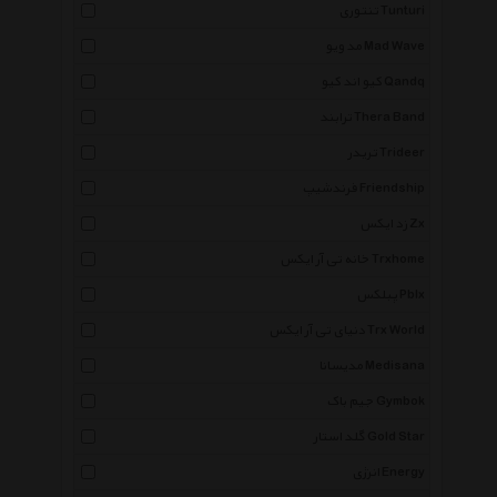
تنتوری Tunturi
مد ویو Mad Wave
کیو اند کیو Qandq
ترابند Thera Band
تریدر Trideer
فرندشیپ Friendship
زد ایکس Zx
خانه تی آر ایکس Trxhome
پبلکس Pblx
دنیای تی آر ایکس Trx World
مدیسانا Medisana
جیم باک Gymbok
گلد استار Gold Star
انرژی Energy