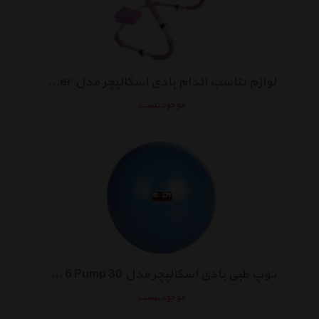
لوازم تناسب اندام بادی اسکالپچر مدل AB Trimmer
موجود نیست
توپ طبی بادی اسکالپچر مدل 30 Gym Ball With 6 Pump سایز 76 سانتی‌متری
موجود نیست