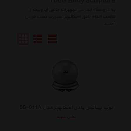
Tools Body Sculpture
به فروشگاه اینترنتی
تجهیزات جانبی ایروبیک و
تناسب اندام بادی اسکالپچر
اسپورت گشت خوش
آمدید
توپ پیلاتس بادی اسکالپچر مدل BB-011A
تماس بگیرید