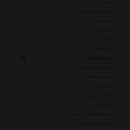
تن زیب Tanzib
شیلدکروت Schildkrot
ناتان Nathan
آدیداس Adidas
نایکی Nike
چمپکس Champex
بادی اسکالپچر Body Sculpture
لدراگوما Ledragomma
آندر آرمور Under Armour
جیلانگ Jilong
جورکس Joerex
کاسیو Casio
بلک دایموند Black Diamond
دراگون دو Dragondo