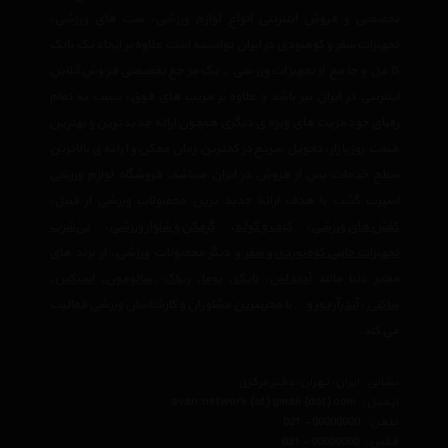
تخصصی و فروش اینترنتی انواع لوازم ورزشی، ست های ورزشی،
تجهیزات سفر و کوهنودی در ایران توانسته است علاوه بر ایجاد یک بانک
کامل و جامع از تجهیزات ورزشی ، یک مرجع تخصصی فروش آنلاین
اینترنتی در ایران نیز باشد و علاوه بر مزیت های فوق، نسبت به تمام
رقبای خود مزیت های ویژه ی دیگری همچون ارائه جدیدترین و بهترین
قیمت روز بازار، تحویل سریع در کمترین زمان ممکن و ارائه ی بالاترین
سطح خدمات پس از فروش در ایران میباشد. فروشگاه لوازم ورزشی
اسپرت گشت با هدف ارائه جدید ترین محصولات ورزشی از قبیل،
کفش های ورزشی
،
کیف و کوله
،
گرمکن و شلوار ورزشی
،
تی‌شرت
تجهیزات جانبی کوه‌نوردی و سفر
و دیگر محصولات ورزشی، از برند های
معتبر دنیا مانند
آدیداس
،
نایک
،
پوما
،
ریباک
،
سالومون
،
اسیکس
،
ساکنی
،
آندرآرمور
و… با مجربترین مشاوران و کارشناسان ورزشی فعالیت
می کند.
نشانی : ایران، تهران، دفتر مرکزی
ایمیل :
avan.network {at} gmail {dot} com
تلفن :
021 - 00000000
فکس :
021 - 00000000