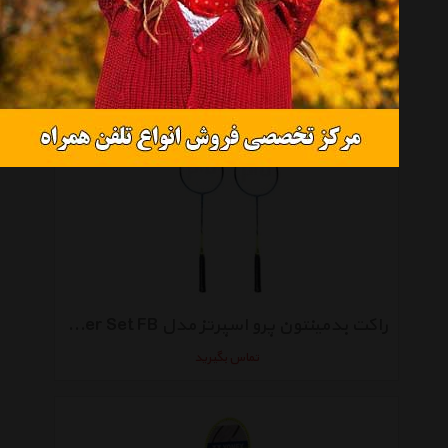
راکت تنیس اودیر مدل Bomber
تماس بگیرید
راکت بدمینتون پرو اسپرتز مدل Power Set FB بسته 2 عددی
تماس بگیرید