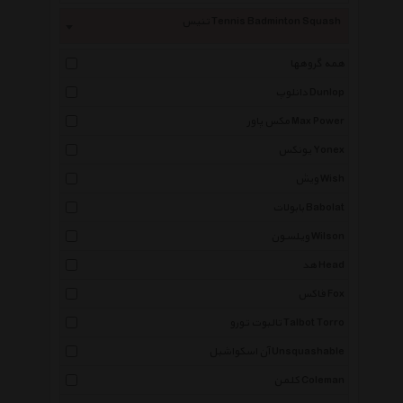
تنیس Tennis Badminton Squash
همه گروهها
دانلوپ Dunlop
مکس پاور Max Power
یونکس Yonex
ویش Wish
بابولات Babolat
ویلسون Wilson
هد Head
فاکس Fox
تالبوت تورو Talbot Torro
آن اسکواشبل Unsquashable
کلمن Coleman