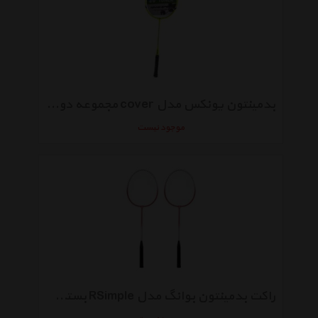
بدمینتون یونکس مدل cover مجموعه دو عددی
موجود نیست
راکت بدمینتون بوانگ مدل RSimple بسته 2 عددی