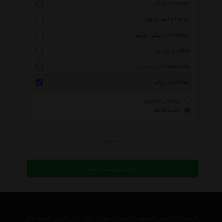
جورکس Joerex
اف زد فورزا Fz Forza
تکنی فایبر Tecnifibre
دی اچ اس Dhs
فرندشیپ Friendship
متفرقه Other
کالاهای موجود
کلیه کالاها
جستجو
نمایش لیست قیمت
فروشگاه اینترنتی اسپرت گشت به عنوان یکی از بزرگترین مرجع های