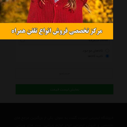
کلمبیا Columbia
فاکس هد Fox Head
دیوتر Deuter
نورث فیس Thenorthface
متفرقه Other
کالاهای موجود
کلیه کالاها
جستجو
نمایش لیست قیمت
فروشگاه اینترنتی اسپرت گشت به عنوان یکی از بزرگترین مرجع های
تخصصی و فروش اینترنتی انواع لوازم ورزشی، ست های ورزشی،