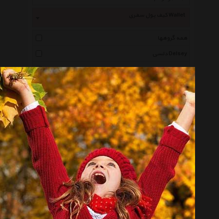
کیف پول سفری Wallet
همه گروهها
دلسی Delsey
لکسون Lexon
آدیداس Adidas
امریکن توریستر American Tourister
اوکلی Oakley
فیلیپی Philippi
ویکتورینوکس Victorinox
وسپا Vespa
کرامپلر Crumpler
گارد Guard
ریباک Reebok