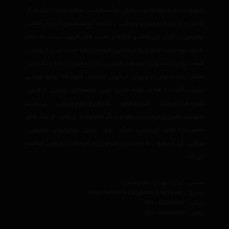
تجهیزات سفر و کوهنودی در ایران توانسته است علاوه بر ایجاد یک بانک
کامل و جامع از تجهیزات ورزشی ، یک مرجع تخصصی فروش آنلاین
اینترنتی در ایران نیز باشد و علاوه بر مزیت های فوق، نسبت به تمام
رقبای خود مزیت های ویژه ی دیگری همچون ارائه جدیدترین و بهترین
قیمت روز بازار، تحویل سریع در کمترین زمان ممکن و ارائه ی بالاترین
سطح خدمات پس از فروش در ایران میباشد. فروشگاه لوازم ورزشی
اسپرت گشت با هدف ارائه جدید ترین محصولات ورزشی از قبیل،
کفش های ورزشی
،
کیف و کوله
،
گرمکن و شلوار ورزشی
،
تی‌شرت
تجهیزات جانبی کوه‌نوردی و سفر
و دیگر محصولات ورزشی، از برند های
معتبر دنیا مانند
آدیداس
،
نایک
،
پوما
،
ریباک
،
سالومون
،
اسیکس
،
ساکنی
،
آندرآرمور
و… با مجربترین مشاوران و کارشناسان ورزشی فعالیت
می کند.
نشانی : ایران، تهران، دفتر مرکزی
ایمیل :
avan.network {at} gmail {dot} com
تلفن :
021 - 00000000
فکس :
021 - 00000000