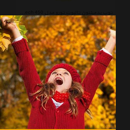
توپ بدمینتون تالبوت تورو مدل Tech 450 بسته 6 عددی
موجود نیست
انتخاب گروه
توپ Ball
همه گروهها
میکاسا Mikasa
مولتن Molten
فاکس Fox
دانلوپ Dunlop
رویال کاپ Royal Cup