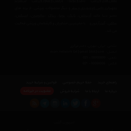
کفش های ورزشی
،
کیف و کوله
،
گرمکن و شلوار ورزشی
،
تی‌شرت
تجهیزات جانبی کوه‌نوردی و سفر
و دیگر محصولات ورزشی، از برند های
معتبر دنیا مانند
آدیداس
،
نایک
،
پوما
،
ریباک
،
سالومون
،
اسیکس
،
ساکنی
،
آندرآرمور
و… با مجربترین مشاوران و کارشناسان ورزشی فعالیت
می کند.
نشانی : ایران، تهران، دفتر مرکزی
ایمیل :
avan.network {at} gmail {dot} com
تلفن :
021 - 00000000
فکس :
021 - 00000000
راهنمای خرید
حفظ حریم خصوصی
قوانین و شرایط خرید
عضویت در خبرنامه
درباره ما
ارتباط با ما
شرایط فروش
اسپورت گشت