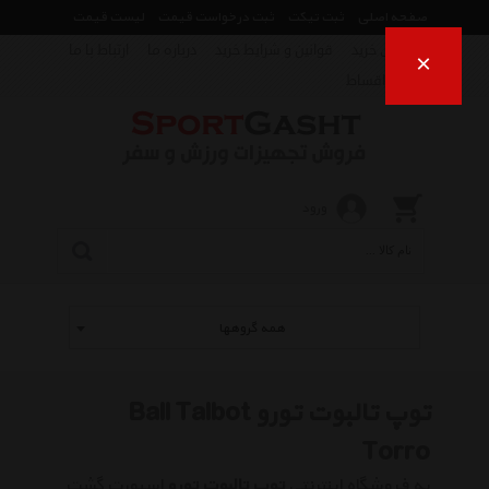
صفحه اصلی
ثبت تیکت
ثبت درخواست قیمت
لیست قیمت
راهنمای خرید
قوانین و شرایط خرید
درباره ما
ارتباط با ما
×
فروش اقساط
ورود
همه گروهها
توپ تالبوت تورو Ball Talbot
Torro
به فروشگاه اینترنتی
توپ تالبوت تورو
اسپورت گشت