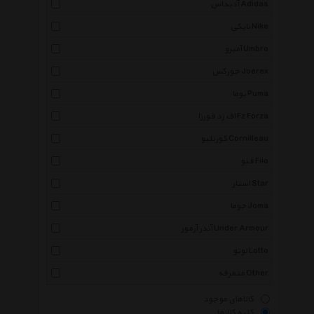
آدیداس Adidas
نایکی Nike
آمبرو Umbro
جورکس Joerex
پوما Puma
اف زد فورزا Fz Forza
کورنلیو Cornilleau
فیو Fiio
استار Star
جوما Joma
آندر آرمور Under Armour
لوتو Lotto
متفرقه Other
کالاهای موجود
کلیه کالاها