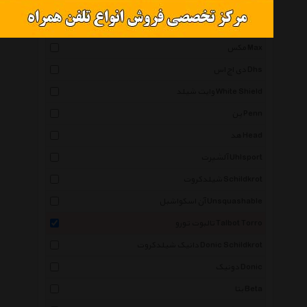
ویلسون Wilson
یونکس Yonex
مکس Max
دی اچ اس Dhs
وایت شیلد White Shield
پن Penn
هد Head
آلشپرت Uhlsport
شیلدکروت Schildkrot
آن اسکواشبل Unsquashable
تالبوت تورو Talbot Torro
دانیک شیلدکروت Donic Schildkrot
دونیک Donic
بتا Beta