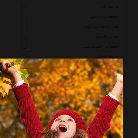
گارد Guard
ینیلوکس Yenilux
سرماگرم Sarmagarm
اکولاک Echolac
کینگ کمپ King Camp
هاسکی Husky
شهر چرم Leather City
آروپک Aropec
بلک دایموند Black Diamond
فاکس هد Fox Head
پوما Puma
دوک Duk
ترادو Trudeau
آکوا اسفیر Aqua Sphere