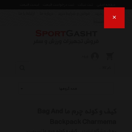
صفحه اصلی
ثبت تیکت
ثبت درخواست قیمت
لیست قیمت
راهنمای خرید
قوانین و شرایط خرید
درباره ما
ارتباط با ما
×
فروش اقساط
ورود
همه گروهها
کیف و کوله چرم ما Bag And
Backpack Charmema
به فروشگاه اینترنتی
کیف و کوله چرم ما
اسپورت