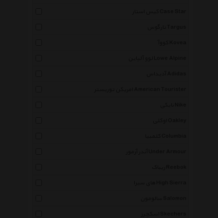
کیس استار Case Star
تارگوس Targus
کووآ Kovea
لوو آلپاین Lowe Alpine
آدیداس Adidas
امریکن توریستر American Tourister
نایکی Nike
اوکلی Oakley
کلمبیا Columbia
آندر آرمور Under Armour
ریباک Reebok
های سیرا High Sierra
سالومون Salomon
اسکچرز Skechers