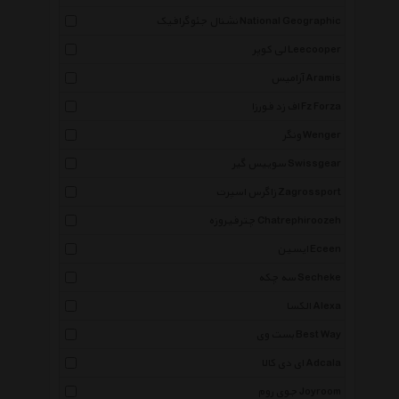
نشنال جئوگرافیک National Geographic
لی کوپر Leecooper
آرامیس Aramis
اف زد فورزا Fz Forza
ونگر Wenger
سوییس گیر Swissgear
زاگرس اسپرت Zagrossport
چترفیروزه Chatrephiroozeh
ایسین Eceen
سه چکه Secheke
الکسا Alexa
بست وی Best Way
ای دی کالا Adcala
جوی روم Joyroom