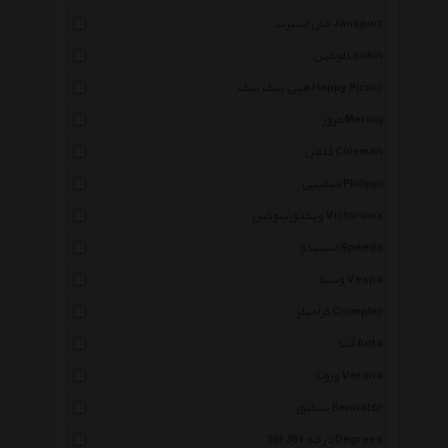
جان اسپرت Jansport
لوکین Loukin
هپی پیک نیک Happy Picnic
مروژ Merooj
کلمن Coleman
فیلیپی Philippi
ویکتورینوکس Victorinox
اسپیدو Speedo
وسپا Vespa
کرامپلر Crumpler
آنتا Anta
ورونا Verona
سناتور Sennator
361 درجه 361 Degrees