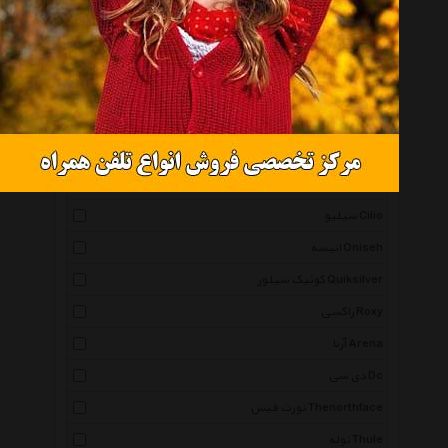
سینادوخت Sinadookht
لینینگ Li Ning
ریمکس Remax
ژینورا Gynura
لایتز Leitz
پریما Prima
سیلیو Cilio
انیسه Oniseh
کوئیک سیلور Quiksilver
راکسی Roxy
آرنا Arena
دی سی Dc
نورث فیس Thenorthface
توله Thule