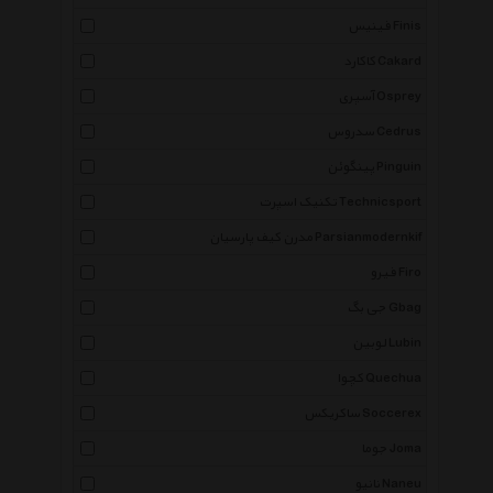
فینیس Finis
کاکارد Cakard
آسپری Osprey
سدروس Cedrus
پینگوئن Pinguin
تکنیک اسپرت Technicsport
مدرن کیف پارسیان Parsianmodernkif
فیرو Firo
جی بگ Gbag
لوبین Lubin
کچوا Quechua
ساکریکس Soccerex
جوما Joma
نانیو Naneu