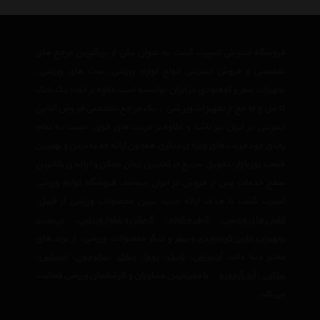
فروشگاه اینترنتی اسپرت گشت به عنوان یکی از بزرگترین مرجع های
تخصصی و فروش اینترنتی انواع لوازم ورزشی، ست های ورزشی،
تجهیزات سفر و کوهنودی در ایران توانسته است علاوه بر ایجاد یک بانک
کامل و جامع از تجهیزات ورزشی ، یک مرجع تخصصی فروش آنلاین
اینترنتی در ایران نیز باشد و علاوه بر مزیت های فوق، نسبت به تمام
رقبای خود مزیت های ویژه ی دیگری همچون ارائه جدیدترین و بهترین
قیمت روز بازار، تحویل سریع در کمترین زمان ممکن و ارائه ی بالاترین
سطح خدمات پس از فروش در ایران میباشد. فروشگاه لوازم ورزشی
اسپرت گشت با هدف ارائه جدید ترین محصولات ورزشی از قبیل،
کفش های ورزشی
،
کیف و کوله
،
گرمکن و شلوار ورزشی
،
تی‌شرت
تجهیزات جانبی کوه‌نوردی و سفر
و دیگر محصولات ورزشی، از برند های
معتبر دنیا مانند
آدیداس
،
نایک
،
پوما
،
ریباک
،
سالومون
،
اسیکس
،
ساکنی
،
آندرآرمور
و… با مجربترین مشاوران و کارشناسان ورزشی فعالیت
می کند.