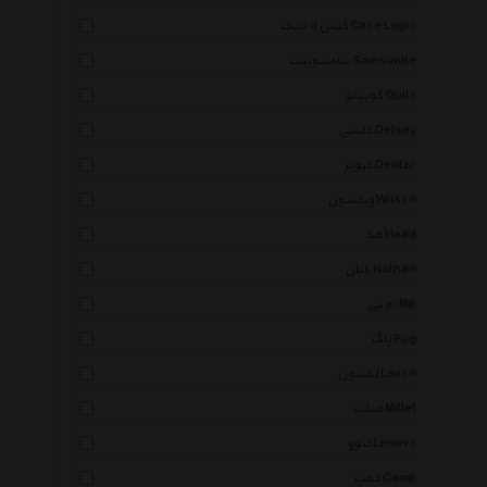
کیس لاجیک Case Logic
سامسونیت Samsonite
کوییلو Quilo
دلسی Delsey
دیوتر Deuter
ویلسون Wilson
هد Head
ناتان Nathan
ام پی Mp
پاگ Pug
لکسون Lexon
میلت Millet
لنوو Lenovo
کمپ Camp