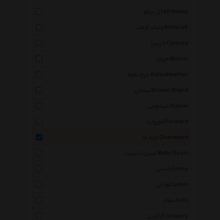
آل نیکو All Neeko
وایلد کرفت Wildcraft
کارپیزا Carpisa
مارول Marvel
چرم بلوط Baloutleather
بیشان Bisean Brand
شیائومی Xiaomi
فوروارد Forward
چرم ما Charmema
متین اسپرت Matin Sport
فنسی Fancy
لودان Ludan
سولز Sols
گرگوری Gregory