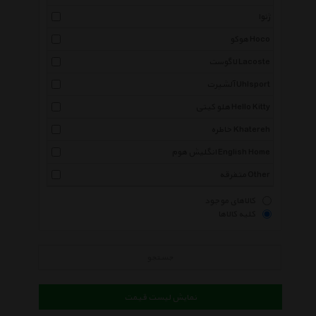
ژنوا
هوکو Hoco
لاگوست Lacoste
آلشپرت Uhlsport
هلو کیتی Hello Kitty
خاطره Khatereh
انگلیش هوم English Home
متفرقه Other
کالاهای موجود
کلیه کالاها
جستجو
نمایش لیست قیمت