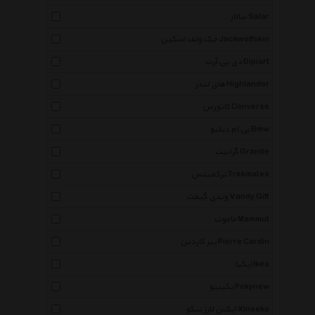
سالار Salar
جک ولف اسکین Jackwolfskin
دی پی آرت Dipiart
های لندر Highlander
کانورس Converse
بی ام دبلیو Bmw
گرانیت Granite
ترکمیتس Trekmates
وندی گیفت Vandy Gift
ماموت Mammut
پیر کاردین Pierre Cardin
ایکیا Ikea
پکینیو Pekynew
ایکس لارژ نیکو Xlneeko