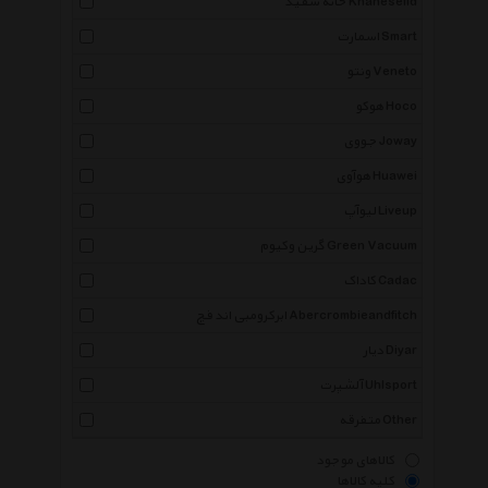
خانه سفید Khanesefid
اسمارت Smart
ونتو Veneto
هوکو Hoco
جووی Joway
هوآوی Huawei
لیوآپ Liveup
گرین وکیوم Green Vacuum
کاداک Cadac
ابرکرومبی اند فچ Abercrombieandfitch
دیار Diyar
آلشپرت Uhlsport
متفرقه Other
کالاهای موجود
کلیه کالاها