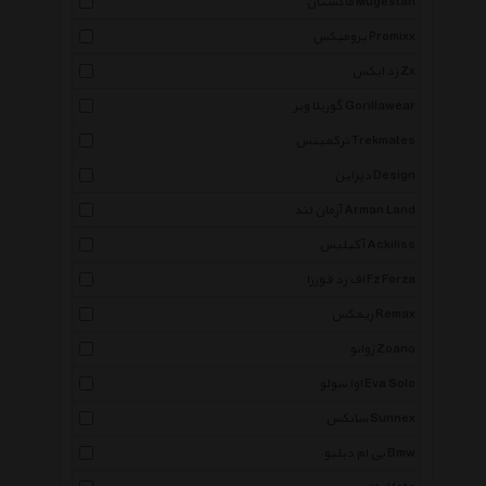
ماگستان Mugestan
پرومیکس Promixx
زد ایکس Zx
گوریلا ویر Gorillawear
ترکمیتس Trekmates
دیزاین Design
آرمان لند Arman Land
آکیلیس Ackiliss
اف زد فورزا Fz Forza
ریمکس Remax
ژوانو Zoano
اوا سولو Eva Solo
سانکس Sunnex
بی ام دبلیو Bmw