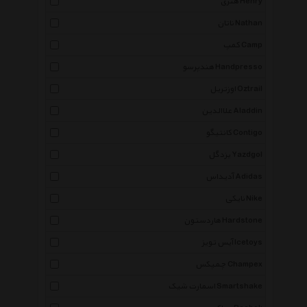
هنری Henry
ناتان Nathan
کمپ Camp
هندپرسو Handpresso
اوزتریل Oztrail
علاالدین Aladdin
کانتیگو Contigo
یزدگل Yazdgol
آدیداس Adidas
نایکی Nike
هاردستون Hardstone
آیس تویز Icetoys
چمپکس Champex
اسمارت شیک Smartshake