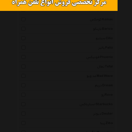
نسپرسو Nespresso
لایف هایت Leifheit
کومکس Komax
باریکو Barico
سیلیو Cilio
پالیز Paliz
فونیکس Phoenix
تفال Tefal
مد ویو Mad Wave
دریم Dream
رو Rove
استارباکس Starbucks
دیوتر Deuter
زیبا Ziba