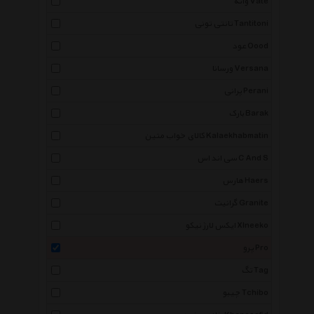
واته Vate
تانتی تونی Tantitoni
عود Oood
ورسانا Versana
پرانی Perani
بارک Barak
کالای خواب متین Kalaekhabmatin
سی اند اس C And S
هارس Haers
گرانیت Granite
ایکس لارژ نیکو Xlneeko
پرو Pro
تگ Tag
چیبو Tchibo