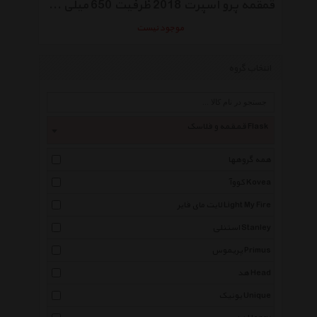
قمقمه پرو اسپرت 2018 ظرفیت 650 میلی لیتر
موجود نیست
انتخاب گروه
قمقمه و فلاسک Flask
همه گروهها
کووآ Kovea
لایت مای فایر Light My Fire
استنلی Stanley
پریموس Primus
هد Head
یونیک Unique