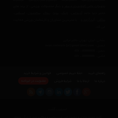
تجهیزات جانبی کوه‌نوردی و سفر
و دیگر محصولات ورزشی، از برند های
معتبر دنیا مانند
آدیداس
،
نایک
،
پوما
،
ریباک
،
سالومون
،
اسیکس
،
ساکنی
،
آندرآرمور
و… با مجربترین مشاوران و کارشناسان ورزشی فعالیت
می کند.
نشانی : ایران، تهران، دفتر مرکزی
ایمیل :
avan.network {at} gmail {dot} com
تلفن :
021 - 00000000
فکس :
021 - 00000000
راهنمای خرید
حفظ حریم خصوصی
قوانین و شرایط خرید
عضویت در خبرنامه
درباره ما
ارتباط با ما
شرایط فروش
اسپورت گشت
کلیه حقوق مادی و معنوی این وب سایت و مطالب مندرج در آن متعلق