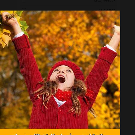
ریباک Reebok
کلمن Coleman
ایکیا Ikea
تیتیز Titiz
زفال Zefal
ترموس Thermos
اشبیت Esbit
فلاسک Fellask
کینگ کمپ King Camp
اسپیدو Speedo
ویلسون Wilson
جی اس آی Gsi
کمل بک Camelbak
ترادو Trudeau