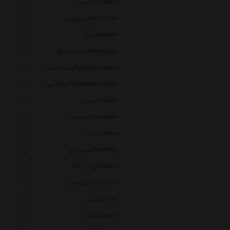
آرامیس Aramis
اف زد فورزا Fz Forza
ونگر Wenger
سوییس گیر Swissgear
زاگرس اسپرت Zagrossport
چترفیروزه Chatrephiroozeh
ایسین Eceen
سه چکه Secheke
الکسا Alexa
بست وی Best Way
ای دی کالا Adcala
جوی روم Joyroom
فینیس Finis
کاکارد Cakard