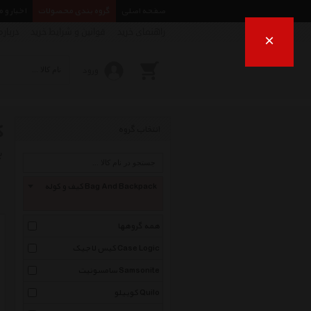
صفحه اصلی
گروه بندی محصولات
اخبار و 
راهنمای خرید
قوانین و شرایط خرید
درباره
×
ورود
ک
انتخاب گروه
ب
کیف و کوله Bag And Backpack
همه گروهها
کیس لاجیک Case Logic
سامسونیت Samsonite
کوییلو Quilo