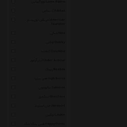
لوو آلپاین Lowe Alpine
آدیداس Adidas
امریکن توریستر American
Tourister
نایکی Nike
اوکلی Oakley
کلمبیا Columbia
آندر آرمور Under Armour
ریباک Reebok
های سیرا High Sierra
سالومون Salomon
اسکچرز Skechers
جان اسپرت Jansport
لوکین Loukin
هپی پیک نیک Happy Picnic