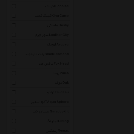
اکولاک Echolac
کینگ کمپ King Camp
هاسکی Husky
شهر چرم Leather City
آروپک Aropec
بلک دایموند Black Diamond
فاکس هد Fox Head
پوما Puma
دوک Duk
ترادو Trudeau
آکوا اسفیر Aqua Sphere
سینادوخت Sinadookht
لینینگ Li Ning
ریمکس Remax