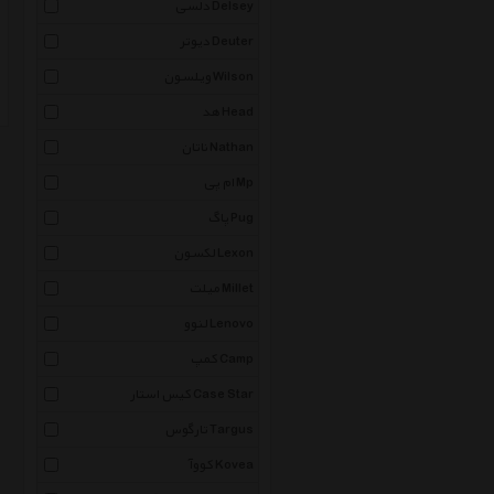
دلسی Delsey
دیوتر Deuter
ویلسون Wilson
هد Head
ناتان Nathan
ام پی Mp
پاگ Pug
لکسون Lexon
میلت Millet
لنوو Lenovo
کمپ Camp
کیس استار Case Star
تارگوس Targus
کووآ Kovea