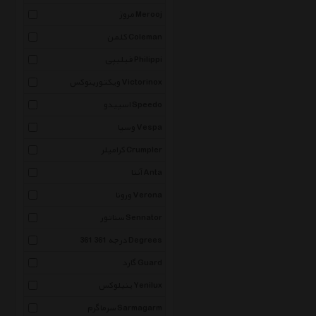
مروژ Merooj
کلمن Coleman
فیلیپی Philippi
ویکتورینوکس Victorinox
اسپیدو Speedo
وسپا Vespa
کرامپلر Crumpler
آنتا Anta
ورونا Verona
سناتور Sennator
361 درجه 361 Degrees
گارد Guard
ینیلوکس Yenilux
سرماگرم Sarmagarm