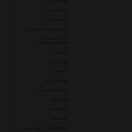
آسپری Osprey
سدروس Cedrus
پینگوئن Pinguin
تکنیک اسپرت Technicsport
مدرن کیف پارسیان
Parsianmodernkif
فیرو Firo
جی بگ Gbag
لوبین Lubin
کچوا Quechua
ساکریکس Soccerex
جوما Joma
نانیو Naneu
سالار Salar
جک ولف اسکین Jackwolfskin