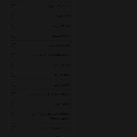
ژینورا Gynura
لایتز Leitz
پریما Prima
سیلیو Cilio
انیسه Oniseh
کوئیک سیلور Quiksilver
راکسی Roxy
آرنا Arena
دی سی Dc
نورث فیس Thenorthface
توله Thule
نشنال جئوگرافیک National
Geographic
لی کوپر Leecooper