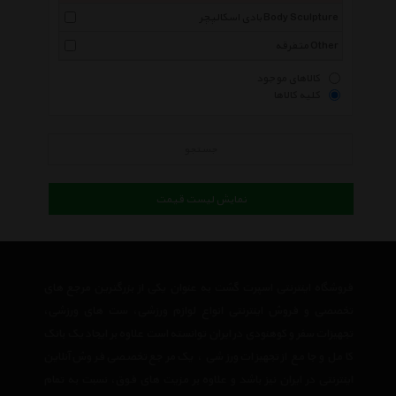
بادی اسکالپچر Body Sculpture
متفرقه Other
کالاهای موجود
کلیه کالاها
جستجو
نمایش لیست قیمت
فروشگاه اینترنتی اسپرت گشت به عنوان یکی از بزرگترین مرجع های
تخصصی و فروش اینترنتی انواع لوازم ورزشی، ست های ورزشی،
تجهیزات سفر و کوهنودی در ایران توانسته است علاوه بر ایجاد یک بانک
کامل و جامع از تجهیزات ورزشی ، یک مرجع تخصصی فروش آنلاین
اینترنتی در ایران نیز باشد و علاوه بر مزیت های فوق، نسبت به تمام