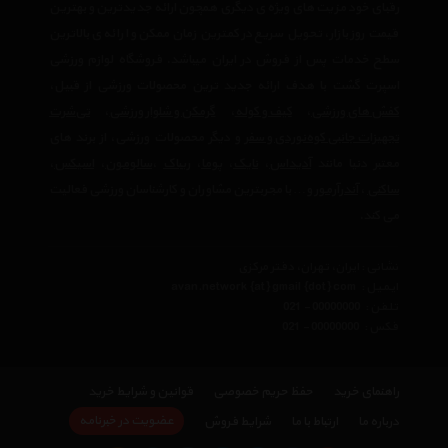
رقبای خود مزیت های ویژه ی دیگری همچون ارائه جدیدترین و بهترین
قیمت روز بازار، تحویل سریع در کمترین زمان ممکن و ارائه ی بالاترین
سطح خدمات پس از فروش در ایران میباشد. فروشگاه لوازم ورزشی
اسپرت گشت با هدف ارائه جدید ترین محصولات ورزشی از قبیل،
کفش های ورزشی
،
کیف و کوله
،
گرمکن و شلوار ورزشی
،
تی‌شرت
تجهیزات جانبی کوه‌نوردی و سفر
و دیگر محصولات ورزشی، از برند های
معتبر دنیا مانند
آدیداس
،
نایک
،
پوما
،
ریباک
،
سالومون
،
اسیکس
،
ساکنی
،
آندرآرمور
و… با مجربترین مشاوران و کارشناسان ورزشی فعالیت
می کند.
نشانی : ایران، تهران، دفتر مرکزی
ایمیل :
avan.network {at} gmail {dot} com
تلفن :
021 - 00000000
فکس :
021 - 00000000
راهنمای خرید
حفظ حریم خصوصی
قوانین و شرایط خرید
عضویت در خبرنامه
درباره ما
ارتباط با ما
شرایط فروش