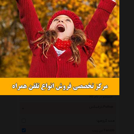
میل بارفیکس تن زیب مدل Three Bar
تماس بگیرید
انتخاب گروه
بارفیکس Pullup
همه گروهها
تن زیب Tanzib