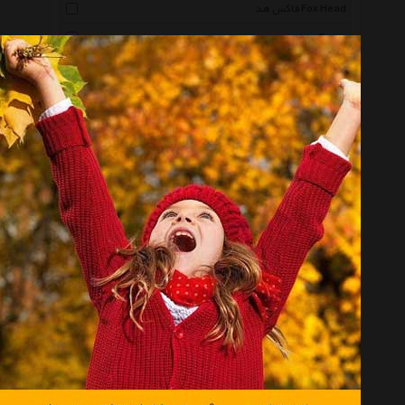
فاکس هد Fox Head
پوما Puma
گالریتو Gallerytto
شهر چرم Leather City
پایدار زیما Paidar Zima
لینینگ Li Ning
هور Hoor
تی آر دی Trd
هد Head
کوئیک سیلور Quiksilver
نورث فیس Thenorthface
دی سی Dc
رویال راک Royalrock
پاپا Papa