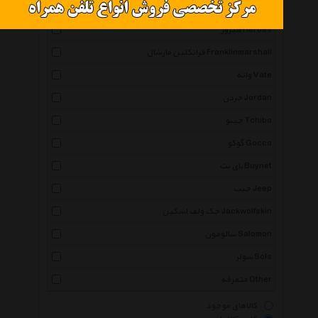
ساکریکس Soccerex
هیروز Heroes
فرانکلین مارشال Franklinmarshall
واته Vate
جردن Jordan
چیبو Tchibo
گوکو Gocco
بای نت Buynet
جیپ Jeep
جک ولف اسکین Jackwolfskin
سالومون Salomon
سولز Sols
متفرقه Other
کالاهای موجود