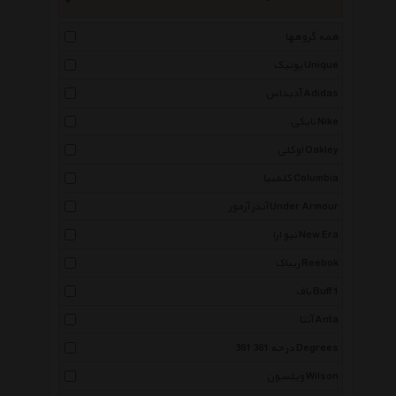
همه گروهها
یونیک Unique
آدیداس Adidas
نایکی Nike
اوکلی Oakley
کلمبیا Columbia
آندر آرمور Under Armour
نیو ارا New Era
ریباک Reebok
باف Buff 1
آنتا Anta
361 درجه 361 Degrees
ویلسون Wilson