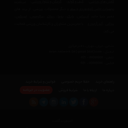
کفش های ورزشی
،
کیف و کوله
،
گرمکن و شلوار ورزشی
،
تی‌شرت
تجهیزات جانبی کوه‌نوردی و سفر
و دیگر محصولات ورزشی، از برند های
معتبر دنیا مانند
آدیداس
،
نایک
،
پوما
،
ریباک
،
سالومون
،
اسیکس
،
ساکنی
،
آندرآرمور
و… با مجربترین مشاوران و کارشناسان ورزشی فعالیت
می کند.
نشانی : ایران، تهران، دفتر مرکزی
ایمیل :
avan.network {at} gmail {dot} com
تلفن :
021 - 00000000
فکس :
021 - 00000000
راهنمای خرید
حفظ حریم خصوصی
قوانین و شرایط خرید
عضویت در خبرنامه
درباره ما
ارتباط با ما
شرایط فروش
اسپورت گشت