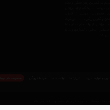
یع در کمترین زمان ممکن و ارائه
ن میباشد. فروشگاه لوازم ورزشی
 محصولات ورزشی از قبیل،
کن و شلوار ورزشی
،
تی‌شرت
ت ورزشی، از برند های معتبر دنیا
اسیکس
،
ساکنی
،
آندرآرمور
و… با
می کند.
عضویت در خبرنا
نین و شرایط خرید
درباره ما
ارتباط با ما
شرایط فروش
وب سایت و مطالب مندرج در آن متعلق به اسپورت گشت می باشد