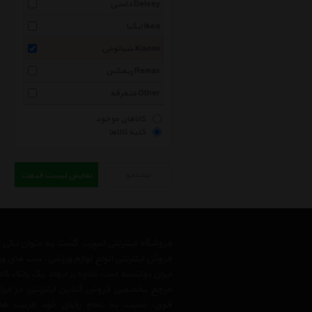
دلسی Delsey
ایکیا Ikea
شیائومی Xiaomi
ریمکس Remax
متفرقه Other
کالاهای موجود
کلیه کالاها
جستجو
نمایش لیست قیمت
فروشگاه اینترنتی اسپرت گشت به عنوان یکی
فروش اینترنتی انواع لوازم ورزشی، ست های و
ایران توانسته است علاوه بر ایجاد یک بانک کا
مرجع تخصصی فروش آنلاین اینترنتی در ایران
فوق، نسبت به تمام رقبای خود مزیت ها