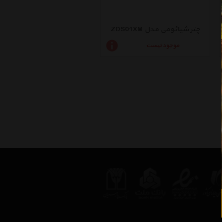
چتر شیائومی مدل ZDS01XM
موجود نیست