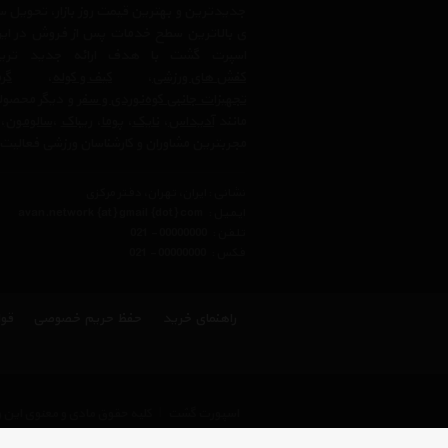
جدیدترین و بهترین قیمت روز بازار، تحویل سر
ی بالاترین سطح خدمات پس از فروش در ایرا
اسپرت گشت با هدف ارائه جدید ترین
کفش های ورزشی
،
کیف و کوله
،
گرم
تجهیزات جانبی کوه‌نوردی و سفر
و دیگر محصولا
مانند
آدیداس
،
نایک
،
پوما
،
ریباک
،
سالومون
،
مجربترین مشاوران و کارشناسان ورزشی فعالیت 
نشانی : ایران، تهران، دفتر مرکزی
ایمیل :
avan.network {at} gmail {dot} com
تلفن :
021 - 00000000
فکس :
021 - 00000000
راهنمای خرید
حفظ حریم خصوصی
قوا
اسپورت گشت
|
کلیه حقوق مادی و معنوی این 