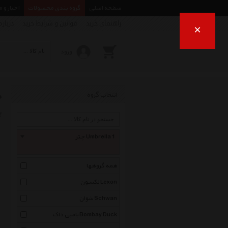
صفحه اصلی
گروه بندی محصولات
اخبار و 
راهنمای خرید
قوانین و شرایط خرید
درباره
×
ورود
چ
انتخاب گروه
ب
چتر Umbrella 1
همه گروهها
لکسون Lexon
شوان Schwan
بامبی داک Bombay Duck