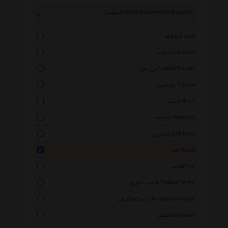
تنیس Tennis Badminton Squash
همه گروهها
دانلوپ Dunlop
مکس پاور Max Power
یونکس Yonex
ویش Wish
بابولات Babolat
ویلسون Wilson
هد Head
فاکس Fox
تالبوت تورو Talbot Torro
آن اسکواشبل Unsquashable
کلمن Coleman