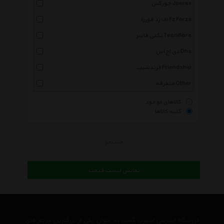
جورکس Joerex
اف زد فورزا Fz Forza
تکنی فایبر Tecnifibre
دی اچ اس Dhs
فرندشیپ Friendship
متفرقه Other
کالاهای موجود
کلیه کالاها
جستجو
نمایش لیست قیمت
فروشگاه اینترنتی اسپرت گشت به عنوان یکی از بزرگترین مرجع های