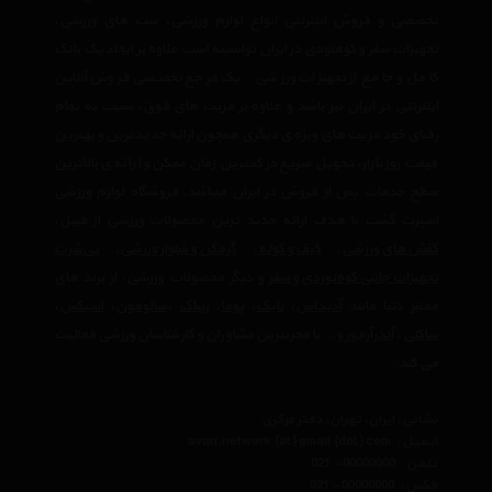
تخصصی و فروش اینترنتی انواع لوازم ورزشی، ست های ورزشی،
تجهیزات سفر و کوهنودی در ایران توانسته است علاوه بر ایجاد یک بانک
کامل و جامع از تجهیزات ورزشی ، یک مرجع تخصصی فروش آنلاین
اینترنتی در ایران نیز باشد و علاوه بر مزیت های فوق، نسبت به تمام
رقبای خود مزیت های ویژه ی دیگری همچون ارائه جدیدترین و بهترین
قیمت روز بازار، تحویل سریع در کمترین زمان ممکن و ارائه ی بالاترین
سطح خدمات پس از فروش در ایران میباشد. فروشگاه لوازم ورزشی
اسپرت گشت با هدف ارائه جدید ترین محصولات ورزشی از قبیل،
کفش های ورزشی
،
کیف و کوله
،
گرمکن و شلوار ورزشی
،
تی‌شرت
تجهیزات جانبی کوه‌نوردی و سفر
و دیگر محصولات ورزشی، از برند های
معتبر دنیا مانند
آدیداس
،
نایک
،
پوما
،
ریباک
،
سالومون
،
اسیکس
،
ساکنی
،
آندرآرمور
و… با مجربترین مشاوران و کارشناسان ورزشی فعالیت
می کند.
نشانی : ایران، تهران، دفتر مرکزی
ایمیل :
avan.network {at} gmail {dot} com
تلفن :
021 - 00000000
فکس :
021 - 00000000