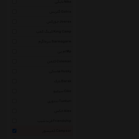
نایکی Nike
گلریس Golris
جورکس Joerex
کینگ کمپ King Camp
سرماگرم Sarmagarm
ام پی Mp
کلمن Coleman
هاسکی Husky
بارک Barak
سیلیو Cilio
تنتوری Tunturi
الکس Alex
فرندشیپ Friendship
کمپسور Campsor