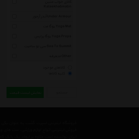
کالای خواب متین
Kalaekhabmatin
آندر آرمور Under Armour
یوگا مت Yoga Mat
یوگا پراپس Yoga Props
سی تو سامیت Sea To Summit
متفرقه Other
کالاهای موجود
کلیه کالاها
جستجو
نمایش لیست قیمت
فروشگاه اینترنتی اسپرت گشت به عنوان یکی
فروش اینترنتی انواع لوازم ورزشی، ست های و
ایران توانسته است علاوه بر ایجاد یک بانک کا