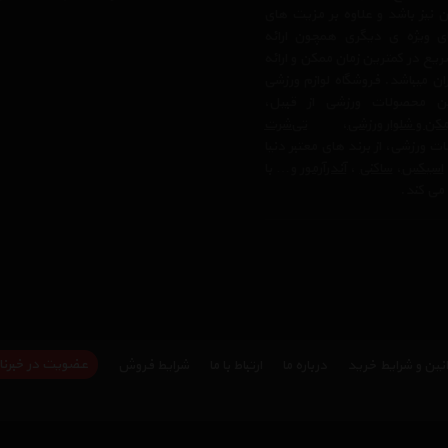
 نیز باشد و علاوه بر مزیت های
ی ویژه ی دیگری همچون ارائه
یع در کمترین زمان ممکن و ارائه
ن میباشد. فروشگاه لوازم ورزشی
 محصولات ورزشی از قبیل،
کن و شلوار ورزشی
،
تی‌شرت
ت ورزشی، از برند های معتبر دنیا
اسیکس
،
ساکنی
،
آندرآرمور
و… با
می کند.
عضویت در خبرنا
نین و شرایط خرید
درباره ما
ارتباط با ما
شرایط فروش