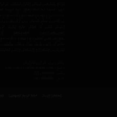
مرجع تخصصی فروش آنلاین اینترنتی در ایران
فوق، نسبت به تمام رقبای خود مزیت ها
جدیدترین و بهترین قیمت روز بازار، تحویل سر
ی بالاترین سطح خدمات پس از فروش در ایرا
اسپرت گشت با هدف ارائه جدید ترین
کفش های ورزشی
،
کیف و کوله
،
گرم
تجهیزات جانبی کوه‌نوردی و سفر
و دیگر محصولا
مانند
آدیداس
،
نایک
،
پوما
،
ریباک
،
سالومون
،
مجربترین مشاوران و کارشناسان ورزشی فعالیت 
نشانی : ایران، تهران، دفتر مرکزی
ایمیل :
avan.network {at} gmail {dot} com
تلفن :
021 - 00000000
فکس :
021 - 00000000
راهنمای خرید
حفظ حریم خصوصی
قوا