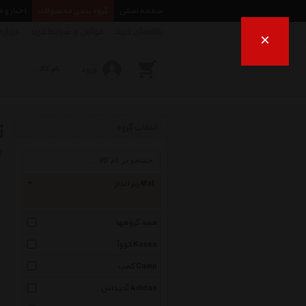
صفحه اصلی
گروه بندی محصولات
اخبار و 
راهنمای خرید
قوانین و شرایط خرید
درباره
×
ورود
ز
انتخاب گروه
ب
زیر انداز Mat
همه گروهها
کووآ Kovea
کمپ Camp
آدیداس Adidas