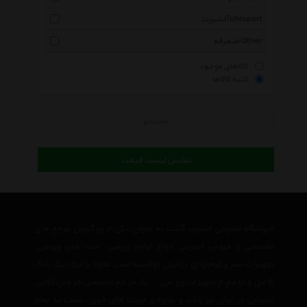
آلشپرت Uhlsport
متفرقه Other
کالاهای موجود
کلیه کالاها
جستجو
نمایش لیست قیمت
فروشگاه اینترنتی اسپرت گشت به عنوان یکی از بزرگترین مرجع های
تخصصی و فروش اینترنتی انواع لوازم ورزشی، ست های ورزشی،
تجهیزات سفر و کوهنودی در ایران توانسته است علاوه بر ایجاد یک بانک
کامل و جامع از تجهیزات ورزشی ، یک مرجع تخصصی فروش آنلاین
اینترنتی در ایران نیز باشد و علاوه بر مزیت های فوق، نسبت به تمام