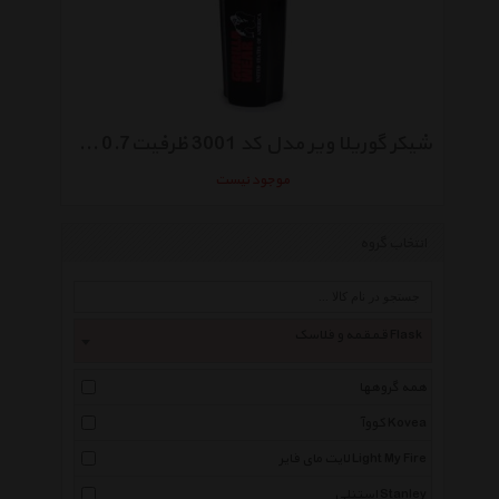
شیکر گوریلا ویر مدل کد 3001 ظرفیت0.7 میلی لیتر
موجود نیست
انتخاب گروه
قمقمه و فلاسک Flask
همه گروهها
کووآ Kovea
لایت مای فایر Light My Fire
استنلی Stanley