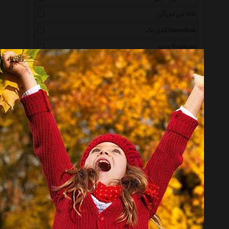
جی اس آی Gsi
کمل بک Camelbak
ترادو Trudeau
نسپرسو Nespresso
لایف هایت Leifheit
کومکس Komax
باریکو Barico
سیلیو Cilio
پالیز Paliz
فونیکس Phoenix
تفال Tefal
مد ویو Mad Wave
دریم Dream
رو Rove