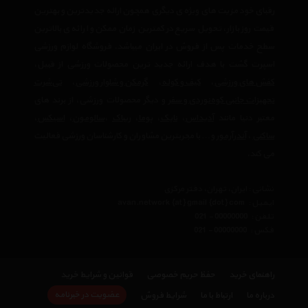
رقبای خود مزیت های ویژه ی دیگری همچون ارائه جدیدترین و بهترین
قیمت روز بازار، تحویل سریع در کمترین زمان ممکن و ارائه ی بالاترین
سطح خدمات پس از فروش در ایران میباشد. فروشگاه لوازم ورزشی
اسپرت گشت با هدف ارائه جدید ترین محصولات ورزشی از قبیل،
کفش های ورزشی
،
کیف و کوله
،
گرمکن و شلوار ورزشی
،
تی‌شرت
تجهیزات جانبی کوه‌نوردی و سفر
و دیگر محصولات ورزشی، از برند های
معتبر دنیا مانند
آدیداس
،
نایک
،
پوما
،
ریباک
،
سالومون
،
اسیکس
،
ساکنی
،
آندرآرمور
و… با مجربترین مشاوران و کارشناسان ورزشی فعالیت
می کند.
نشانی : ایران، تهران، دفتر مرکزی
ایمیل :
avan.network {at} gmail {dot} com
تلفن :
021 - 00000000
فکس :
021 - 00000000
راهنمای خرید
حفظ حریم خصوصی
قوانین و شرایط خرید
عضویت در خبرنامه
درباره ما
ارتباط با ما
شرایط فروش