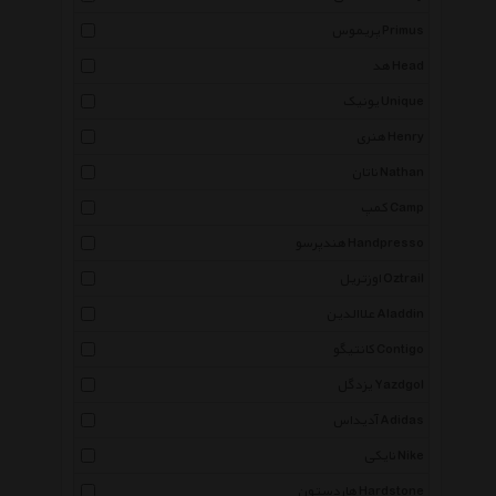
پریموس Primus
هد Head
یونیک Unique
هنری Henry
ناتان Nathan
کمپ Camp
هندپرسو Handpresso
اوزتریل Oztrail
علاالدین Aladdin
کانتیگو Contigo
یزدگل Yazdgol
آدیداس Adidas
نایکی Nike
هاردستون Hardstone