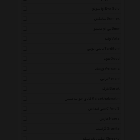
اوا سولو Eva Solo
سانکس Sunnex
بی ام دبلیو Bmw
واته Vate
تانتی تونی Tantitoni
عود Oood
ورسانا Versana
پرانی Perani
بارک Barak
کالای خواب متین Kalaekhabmatin
سی اند اس C And S
هارس Haers
گرانیت Granite
ایکس لارژ نیکو Xlneeko