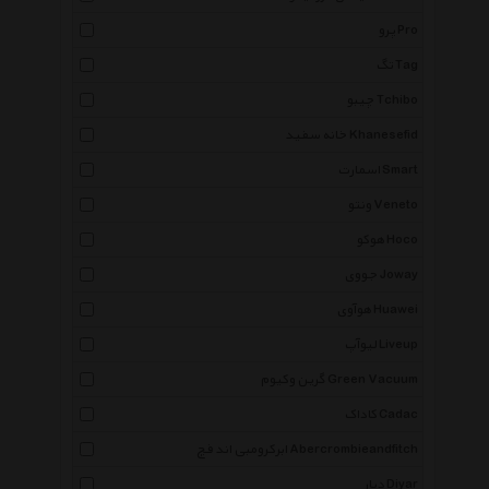
پرو Pro
تگ Tag
چیبو Tchibo
خانه سفید Khanesefid
اسمارت Smart
ونتو Veneto
هوکو Hoco
جووی Joway
هوآوی Huawei
لیوآپ Liveup
گرین وکیوم Green Vacuum
کاداک Cadac
ابرکرومبی اند فچ Abercrombieandfitch
دیار Diyar