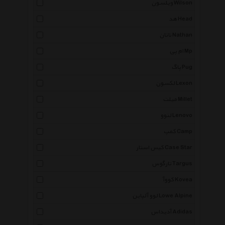
ویلسون Wilson
هد Head
ناتان Nathan
ام پی Mp
پاگ Pug
لکسون Lexon
میلت Millet
لنوو Lenovo
کمپ Camp
کیس استار Case Star
تارگوس Targus
کووآ Kovea
لوو آلپاین Lowe Alpine
آدیداس Adidas