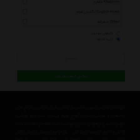
خاطره Khatereh
انگلیش هوم English Home
متفرقه Other
کالاهای موجود
کلیه کالاها
جستجو
نمایش لیست قیمت
فروشگاه اینترنتی اسپرت گشت به عنوان یکی از بزرگترین مرجع های
تخصصی و فروش اینترنتی انواع لوازم ورزشی، ست های ورزشی،
تجهیزات سفر و کوهنودی در ایران توانسته است علاوه بر ایجاد یک بانک
کامل و جامع از تجهیزات ورزشی ، یک مرجع تخصصی فروش آنلاین