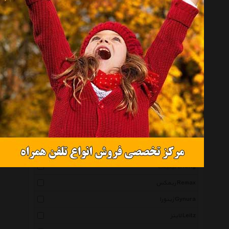
هاسکی Husky
شهر چرم Leather City
آروپک Aropec
بلک دایموند Black Diamond
فاکس هد Fox Head
پوما Puma
دوک Duk
ترادو Trudeau
آکوا اسفیر Aqua Sphere
سینادوخت Sinadookht
لینینگ Li Ning
ریمکس Remax
ژینورا Gynura
لایتز Leitz