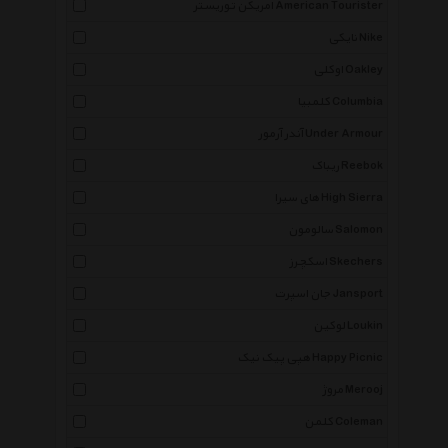
امریکن توریستر American Tourister
نایکی Nike
اوکلی Oakley
کلمبیا Columbia
آندر آرمور Under Armour
ریباک Reebok
های سیرا High Sierra
سالومون Salomon
اسکچرز Skechers
جان اسپرت Jansport
لوکین Loukin
هپی پیک نیک Happy Picnic
مروژ Merooj
کلمن Coleman