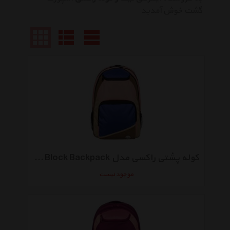
گشت خوش آمدید
کوله پشتی راکسی مدل Shadow Swell - Colour Block Backpack
موجود نیست