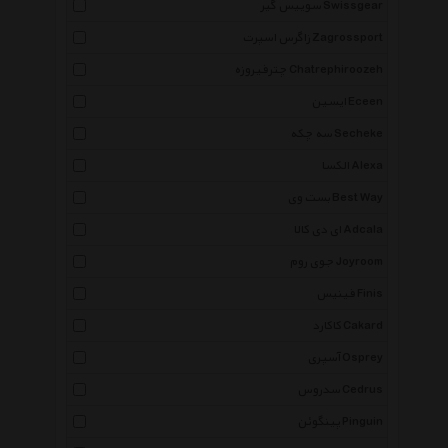
سوییس گیر Swissgear
زاگرس اسپرت Zagrossport
چترفیروزه Chatrephiroozeh
ایسین Eceen
سه چکه Secheke
الکسا Alexa
بست وی Best Way
ای دی کالا Adcala
جوی روم Joyroom
فینیس Finis
کاکارد Cakard
آسپری Osprey
سدروس Cedrus
پینگوئن Pinguin