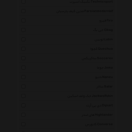
تکنیک اسپرت Technicsport
مدرن کیف پارسیان Parsianmodernkif
فیرو Firo
جی بگ Gbag
لوبین Lubin
کچوا Quechua
ساکریکس Soccerex
جوما Joma
نانیو Naneu
سالار Salar
جک ولف اسکین Jackwolfskin
دی پی آرت Dipiart
های لندر Highlander
کانورس Converse