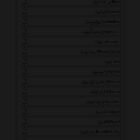
بی ام دبلیو Bmw
گرانیت Granite
ترکمیتس Trekmates
وندی گیفت Vandy Gift
ماموت Mammut
پیر کاردین Pierre Cardin
ایکیا Ikea
پکینیو Pekynew
ایکس لارژ نیکو Xlneeko
آل نیکو All Neeko
وایلد کرفت Wildcraft
کارپیزا Carpisa
مارول Marvel
چرم بلوط Baloutleather