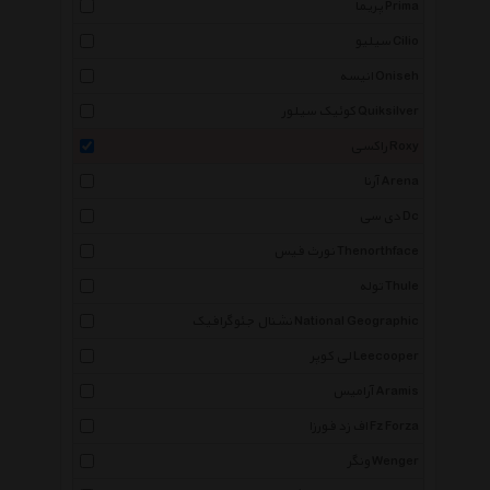
پریما Prima
سیلیو Cilio
انیسه Oniseh
کوئیک سیلور Quiksilver
راکسی Roxy
آرنا Arena
دی سی Dc
نورث فیس Thenorthface
توله Thule
نشنال جئوگرافیک National Geographic
لی کوپر Leecooper
آرامیس Aramis
اف زد فورزا Fz Forza
ونگر Wenger