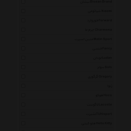
بیشان Bisean Brand
شیائومی Xiaomi
فوروارد Forward
چرم ما Charmema
متین اسپرت Matin Sport
فنسی Fancy
لودان Ludan
سولز Sols
گرگوری Gregory
ژنوا
هوکو Hoco
لاگوست Lacoste
آلشپرت Uhlsport
هلو کیتی Hello Kitty