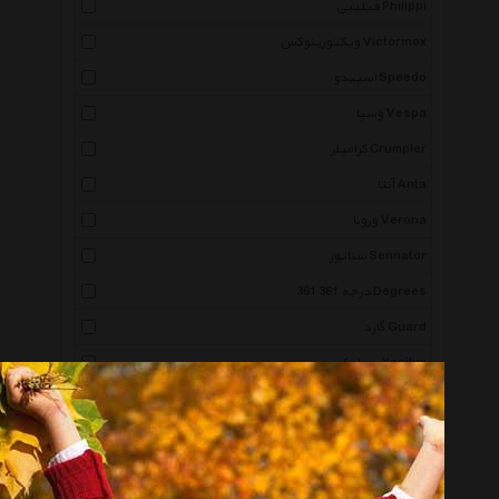
فیلیپی Philippi
ویکتورینوکس Victorinox
اسپیدو Speedo
وسپا Vespa
کرامپلر Crumpler
آنتا Anta
ورونا Verona
سناتور Sennator
361 درجه 361 Degrees
گارد Guard
ینیلوکس Yenilux
سرماگرم Sarmagarm
اکولاک Echolac
کینگ کمپ King Camp