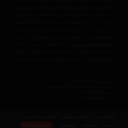
اینترنتی در ایران نیز باشد و علاوه بر مزیت های فوق، نسبت به تمام
رقبای خود مزیت های ویژه ی دیگری همچون ارائه جدیدترین و بهترین
قیمت روز بازار، تحویل سریع در کمترین زمان ممکن و ارائه ی بالاترین
سطح خدمات پس از فروش در ایران میباشد. فروشگاه لوازم ورزشی
اسپرت گشت با هدف ارائه جدید ترین محصولات ورزشی از قبیل،
کفش های ورزشی
،
کیف و کوله
،
گرمکن و شلوار ورزشی
،
تی‌شرت
تجهیزات جانبی کوه‌نوردی و سفر
و دیگر محصولات ورزشی، از برند های
معتبر دنیا مانند
آدیداس
،
نایک
،
پوما
،
ریباک
،
سالومون
،
اسیکس
،
ساکنی
،
آندرآرمور
و… با مجربترین مشاوران و کارشناسان ورزشی فعالیت
می کند.
نشانی : ایران، تهران، دفتر مرکزی
ایمیل :
avan.network {at} gmail {dot} com
تلفن :
021 - 00000000
فکس :
021 - 00000000
راهنمای خرید
حفظ حریم خصوصی
قوانین و شرایط خرید
عضویت در خبرنامه
درباره ما
ارتباط با ما
شرایط فروش