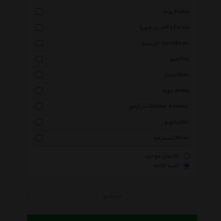
پوما Puma
اف زد فورزا Fz Forza
کورنلیو Cornilleau
فیو Fiio
استار Star
جوما Joma
آندر آرمور Under Armour
لوتو Lotto
متفرقه Other
کالاهای موجود
کلیه کالاها
جستجو