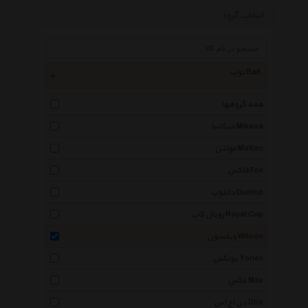
انتخاب گروه
توپ Ball
همه گروهها
میکاسا Mikasa
مولتن Molten
فاکس Fox
دانلوپ Dunlop
رویال کاپ Royal Cup
ویلسون Wilson
یونکس Yonex
مکس Max
دی اچ اس Dhs