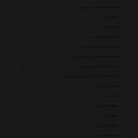
وایت شیلد White Shield
پن Penn
هد Head
آلشپرت Uhlsport
شیلدکروت Schildkrot
آن اسکواشبل Unsquashable
تالبوت تورو Talbot Torro
دانیک شیلدکروت Donic Schildkrot
دونیک Donic
بتا Beta
آدیداس Adidas
نایکی Nike
آمبرو Umbro
جورکس Joerex