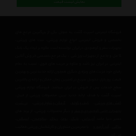
نمایش لیست قیمت
فروشگاه اینترنتی اسپرت گشت به عنوان یکی از بزرگترین مرجع های
تخصصی و فروش اینترنتی انواع لوازم ورزشی، ست های ورزشی،
تجهیزات سفر و کوهنودی در ایران توانسته است علاوه بر ایجاد یک بانک
کامل و جامع از تجهیزات ورزشی ، یک مرجع تخصصی فروش آنلاین
اینترنتی در ایران نیز باشد و علاوه بر مزیت های فوق، نسبت به تمام
رقبای خود مزیت های ویژه ی دیگری همچون ارائه جدیدترین و بهترین
قیمت روز بازار، تحویل سریع در کمترین زمان ممکن و ارائه ی بالاترین
سطح خدمات پس از فروش در ایران میباشد. فروشگاه لوازم ورزشی
اسپرت گشت با هدف ارائه جدید ترین محصولات ورزشی از قبیل،
کفش های ورزشی
،
کیف و کوله
،
گرمکن و شلوار ورزشی
،
تی‌شرت
تجهیزات جانبی کوه‌نوردی و سفر
و دیگر محصولات ورزشی، از برند های
معتبر دنیا مانند
آدیداس
،
نایک
،
پوما
،
ریباک
،
سالومون
،
اسیکس
،
ساکنی
،
آندرآرمور
و… با مجربترین مشاوران و کارشناسان ورزشی فعالیت
می کند.