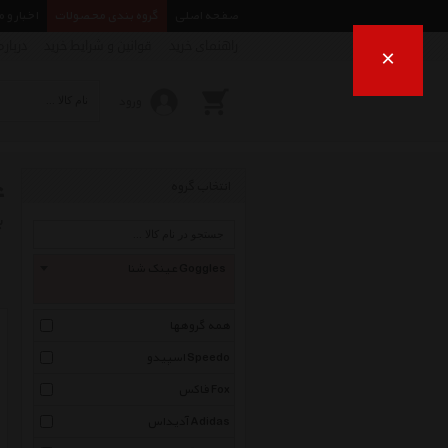
صفحه اصلی
گروه بندی محصولات
اخبار و 
راهنمای خرید
قوانین و شرایط خرید
درباره
×
ورود
ع
انتخاب گروه
ب
عینک شنا Goggles
همه گروهها
اسپیدو Speedo
فاکس Fox
آدیداس Adidas