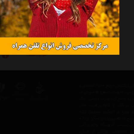
عینک شنای تیر مدل Blackhawk Racing
موجود نیست
 از بزرگترین مرجع های تخصصی و
رزشی، تجهیزات سفر و کوهنودی در
مل و جامع از تجهیزات ورزشی ، یک
 نیز باشد و علاوه بر مزیت های
ی ویژه ی دیگری همچون ارائه
یع در کمترین زمان ممکن و ارائه
ن میباشد. فروشگاه لوازم ورزشی
 محصولات ورزشی از قبیل،