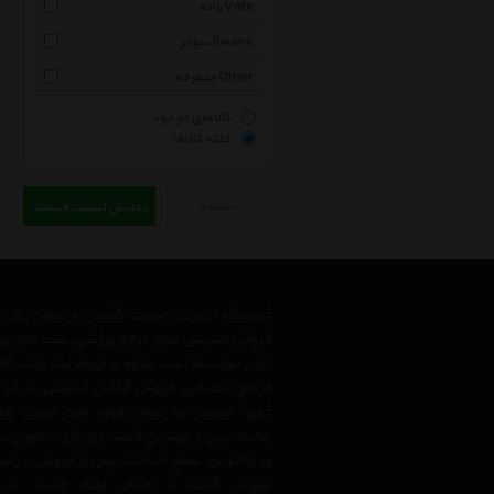
واته Vate
سوانز Swans
متفرقه Other
کالاهای موجود
کلیه کالاها
جستجو
نمایش لیست قیمت
فروشگاه اینترنتی اسپرت گشت به عنوان یکی
فروش اینترنتی انواع لوازم ورزشی، ست های و
ایران توانسته است علاوه بر ایجاد یک بانک کا
مرجع تخصصی فروش آنلاین اینترنتی در ایران
فوق، نسبت به تمام رقبای خود مزیت ها
جدیدترین و بهترین قیمت روز بازار، تحویل سر
ی بالاترین سطح خدمات پس از فروش در ایرا
اسپرت گشت با هدف ارائه جدید ترین