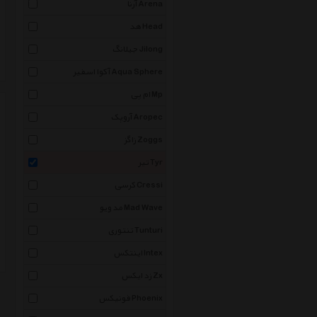
آرنا Arena
هد Head
جیلانگ Jilong
آکوا اسفیر Aqua Sphere
ام پی Mp
آروپک Aropec
زاگز Zoggs
تیر Tyr
کرسی Cressi
مد ویو Mad Wave
تنتوری Tunturi
اینتکس Intex
زد ایکس Zx
فونیکس Phoenix