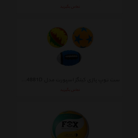
تماس بگیرید
ست توپ بازی کینگز اسپورت مدل 94881D بسته سه عددی
تماس بگیرید