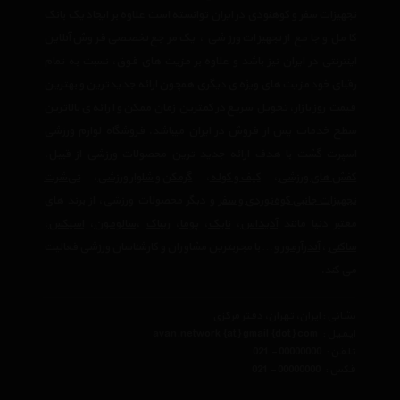
تجهیزات سفر و کوهنودی در ایران توانسته است علاوه بر ایجاد یک بانک
کامل و جامع از تجهیزات ورزشی ، یک مرجع تخصصی فروش آنلاین
اینترنتی در ایران نیز باشد و علاوه بر مزیت های فوق، نسبت به تمام
رقبای خود مزیت های ویژه ی دیگری همچون ارائه جدیدترین و بهترین
قیمت روز بازار، تحویل سریع در کمترین زمان ممکن و ارائه ی بالاترین
سطح خدمات پس از فروش در ایران میباشد. فروشگاه لوازم ورزشی
اسپرت گشت با هدف ارائه جدید ترین محصولات ورزشی از قبیل،
کفش های ورزشی
،
کیف و کوله
،
گرمکن و شلوار ورزشی
،
تی‌شرت
تجهیزات جانبی کوه‌نوردی و سفر
و دیگر محصولات ورزشی، از برند های
معتبر دنیا مانند
آدیداس
،
نایک
،
پوما
،
ریباک
،
سالومون
،
اسیکس
،
ساکنی
،
آندرآرمور
و… با مجربترین مشاوران و کارشناسان ورزشی فعالیت
می کند.
نشانی : ایران، تهران، دفتر مرکزی
ایمیل :
avan.network {at} gmail {dot} com
تلفن :
021 - 00000000
فکس :
021 - 00000000