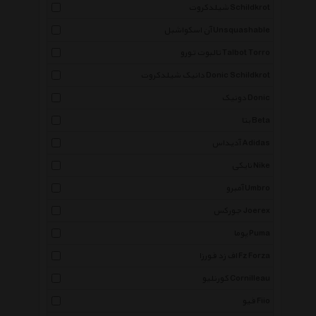
شیلدکروت Schildkrot
آن اسکواشبل Unsquashable
تالبوت تورو Talbot Torro
دانیک شیلدکروت Donic Schildkrot
دونیک Donic
بتا Beta
آدیداس Adidas
نایکی Nike
آمبرو Umbro
جورکس Joerex
پوما Puma
اف زد فورزا Fz Forza
کورنلیو Cornilleau
فیو Fiio