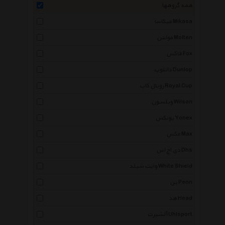
همه گروهها
میکاسا Mikasa
مولتن Molten
فاکس Fox
دانلوپ Dunlop
رویال کاپ Royal Cup
ویلسون Wilson
یونکس Yonex
مکس Max
دی اچ اس Dhs
وایت شیلد White Shield
پن Penn
هد Head
آلشپرت Uhlsport