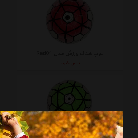
توپ هدف ورزش مدل Red01
تماس بگیرید
توپ هدف ورزش طرح Green01