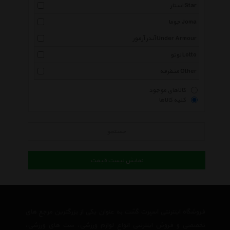
استار Star
جوما Joma
آندر آرمور Under Armour
لوتو Lotto
متفرقه Other
کالاهای موجود
کلیه کالاها
جستجو
نمایش لیست قیمت
فروشگاه اینترنتی اسپرت گشت به عنوان یکی از بزرگترین مرجع های
تخصصی و فروش اینترنتی انواع لوازم ورزشی، ست های ورزشی،