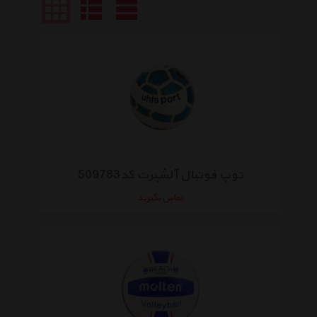
توپ فوتبال آلشپرت کد509783
تماس بگیرید