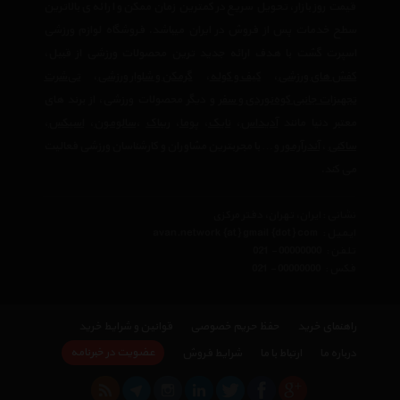
قیمت روز بازار، تحویل سریع در کمترین زمان ممکن و ارائه ی بالاترین
سطح خدمات پس از فروش در ایران میباشد. فروشگاه لوازم ورزشی
اسپرت گشت با هدف ارائه جدید ترین محصولات ورزشی از قبیل،
کفش های ورزشی
،
کیف و کوله
،
گرمکن و شلوار ورزشی
،
تی‌شرت
تجهیزات جانبی کوه‌نوردی و سفر
و دیگر محصولات ورزشی، از برند های
معتبر دنیا مانند
آدیداس
،
نایک
،
پوما
،
ریباک
،
سالومون
،
اسیکس
،
ساکنی
،
آندرآرمور
و… با مجربترین مشاوران و کارشناسان ورزشی فعالیت
می کند.
نشانی : ایران، تهران، دفتر مرکزی
ایمیل :
avan.network {at} gmail {dot} com
تلفن :
021 - 00000000
فکس :
021 - 00000000
راهنمای خرید
حفظ حریم خصوصی
قوانین و شرایط خرید
عضویت در خبرنامه
درباره ما
ارتباط با ما
شرایط فروش