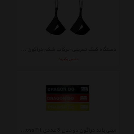
دستگاه کمک تمرینی حرکات شکم دراگون دو مدل Ab straps
تماس بگیرید
مینی باند دراگون دو مدل 3 عددی Drg Cross Fit