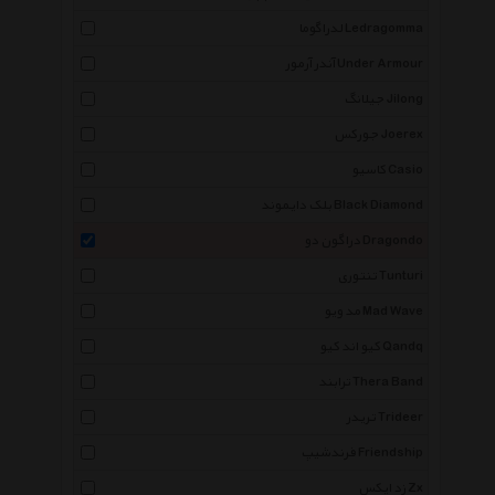
لدراگوما Ledragomma
آندر آرمور Under Armour
جیلانگ Jilong
جورکس Joerex
کاسیو Casio
بلک دایموند Black Diamond
دراگون دو Dragondo
تنتوری Tunturi
مد ویو Mad Wave
کیو اند کیو Qandq
ترابند Thera Band
تریدر Trideer
فرندشیپ Friendship
زد ایکس Zx