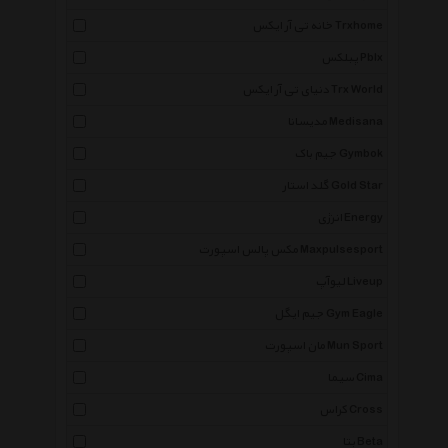
خانه تی آر ایکس Trxhome
پبلکس Pblx
دنیای تی آر ایکس Trx World
مدیسانا Medisana
جیم باک Gymbok
گلد استار Gold Star
انرژی Energy
مکس پالس اسپورت Maxpulsesport
لیوآپ Liveup
جیم ایگل Gym Eagle
مان اسپورت Mun Sport
سیما Cima
کراس Cross
بتا Beta