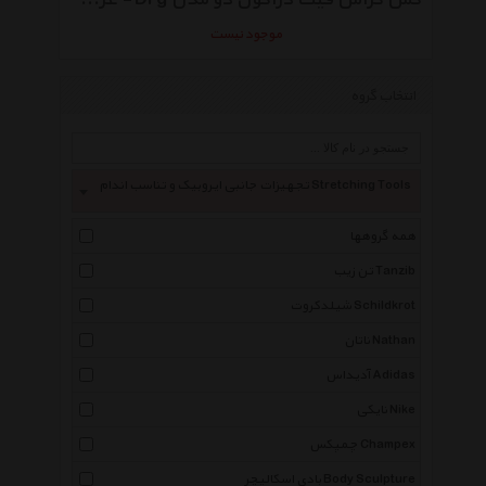
موجود نیست
انتخاب گروه
تجهیزات جانبی ایروبیک و تناسب اندام Stretching Tools
همه گروهها
تن زیب Tanzib
شیلدکروت Schildkrot
ناتان Nathan
آدیداس Adidas
نایکی Nike
چمپکس Champex
بادی اسکالپچر Body Sculpture