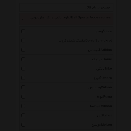
لوازم جانبی ورزش های توپی Ball Sports Accessories
همه گروهها
دانیک شیلدکروت Donic Schildkrot
آدیداس Adidas
دونیک Donic
نایکی Nike
آمبرو Umbro
ویلسون Wilson
پوما Puma
میکاسا Mikasa
فاکس Fox
مولتن Molten