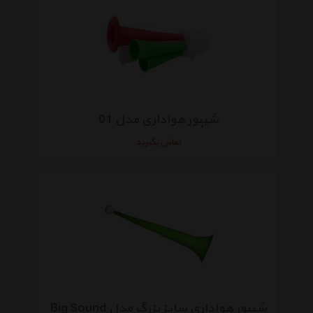
شیپور هواداری مدل 01
تماس بگیرید
شیپور هواداری سایز بزرگ مدل Big Sound