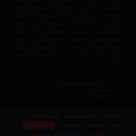
قیمت روز بازار، تحویل سریع در کمترین زمان ممکن و ارائه ی بالاترین
سطح خدمات پس از فروش در ایران میباشد. فروشگاه لوازم ورزشی
اسپرت گشت با هدف ارائه جدید ترین محصولات ورزشی از قبیل،
کفش های ورزشی
،
کیف و کوله
،
گرمکن و شلوار ورزشی
،
تی‌شرت
تجهیزات جانبی کوه‌نوردی و سفر
و دیگر محصولات ورزشی، از برند های
معتبر دنیا مانند
آدیداس
،
نایک
،
پوما
،
ریباک
،
سالومون
،
اسیکس
،
ساکنی
،
آندرآرمور
و… با مجربترین مشاوران و کارشناسان ورزشی فعالیت
می کند.
نشانی : ایران، تهران، دفتر مرکزی
ایمیل :
avan.network {at} gmail {dot} com
تلفن :
021 - 00000000
فکس :
021 - 00000000
راهنمای خرید
حفظ حریم خصوصی
قوانین و شرایط خرید
عضویت در خبرنامه
درباره ما
ارتباط با ما
شرایط فروش