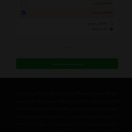
لیوآپ Liveup
متفرقه Other
کالاهای موجود
کلیه کالاها
جستجو
نمایش لیست قیمت
فروشگاه اینترنتی اسپرت گشت به عنوان یکی از بزرگترین مرجع های
تخصصی و فروش اینترنتی انواع لوازم ورزشی، ست های ورزشی،
تجهیزات سفر و کوهنودی در ایران توانسته است علاوه بر ایجاد یک بانک
کامل و جامع از تجهیزات ورزشی ، یک مرجع تخصصی فروش آنلاین
اینترنتی در ایران نیز باشد و علاوه بر مزیت های فوق، نسبت به تمام
رقبای خود مزیت های ویژه ی دیگری همچون ارائه جدیدترین و بهترین