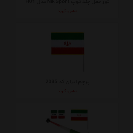
تور حمل چند توپ Nik Sport مدل H01
تماس بگیرید
پرچم ایران کد 2085
تماس بگیرید