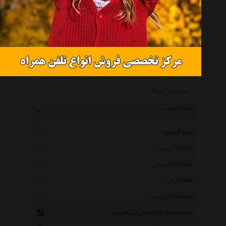
طناب ورزشی بادی اسکالپچر مدل 9 Cable Speed Skip
موجود نیست
انتخاب گروه
طناب Rope
همه گروهها
تن زیب Tanzib
آدیداس Adidas
نایکی Nike
اورلست Everlast
بادی اسکالپچر Body Sculpture