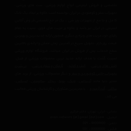
تخصصی و فروش اینترنتی انواع لوازم ورزشی، ست های ورزشی،
تجهیزات سفر و کوهنودی در ایران توانسته است علاوه بر ایجاد یک بانک
کامل و جامع از تجهیزات ورزشی ، یک مرجع تخصصی فروش آنلاین
اینترنتی در ایران نیز باشد و علاوه بر مزیت های فوق، نسبت به تمام
رقبای خود مزیت های ویژه ی دیگری همچون ارائه جدیدترین و بهترین
قیمت روز بازار، تحویل سریع در کمترین زمان ممکن و ارائه ی بالاترین
سطح خدمات پس از فروش در ایران میباشد. فروشگاه لوازم ورزشی
اسپرت گشت با هدف ارائه جدید ترین محصولات ورزشی از قبیل،
کفش های ورزشی
،
کیف و کوله
،
گرمکن و شلوار ورزشی
،
تی‌شرت
تجهیزات جانبی کوه‌نوردی و سفر
و دیگر محصولات ورزشی، از برند های
معتبر دنیا مانند
آدیداس
،
نایک
،
پوما
،
ریباک
،
سالومون
،
اسیکس
،
ساکنی
،
آندرآرمور
و… با مجربترین مشاوران و کارشناسان ورزشی فعالیت
می کند.
نشانی : ایران، تهران، دفتر مرکزی
ایمیل :
avan.network {at} gmail {dot} com
تلفن :
021 - 00000000
فکس :
021 - 00000000