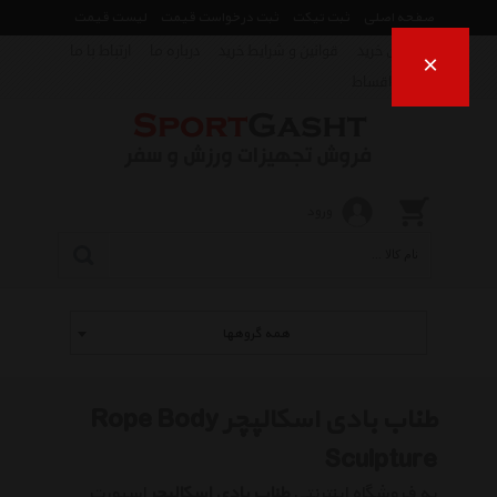
صفحه اصلی
ثبت تیکت
ثبت درخواست قیمت
لیست قیمت
راهنمای خرید
قوانین و شرایط خرید
درباره ما
ارتباط با ما
×
فروش اقساط
ورود
همه گروهها
طناب بادی اسکالپچر Rope Body
Sculpture
به فروشگاه اینترنتی
طناب بادی اسکالپچر
اسپورت