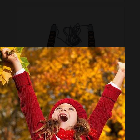
طناب ورزشی بادی اسکالپچر مدل BK-690EO-B
موجود نیست