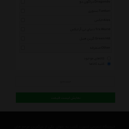
دراگون دو Dragondo
تنتوری Tunturi
الکس Alex
دنیای تی آر ایکس Trx World
گرین هیل Green Hill
متفرقه Other
کالاهای موجود
کلیه کالاها
جستجو
نمایش لیست قیمت
فروشگاه اینترنتی اسپرت گشت به عنوان یکی از بزرگترین مرجع های