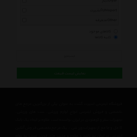
دیار Diyar
آلشپرت Uhlsport
متفرقه Other
کالاهای موجود
کلیه کالاها
جستجو
نمایش لیست قیمت
فروشگاه اینترنتی اسپرت گشت به عنوان یکی از بزرگترین مرجع های
تخصصی و فروش اینترنتی انواع لوازم ورزشی، ست های ورزشی،
تجهیزات سفر و کوهنودی در ایران توانسته است علاوه بر ایجاد یک بانک
کامل و جامع از تجهیزات ورزشی ، یک مرجع تخصصی فروش آنلاین
اینترنتی در ایران نیز باشد و علاوه بر مزیت های فوق، نسبت به تمام