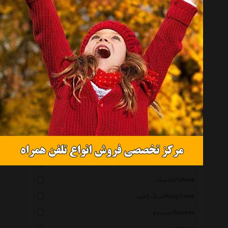
هاردستون Hardstone
آیس تویز Icetoys
چمپکس Champex
اسمارت شیک Smartshake
ریباک Reebok
کلمن Coleman
ایکیا Ikea
تیتیز Titiz
زفال Zefal
ترموس Thermos
اشبیت Esbit
فلاسک Fellask
کینگ کمپ King Camp
اسپیدو Speedo