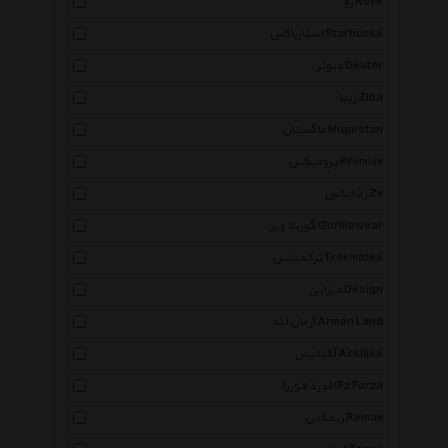
رو Rove
استارباکس Starbucks
دیوتر Deuter
زیبا Ziba
ماگستان Mugestan
پرومیکس Promixx
زد ایکس Zx
گوریلا ویر Gorillawear
ترکمیتس Trekmates
دیزاین Design
آرمان لند Arman Land
آکیلیس Ackiliss
اف زد فورزا Fz Forza
ریمکس Remax