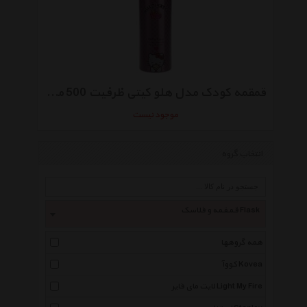
قمقمه کودک مدل هلو کیتی ظرفیت 500 میلی‌ لیتر
موجود نیست
انتخاب گروه
قمقمه و فلاسک Flask
همه گروهها
کووآ Kovea
لایت مای فایر Light My Fire