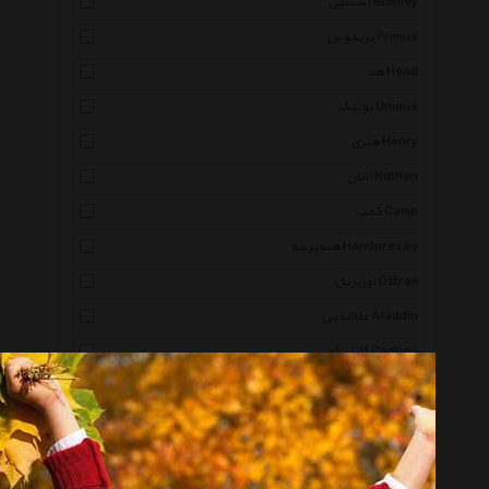
استنلی Stanley
پریموس Primus
هد Head
یونیک Unique
هنری Henry
ناتان Nathan
کمپ Camp
هندپرسو Handpresso
اوزتریل Oztrail
علاالدین Aladdin
کانتیگو Contigo
یزدگل Yazdgol
آدیداس Adidas
نایکی Nike