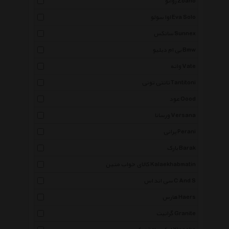
ژوانو Zoano
اوا سولو Eva Solo
سانکس Sunnex
بی ام دبلیو Bmw
واته Vate
تانتی تونی Tantitoni
عود Oood
ورسانا Versana
پرانی Perani
بارک Barak
کالای خواب متین Kalaekhabmatin
سی اند اس C And S
هارس Haers
گرانیت Granite