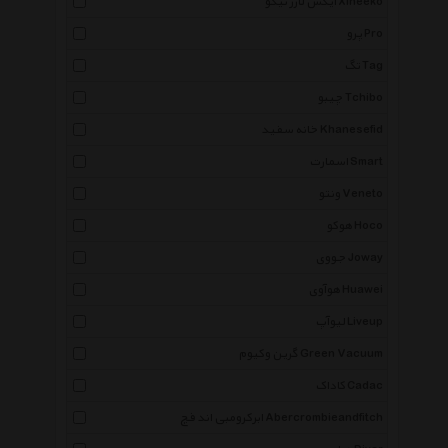
ایکس لارژ نیکو Xlneeko
پرو Pro
تگ Tag
چیبو Tchibo
خانه سفید Khanesefid
اسمارت Smart
ونتو Veneto
هوکو Hoco
جووی Joway
هوآوی Huawei
لیوآپ Liveup
گرین وکیوم Green Vacuum
کاداک Cadac
ابرکرومبی اند فچ Abercrombieandfitch