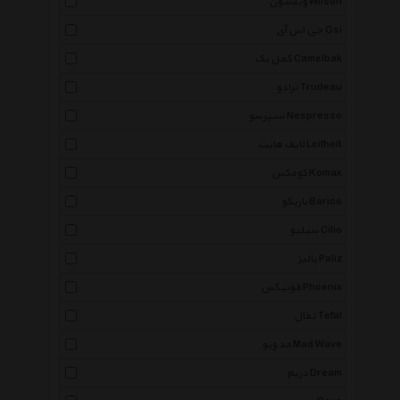
ویلسون Wilson
جی اس آی Gsi
کمل بک Camelbak
ترادو Trudeau
نسپرسو Nespresso
لایف هایت Leifheit
کومکس Komax
باریکو Barico
سیلیو Cilio
پالیز Paliz
فونیکس Phoenix
تفال Tefal
مد ویو Mad Wave
دریم Dream