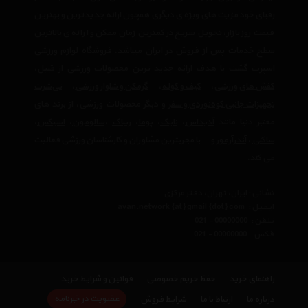
رقبای خود مزیت های ویژه ی دیگری همچون ارائه جدیدترین و بهترین
قیمت روز بازار، تحویل سریع در کمترین زمان ممکن و ارائه ی بالاترین
سطح خدمات پس از فروش در ایران میباشد. فروشگاه لوازم ورزشی
اسپرت گشت با هدف ارائه جدید ترین محصولات ورزشی از قبیل،
کفش های ورزشی
،
کیف و کوله
،
گرمکن و شلوار ورزشی
،
تی‌شرت
تجهیزات جانبی کوه‌نوردی و سفر
و دیگر محصولات ورزشی، از برند های
معتبر دنیا مانند
آدیداس
،
نایک
،
پوما
،
ریباک
،
سالومون
،
اسیکس
،
ساکنی
،
آندرآرمور
و… با مجربترین مشاوران و کارشناسان ورزشی فعالیت
می کند.
نشانی : ایران، تهران، دفتر مرکزی
ایمیل :
avan.network {at} gmail {dot} com
تلفن :
021 - 00000000
فکس :
021 - 00000000
راهنمای خرید
حفظ حریم خصوصی
قوانین و شرایط خرید
عضویت در خبرنامه
درباره ما
ارتباط با ما
شرایط فروش