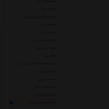
مگ لایت Maglite
کووآ Kovea
ویکتورینوکس Victorinox
ادکس Addex
اس تی ای Sta
کملیون Camelion
فیلیپس Philips
ام پی Mp
بلک اند دکر Black And Decker
اوزتریل Oztrail
لکسون Lexon
انرجایزر Energizer
دوراسل Duracell
پاناسونیک Panasonic