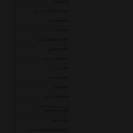
وارتا Varta
اکتیو تولز Active Tools
دوو Daewoo
کری Cree
های پاور High Power
هامان Haman
جی پاس Geepas
ام دی Md
چیکا Chicka
انکر Anker
کاسترول Castrol
اچ تی اینسترومنتس
Htinstruments
یورجو Urjo
صامو پرشین Samopersian