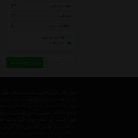
بنکس Benex
نوا Nova
متفرقه Other
کالاهای موجود
کلیه کالاها
جستجو
نمایش لیست قیمت
فروشگاه اینترنتی اسپرت گشت به عنوان یکی
فروش اینترنتی انواع لوازم ورزشی، ست های و
ایران توانسته است علاوه بر ایجاد یک بانک کا
مرجع تخصصی فروش آنلاین اینترنتی در ایران
فوق، نسبت به تمام رقبای خود مزیت ها
جدیدترین و بهترین قیمت روز بازار، تحویل سر
ی بالاترین سطح خدمات پس از فروش در ایرا