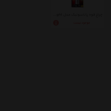
چراغ قوه پاناسونیک مدل LED Light کد BF-115
موجود نیست