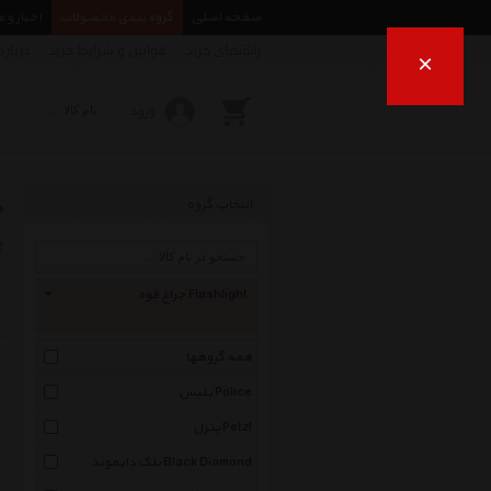
صفحه اصلی
گروه بندی محصولات
اخبار و 
راهنمای خرید
قوانین و شرایط خرید
درباره
×
ورود
چ
انتخاب گروه
ب
چراغ قوه Flashlight
همه گروهها
پلیس Police
پتزل Petzl
بلک دایموند Black Diamond