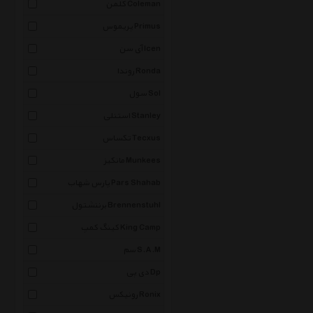
کلمن Coleman
پریموس Primus
آی سن Icen
روندا Ronda
سول Sol
استنلی Stanley
تکساس Tecxus
مانکیز Munkees
پارس شهاب Pars Shahab
برننشتول Brennenstuhl
کینگ کمپ King Camp
سم S.A.M
دی پی Dp
رونیکس Ronix