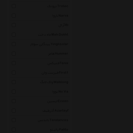
تروتک Trotec
ناروا Narva
آر ال Rl
ماه دخت Mah Dokht
یینگلی سولار Yinglisolar
هامر Hummer
فنیکس Fenix
فیرست وان First1
واک لانگ Walklong
نووا No Va
ایسین Eceen
آذرطیف Azarteyf
تاندنس Tendances
پالیتو Palito