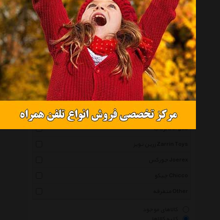
انتخاب گروه
اسکوتر Scooter
همه گروهها
فاکس Fox
زد ایکس Zx
ساکریکس Soccerex
برگاب Bergab
زرین تویز Zarrin Toys
جورکس Joerex
چیکو Chicco
متفرقه Other
کالاهای موجود
کلیه کالاها