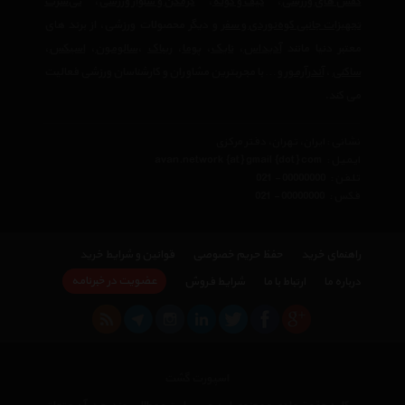
کفش های ورزشی
،
کیف و کوله
،
گرمکن و شلوار ورزشی
،
تی‌شرت
تجهیزات جانبی کوه‌نوردی و سفر
و دیگر محصولات ورزشی، از برند های
معتبر دنیا مانند
آدیداس
،
نایک
،
پوما
،
ریباک
،
سالومون
،
اسیکس
،
ساکنی
،
آندرآرمور
و… با مجربترین مشاوران و کارشناسان ورزشی فعالیت
می کند.
نشانی : ایران، تهران، دفتر مرکزی
ایمیل :
avan.network {at} gmail {dot} com
تلفن :
021 - 00000000
فکس :
021 - 00000000
راهنمای خرید
حفظ حریم خصوصی
قوانین و شرایط خرید
عضویت در خبرنامه
درباره ما
ارتباط با ما
شرایط فروش
اسپورت گشت