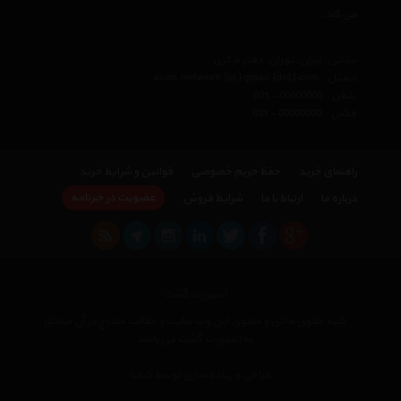
می کند.
نشانی : ایران، تهران، دفتر مرکزی
ایمیل :
avan.network {at} gmail {dot} com
تلفن :
021 - 00000000
فکس :
021 - 00000000
راهنمای خرید
حفظ حریم خصوصی
قوانین و شرایط خرید
عضویت در خبرنامه
درباره ما
ارتباط با ما
شرایط فروش
اسپورت گشت
کلیه حقوق مادی و معنوی این وب سایت و مطالب مندرج در آن متعلق
به اسپورت گشت می باشد
طراحی و پیاده سازی توسط کیمیا
×