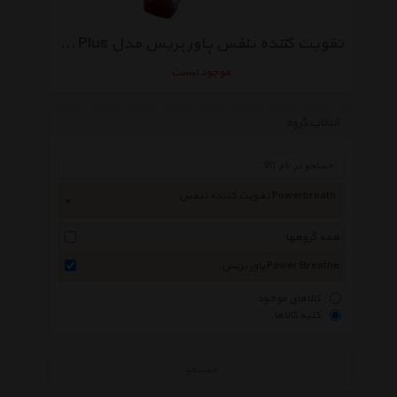
تقویت کننده تنفس پاور بریس مدل Plus مخصوص ورزشکاران
موجود نیست
انتخاب گروه
تقویت کننده تنفس Powerbreath
همه گروهها
پاور بریس Power Breathe
کالاهای موجود
کلیه کالاها
جستجو