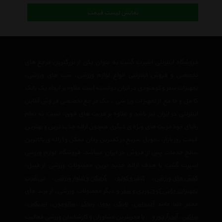
نمایش لیست قیمت
فروشگاه اینترنتی اسپرت گشت به عنوان یکی از بزرگترین مرجع های
تخصصی و فروش اینترنتی انواع لوازم ورزشی، ست های ورزشی،
تجهیزات سفر و کوهنودی در ایران توانسته است علاوه بر ایجاد یک بانک
کامل و جامع از تجهیزات ورزشی ، یک مرجع تخصصی فروش آنلاین
اینترنتی در ایران نیز باشد و علاوه بر مزیت های فوق، نسبت به تمام
رقبای خود مزیت های ویژه ی دیگری همچون ارائه جدیدترین و بهترین
قیمت روز بازار، تحویل سریع در کمترین زمان ممکن و ارائه ی بالاترین
سطح خدمات پس از فروش در ایران میباشد. فروشگاه لوازم ورزشی
اسپرت گشت با هدف ارائه جدید ترین محصولات ورزشی از قبیل،
کفش های ورزشی
،
کیف و کوله
،
گرمکن و شلوار ورزشی
،
تی‌شرت
تجهیزات جانبی کوه‌نوردی و سفر
و دیگر محصولات ورزشی، از برند های
معتبر دنیا مانند
آدیداس
،
نایک
،
پوما
،
ریباک
،
سالومون
،
اسیکس
،
ساکنی
،
آندرآرمور
و… با مجربترین مشاوران و کارشناسان ورزشی فعالیت