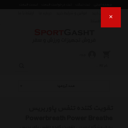
صفحه اصلی
ثبت تیکت
ثبت درخواست قیمت
لیست قیمت
راهنمای خرید
قوانین و شرایط خرید
درباره ما
ارتباط با ما
×
فروش اقساط
ورود
همه گروهها
تقویت کننده تنفس پاور بریس
Powerbreath Power Breathe
به فروشگاه اینترنتی
تقویت کننده تنفس پاور بریس