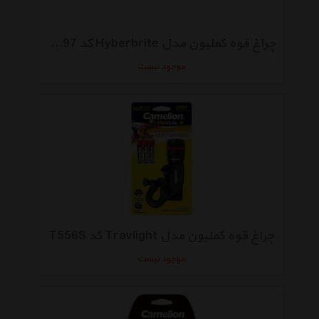
چراغ قوه کملیون مدل Hyberbrite کد RT397
موجود نیست
چراغ قوه کملیون مدل Travlight کد T556S
موجود نیست