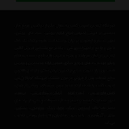
فروشگاه اینترنتی اسپرت گشت به عنوان یکی از بزرگترین مرجع های
تخصصی و فروش اینترنتی انواع لوازم ورزشی، ست های ورزشی،
تجهیزات سفر و کوهنودی در ایران توانسته است علاوه بر ایجاد یک بانک
کامل و جامع از تجهیزات ورزشی ، یک مرجع تخصصی فروش آنلاین
اینترنتی در ایران نیز باشد و علاوه بر مزیت های فوق، نسبت به تمام
رقبای خود مزیت های ویژه ی دیگری همچون ارائه جدیدترین و بهترین
قیمت روز بازار، تحویل سریع در کمترین زمان ممکن و ارائه ی بالاترین
سطح خدمات پس از فروش در ایران میباشد. فروشگاه لوازم ورزشی
اسپرت گشت با هدف ارائه جدید ترین محصولات ورزشی از قبیل،
کفش های ورزشی
،
کیف و کوله
،
گرمکن و شلوار ورزشی
،
تی‌شرت
تجهیزات جانبی کوه‌نوردی و سفر
و دیگر محصولات ورزشی، از برند های
معتبر دنیا مانند
آدیداس
،
نایک
،
پوما
،
ریباک
،
سالومون
،
اسیکس
،
ساکنی
،
آندرآرمور
و… با مجربترین مشاوران و کارشناسان ورزشی فعالیت
می کند.