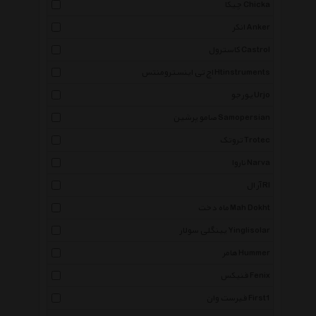
چیکا Chicka
انکر Anker
کاسترول Castrol
اچ تی اینسترومنتس Htinstruments
یورجو Urjo
صامو پرشین Samopersian
تروتک Trotec
ناروا Narva
آر ال Rl
ماه دخت Mah Dokht
یینگلی سولار Yinglisolar
هامر Hummer
فنیکس Fenix
فیرست وان First1