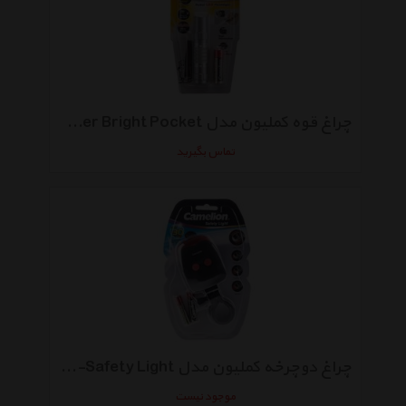
چراغ قوه کملیون مدل Super Bright Pocket کد T5012
تماس بگیرید
چراغ دوچرخه کملیون مدل S765-Safety Light
موجود نیست