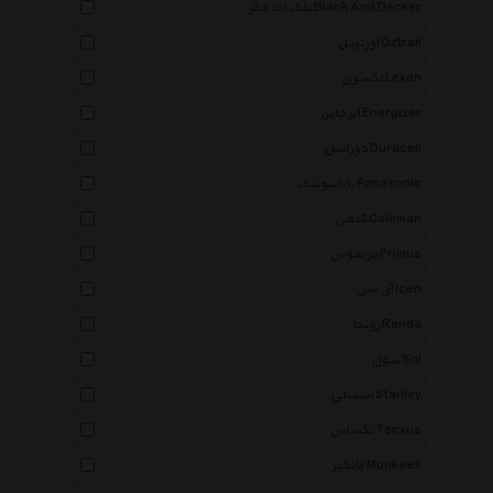
بلک اند دکر Black And Decker
اوزتریل Oztrail
لکسون Lexon
انرجایزر Energizer
دوراسل Duracell
پاناسونیک Panasonic
کلمن Coleman
پریموس Primus
آی سن Icen
روندا Ronda
سول Sol
استنلی Stanley
تکساس Tecxus
مانکیز Munkees