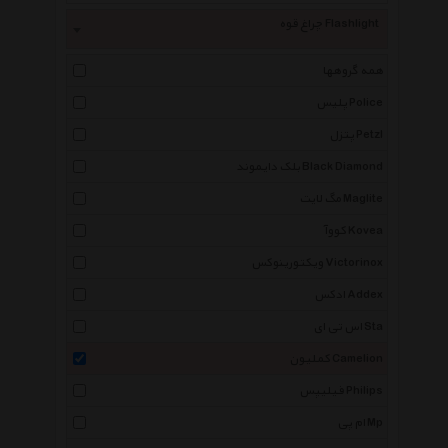
چراغ قوه Flashlight
همه گروهها
پلیس Police
پتزل Petzl
بلک دایموند Black Diamond
مگ لایت Maglite
کووآ Kovea
ویکتورینوکس Victorinox
ادکس Addex
اس تی ای Sta
کملیون Camelion
فیلیپس Philips
ام پی Mp