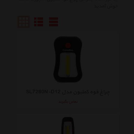
خوش آمدید
چراغ قوه کملیون مدل SL7280N-D12
تماس بگیرید