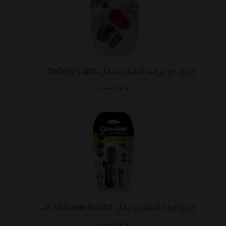
چراغ دوچرخه کملیون مدل S771-Safety Light
موجود نیست
چراغ قوه کملیون مدل Superbright کد T5012
موجود نیست