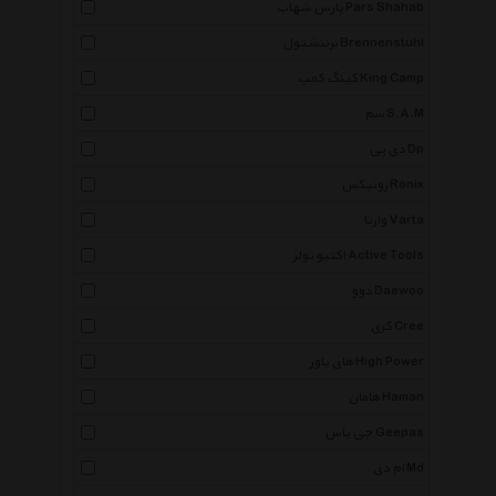
پارس شهاب Pars Shahab
برننشتول Brennenstuhl
کینگ کمپ King Camp
سم S.A.M
دی پی Dp
رونیکس Ronix
وارتا Varta
اکتیو تولز Active Tools
دوو Daewoo
کری Cree
های پاور High Power
هامان Haman
جی پاس Geepas
ام دی Md