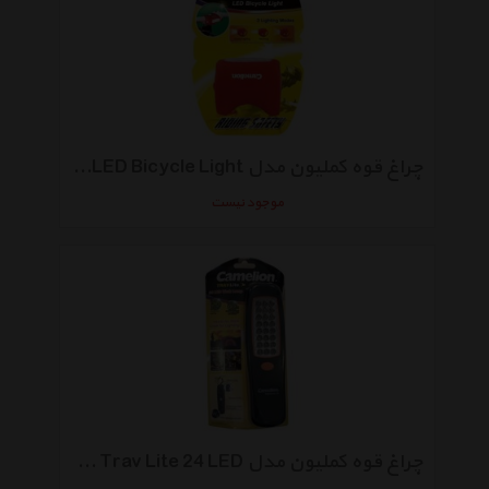
چراغ قوه کملیون مدل LED Bicycle Light کد S766
موجود نیست
چراغ قوه کملیون مدل Trav Lite 24 LED کد SL5240