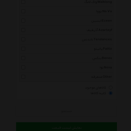
واک لانگ Walklong
نووا No Va
ایسین Eceen
آذرطیف Azarteyf
تاندنس Tendances
پالیتو Palito
بنکس Benex
نوا Nova
متفرقه Other
کالاهای موجود
کلیه کالاها
جستجو
نمایش لیست قیمت