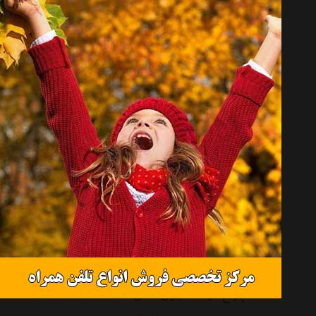
چراغ قوه کملیون مدل Aluminium Penlight کد DL2AAAS
موجود نیست
چراغ قوه کملیون مدل PT3L2AA