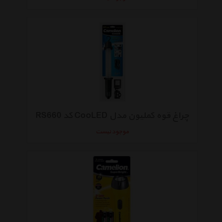
چراغ قوه کملیون مدل CooLED کد RS660
موجود نیست