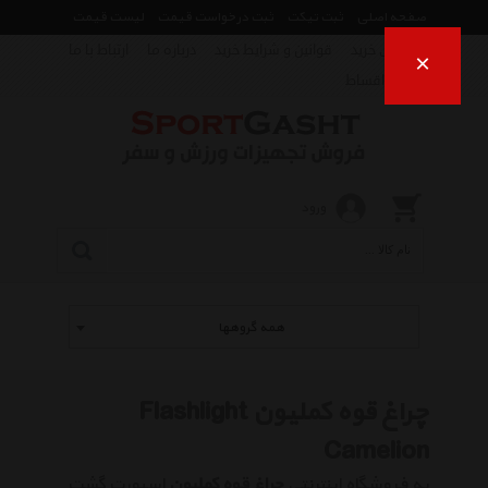
صفحه اصلی
ثبت تیکت
ثبت درخواست قیمت
لیست قیمت
راهنمای خرید
قوانین و شرایط خرید
درباره ما
ارتباط با ما
×
فروش اقساط
ورود
همه گروهها
چراغ قوه کملیون Flashlight
Camelion
به فروشگاه اینترنتی
چراغ قوه کملیون
اسپورت گشت