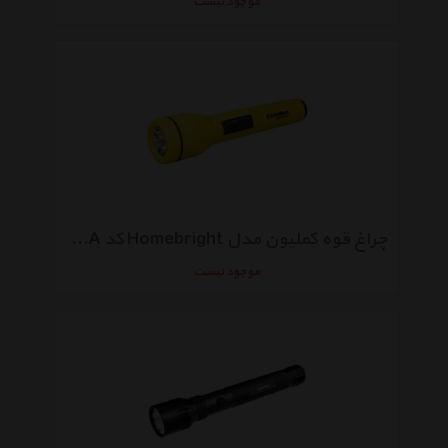
موجود نیست
چراغ قوه کملیون مدل Homebright کد FL1L2AA
موجود نیست