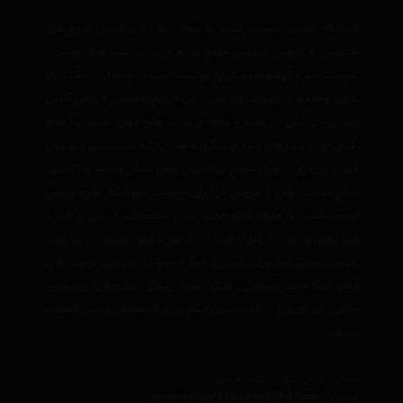
فروشگاه اینترنتی اسپرت گشت به عنوان یکی از بزرگترین مرجع های
تخصصی و فروش اینترنتی انواع لوازم ورزشی، ست های ورزشی،
تجهیزات سفر و کوهنودی در ایران توانسته است علاوه بر ایجاد یک بانک
کامل و جامع از تجهیزات ورزشی ، یک مرجع تخصصی فروش آنلاین
اینترنتی در ایران نیز باشد و علاوه بر مزیت های فوق، نسبت به تمام
رقبای خود مزیت های ویژه ی دیگری همچون ارائه جدیدترین و بهترین
قیمت روز بازار، تحویل سریع در کمترین زمان ممکن و ارائه ی بالاترین
سطح خدمات پس از فروش در ایران میباشد. فروشگاه لوازم ورزشی
اسپرت گشت با هدف ارائه جدید ترین محصولات ورزشی از قبیل،
کفش های ورزشی
،
کیف و کوله
،
گرمکن و شلوار ورزشی
،
تی‌شرت
تجهیزات جانبی کوه‌نوردی و سفر
و دیگر محصولات ورزشی، از برند های
معتبر دنیا مانند
آدیداس
،
نایک
،
پوما
،
ریباک
،
سالومون
،
اسیکس
،
ساکنی
،
آندرآرمور
و… با مجربترین مشاوران و کارشناسان ورزشی فعالیت
می کند.
نشانی : ایران، تهران، دفتر مرکزی
ایمیل :
avan.network {at} gmail {dot} com