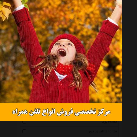
هد Head
آلشپرت Uhlsport
شیلدکروت Schildkrot
آن اسکواشبل Unsquashable
تالبوت تورو Talbot Torro
دانیک شیلدکروت Donic Schildkrot
دونیک Donic
بتا Beta
آدیداس Adidas
نایکی Nike
آمبرو Umbro
جورکس Joerex
پوما Puma
اف زد فورزا Fz Forza