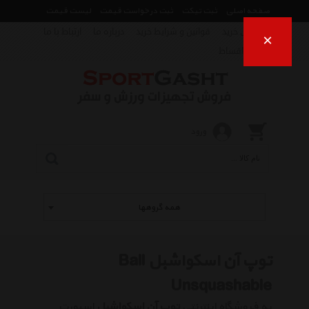
صفحه اصلی
ثبت تیکت
ثبت درخواست قیمت
لیست قیمت
راهنمای خرید
قوانین و شرایط خرید
درباره ما
ارتباط با ما
×
فروش اقساط
ورود
همه گروهها
توپ آن اسکواشبل Ball
Unsquashable
به فروشگاه اینترنتی
توپ آن اسکواشبل
اسپورت