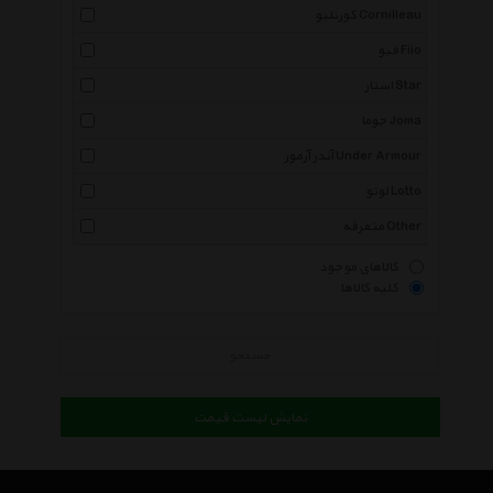
کورنلیو Cornilleau
فیو Fiio
استار Star
جوما Joma
آندر آرمور Under Armour
لوتو Lotto
متفرقه Other
کالاهای موجود
کلیه کالاها
جستجو
نمایش لیست قیمت