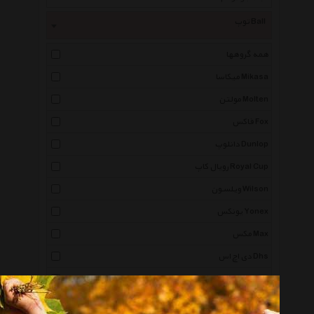
توپ Ball
همه گروهها
میکاسا Mikasa
مولتن Molten
فاکس Fox
دانلوپ Dunlop
رویال کاپ Royal Cup
ویلسون Wilson
یونکس Yonex
مکس Max
دی اچ اس Dhs
وایت شیلد White Shield
پن Penn