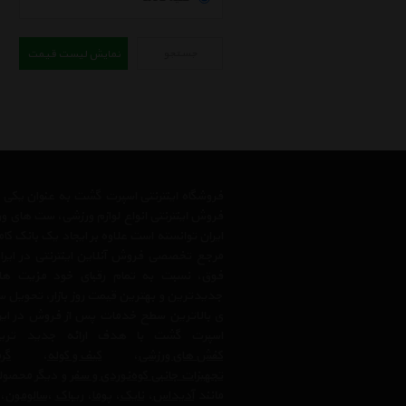
جستجو
نمایش لیست قیمت
فروشگاه اینترنتی اسپرت گشت به عنوان یکی
فروش اینترنتی انواع لوازم ورزشی، ست های و
ایران توانسته است علاوه بر ایجاد یک بانک کا
مرجع تخصصی فروش آنلاین اینترنتی در ایران
فوق، نسبت به تمام رقبای خود مزیت ها
جدیدترین و بهترین قیمت روز بازار، تحویل سر
ی بالاترین سطح خدمات پس از فروش در ایرا
اسپرت گشت با هدف ارائه جدید ترین
کفش های ورزشی
،
کیف و کوله
،
گرم
تجهیزات جانبی کوه‌نوردی و سفر
و دیگر محصولا
مانند
آدیداس
،
نایک
،
پوما
،
ریباک
،
سالومون
،