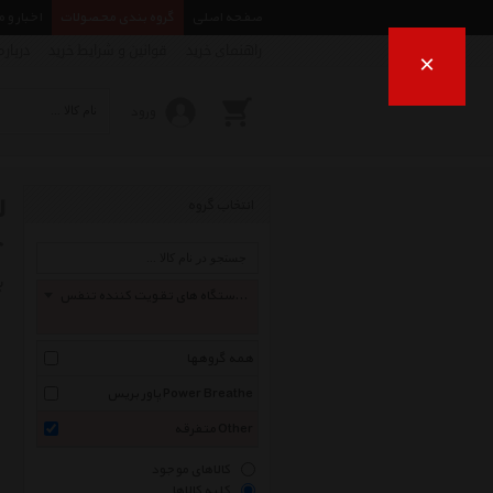
صفحه اصلی
گروه بندی محصولات
اخبار و 
راهنمای خرید
قوانین و شرایط خرید
درباره
×
ورود
انتخاب گروه
r
ب
لوازم جانبی دستگاه های تقویت کننده تنفس Powerbreath Acc
همه گروهها
پاور بریس Power Breathe
متفرقه Other
کالاهای موجود
کلیه کالاها