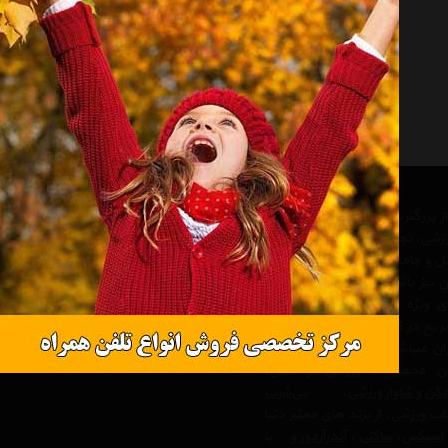
 از بزرگترین مرجع های تخصصی و
رزشی، تجهیزات سفر و کوهنودی در
مل و جامع از تجهیزات ورزشی ، یک
 نیز باشد و علاوه بر مزیت های
ی ویژه ی دیگری همچون ارائه
یع در کمترین زمان ممکن و ارائه
ن میباشد. فروشگاه لوازم ورزشی
 محصولات ورزشی از قبیل،
کن و شلوار ورزشی
،
تی‌شرت
ت ورزشی، از برند های معتبر دنیا
اسیکس
،
ساکنی
،
آندرآرمور
و… با