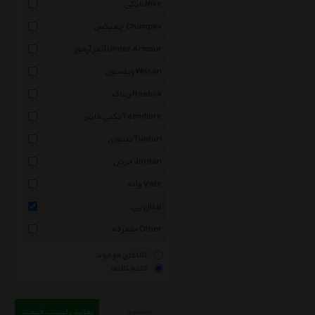
نایکی Nike
چمپکس Champex
آندر آرمور Under Armour
ویلسون Wilson
ریباک Reebok
تکنی فایبر Tecnifibre
تنتوری Tunturi
جردن Jordan
واته Vate
ال پی Lp
متفرقه Other
کالاهای موجود
کلیه کالاها
جستجو
نمایش لیست قیمت