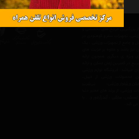
 از بزرگترین مرجع های تخصصی و
رزشی، تجهیزات سفر و کوهنودی در
مل و جامع از تجهیزات ورزشی ، یک
 نیز باشد و علاوه بر مزیت های
ی ویژه ی دیگری همچون ارائه
یع در کمترین زمان ممکن و ارائه
ن میباشد. فروشگاه لوازم ورزشی
 محصولات ورزشی از قبیل،
کن و شلوار ورزشی
،
تی‌شرت
ت ورزشی، از برند های معتبر دنیا
اسیکس
،
ساکنی
،
آندرآرمور
و… با
می کند.