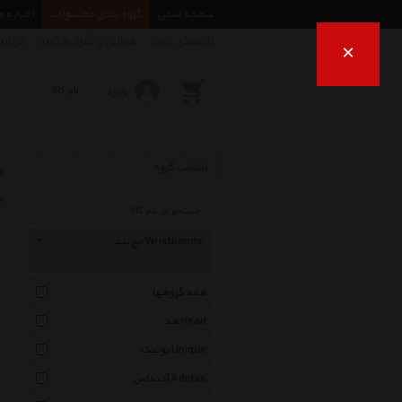
صفحه اصلی
گروه بندی محصولات
اخبار و 
راهنمای خرید
قوانین و شرایط خرید
درباره
×
ورود
م
انتخاب گروه
ب
مچ بند Wristbands
همه گروهها
هد Head
یونیک Unique
آدیداس Adidas