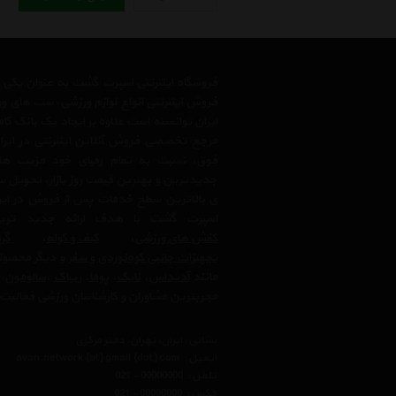
فروشگاه اینترنتی اسپرت گشت به عنوان یکی
فروش اینترنتی انواع لوازم ورزشی، ست های و
ایران توانسته است علاوه بر ایجاد یک بانک کا
مرجع تخصصی فروش آنلاین اینترنتی در ایران
فوق، نسبت به تمام رقبای خود مزیت ها
جدیدترین و بهترین قیمت روز بازار، تحویل سر
ی بالاترین سطح خدمات پس از فروش در ایرا
اسپرت گشت با هدف ارائه جدید ترین
کفش های ورزشی
،
کیف و کوله
،
گرم
تجهیزات جانبی کوه‌نوردی و سفر
و دیگر محصولا
مانند
آدیداس
،
نایک
،
پوما
،
ریباک
،
سالومون
،
مجربترین مشاوران و کارشناسان ورزشی فعالیت 
نشانی : ایران، تهران، دفتر مرکزی
ایمیل :
avan.network {at} gmail {dot} com
تلفن :
021 - 00000000
فکس :
021 - 00000000