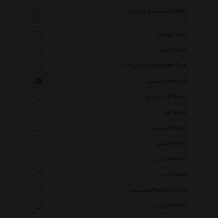
قمقمه و فلاسک Flask
همه گروهها
کووآ Kovea
لایت مای فایر Light My Fire
استنلی Stanley
پریموس Primus
هد Head
یونیک Unique
هنری Henry
ناتان Nathan
کمپ Camp
هندپرسو Handpresso
اوزتریل Oztrail