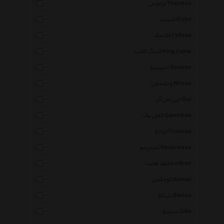
ترموس Thermos
اشبیت Esbit
فلاسک Fellask
کینگ کمپ King Camp
اسپیدو Speedo
ویلسون Wilson
جی اس آی Gsi
کمل بک Camelbak
ترادو Trudeau
نسپرسو Nespresso
لایف هایت Leifheit
کومکس Komax
باریکو Barico
سیلیو Cilio