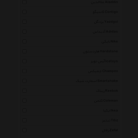
علاالدین Aladdin
کانتیگو Contigo
یزدگل Yazdgol
آدیداس Adidas
نایکی Nike
هاردستون Hardstone
آیس تویز Icetoys
چمپکس Champex
اسمارت شیک Smartshake
ریباک Reebok
کلمن Coleman
ایکیا Ikea
تیتیز Titiz
زفال Zefal