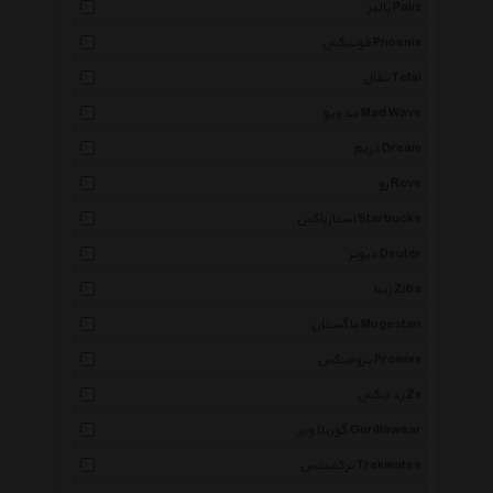
پالیز Paliz
فونیکس Phoenix
تفال Tefal
مد ویو Mad Wave
دریم Dream
رو Rove
استارباکس Starbucks
دیوتر Deuter
زیبا Ziba
ماگستان Mugestan
پرومیکس Promixx
زد ایکس Zx
گوریلا ویر Gorillawear
ترکمیتس Trekmates