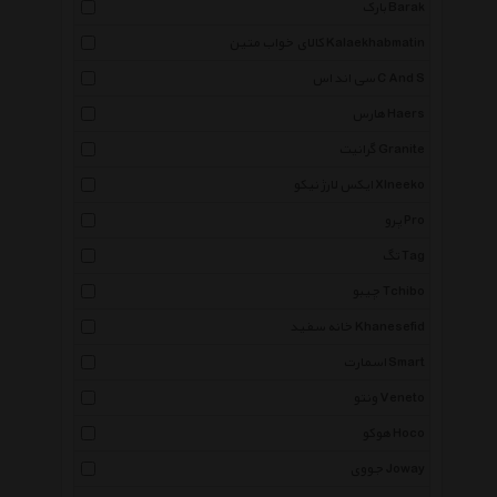
بارک Barak
کالای خواب متین Kalaekhabmatin
سی اند اس C And S
هارس Haers
گرانیت Granite
ایکس لارژ نیکو Xlneeko
پرو Pro
تگ Tag
چیبو Tchibo
خانه سفید Khanesefid
اسمارت Smart
ونتو Veneto
هوکو Hoco
جووی Joway