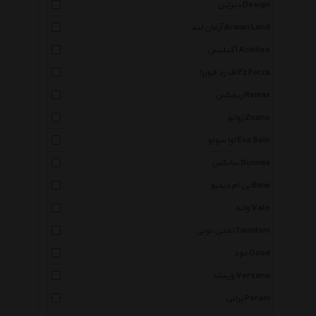
دیزاین Design
آرمان لند Arman Land
آکیلیس Ackiliss
اف زد فورزا Fz Forza
ریمکس Remax
ژوانو Zoano
اوا سولو Eva Solo
سانکس Sunnex
بی ام دبلیو Bmw
واته Vate
تانتی تونی Tantitoni
عود Oood
ورسانا Versana
پرانی Perani