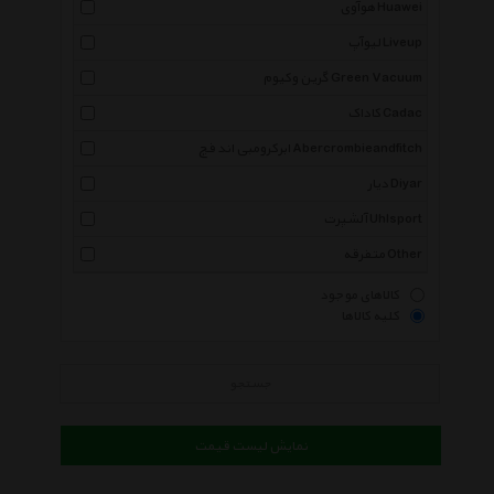
هوآوی Huawei
لیوآپ Liveup
گرین وکیوم Green Vacuum
کاداک Cadac
ابرکرومبی اند فچ Abercrombieandfitch
دیار Diyar
آلشپرت Uhlsport
متفرقه Other
کالاهای موجود
کلیه کالاها
جستجو
نمایش لیست قیمت