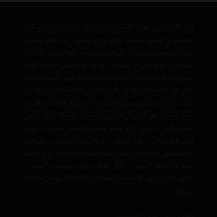
فروشگاه اینترنتی اسپرت گشت به عنوان یکی از بزرگترین مرجع های
تخصصی و فروش اینترنتی انواع لوازم ورزشی، ست های ورزشی،
تجهیزات سفر و کوهنودی در ایران توانسته است علاوه بر ایجاد یک بانک
کامل و جامع از تجهیزات ورزشی ، یک مرجع تخصصی فروش آنلاین
اینترنتی در ایران نیز باشد و علاوه بر مزیت های فوق، نسبت به تمام
رقبای خود مزیت های ویژه ی دیگری همچون ارائه جدیدترین و بهترین
قیمت روز بازار، تحویل سریع در کمترین زمان ممکن و ارائه ی بالاترین
سطح خدمات پس از فروش در ایران میباشد. فروشگاه لوازم ورزشی
اسپرت گشت با هدف ارائه جدید ترین محصولات ورزشی از قبیل،
کفش های ورزشی
،
کیف و کوله
،
گرمکن و شلوار ورزشی
،
تی‌شرت
تجهیزات جانبی کوه‌نوردی و سفر
و دیگر محصولات ورزشی، از برند های
معتبر دنیا مانند
آدیداس
،
نایک
،
پوما
،
ریباک
،
سالومون
،
اسیکس
،
ساکنی
،
آندرآرمور
و… با مجربترین مشاوران و کارشناسان ورزشی فعالیت
می کند.
نشانی : ایران، تهران، دفتر مرکزی