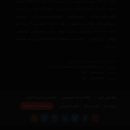
سطح خدمات پس از فروش در ایران میباشد. فروشگاه لوازم ورزشی
اسپرت گشت با هدف ارائه جدید ترین محصولات ورزشی از قبیل،
کفش های ورزشی
،
کیف و کوله
،
گرمکن و شلوار ورزشی
،
تی‌شرت
تجهیزات جانبی کوه‌نوردی و سفر
و دیگر محصولات ورزشی، از برند های
معتبر دنیا مانند
آدیداس
،
نایک
،
پوما
،
ریباک
،
سالومون
،
اسیکس
،
ساکنی
،
آندرآرمور
و… با مجربترین مشاوران و کارشناسان ورزشی فعالیت
می کند.
نشانی : ایران، تهران، دفتر مرکزی
ایمیل :
avan.network {at} gmail {dot} com
تلفن :
021 - 00000000
فکس :
021 - 00000000
راهنمای خرید
حفظ حریم خصوصی
قوانین و شرایط خرید
عضویت در خبرنامه
درباره ما
ارتباط با ما
شرایط فروش