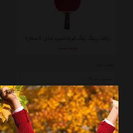
راکت پینگ پنگ فرندشیپ مدل 5 ستاره
موجود نیست
انتخاب گروه
لوازم جانبی راکت Racket Acc
همه گروهها
یونکس Yonex
مکس Max
دانیک شیلدکروت Donic Schildkrot