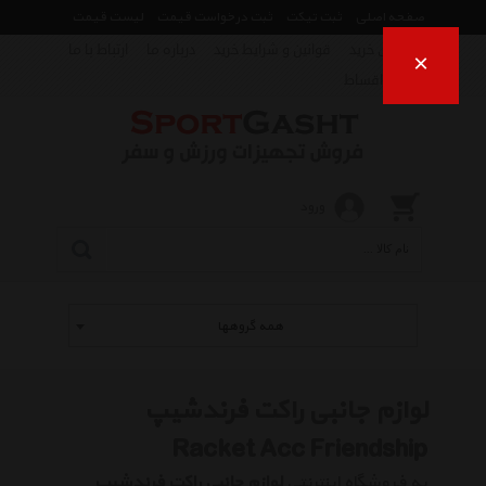
صفحه اصلی
ثبت تیکت
ثبت درخواست قیمت
لیست قیمت
راهنمای خرید
قوانین و شرایط خرید
درباره ما
ارتباط با ما
×
فروش اقساط
ورود
همه گروهها
لوازم جانبی راکت فرندشیپ
Racket Acc Friendship
به فروشگاه اینترنتی
لوازم جانبی راکت فرندشیپ