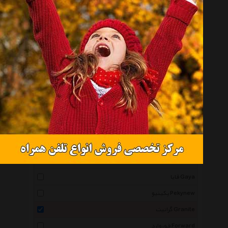
کووآ Kovea
کمپ Camp
اوزتریل Oztrail
سول Sol
اف آی تی F.I.T
کینگ کمپ King Camp
هاسکی Husky
ترموس Thermos
های راک High Rock
رب Rab
قایا Gaya
پکینیو Pekynew
گرانیت Granite
فوروارد Forward