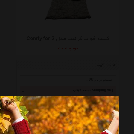
کیسه خواب گرانیت مدل Comfy for 2
موجود نیست
انتخاب گروه
کیسه خواب Sleeping Bag
همه گروهها
دیوتر Deuter
نورث فیس Thenorthface
میلت Millet