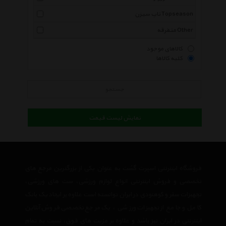
تاپ سیزن Topseason
متفرقه Other
کالاهای موجود
کلیه کالاها
جستجو
نمایش لیست قیمت
فروشگاه اینترنتی اسپرت گشت به عنوان یکی از بزرگترین مرجع های
تخصصی و فروش اینترنتی انواع لوازم ورزشی، ست های ورزشی،
تجهیزات سفر و کوهنودی در ایران توانسته است علاوه بر ایجاد یک بانک
کامل و جامع از تجهیزات ورزشی ، یک مرجع تخصصی فروش آنلاین
اینترنتی در ایران نیز باشد و علاوه بر مزیت های فوق، نسبت به تمام