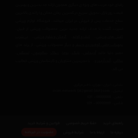
رقبای خود مزیت های ویژه ی دیگری همچون ارائه جدیدترین و بهترین
قیمت روز بازار، تحویل سریع در کمترین زمان ممکن و ارائه ی بالاترین
سطح خدمات پس از فروش در ایران میباشد. فروشگاه لوازم ورزشی
اسپرت گشت با هدف ارائه جدید ترین محصولات ورزشی از قبیل،
کفش های ورزشی
،
کیف و کوله
،
گرمکن و شلوار ورزشی
،
تی‌شرت
تجهیزات جانبی کوه‌نوردی و سفر
و دیگر محصولات ورزشی، از برند های
معتبر دنیا مانند
آدیداس
،
نایک
،
پوما
،
ریباک
،
سالومون
،
اسیکس
،
ساکنی
،
آندرآرمور
و… با مجربترین مشاوران و کارشناسان ورزشی فعالیت
می کند.
نشانی : ایران، تهران، دفتر مرکزی
ایمیل :
avan.network {at} gmail {dot} com
تلفن :
021 - 00000000
فکس :
021 - 00000000
راهنمای خرید
حفظ حریم خصوصی
قوانین و شرایط خرید
عضویت در خبرنامه
درباره ما
ارتباط با ما
شرایط فروش