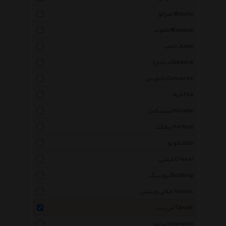
میزانو Mizuno
ماموت Mammut
جامپ Jump
دیادورا Diadora
کانورس Converse
فیلا Fila
کینتیکس Kinetix
پرفکت Perfect
لوتو Lotto
کرسی Cressi
بروتینگ Brutting
لی ورنیس Le Vernis
تن زیب Tanzib
ایپانما Ipanema