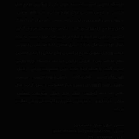
فروشگاه اینترنتی اسپرت گشت به عنوان یکی از بزرگترین مرجع های
تخصصی و فروش اینترنتی انواع لوازم ورزشی، ست های ورزشی،
تجهیزات سفر و کوهنودی در ایران توانسته است علاوه بر ایجاد یک بانک
کامل و جامع از تجهیزات ورزشی ، یک مرجع تخصصی فروش آنلاین
اینترنتی در ایران نیز باشد و علاوه بر مزیت های فوق، نسبت به تمام
رقبای خود مزیت های ویژه ی دیگری همچون ارائه جدیدترین و بهترین
قیمت روز بازار، تحویل سریع در کمترین زمان ممکن و ارائه ی بالاترین
سطح خدمات پس از فروش در ایران میباشد. فروشگاه لوازم ورزشی
اسپرت گشت با هدف ارائه جدید ترین محصولات ورزشی از قبیل،
کفش های ورزشی
،
کیف و کوله
،
گرمکن و شلوار ورزشی
،
تی‌شرت
تجهیزات جانبی کوه‌نوردی و سفر
و دیگر محصولات ورزشی، از برند های
معتبر دنیا مانند
آدیداس
،
نایک
،
پوما
،
ریباک
،
سالومون
،
اسیکس
،
ساکنی
،
آندرآرمور
و… با مجربترین مشاوران و کارشناسان ورزشی فعالیت
می کند.
نشانی : ایران، تهران، دفتر مرکزی
ایمیل :
avan.network {at} gmail {dot} com
تلفن :
021 - 00000000