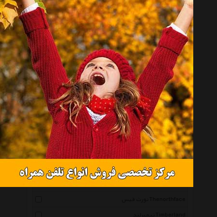
لینینگ Li Ning
نیکتا Nikta
آلپاین پرو Alpinepro
کریمور Karrimor
های-تک Hi Tec
آبرنگ Abrang
دی سی Dc
راکسی Roxy
کفش حمید Hamid Shoes
نیکیتا Nikita
پیک Peak
کفش مرسانا Kafshmersana
نورث فیس Thenorthface
تیمبرلند Timberland