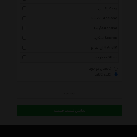
زاکسی Zaxy
اندیشه Andishe
گرندا Grendha
اسکارپا Scarpa
اچ اند ام H And M
متفرقه Other
کالاهای موجود
کلیه کالاها
جستجو
نمایش لیست قیمت