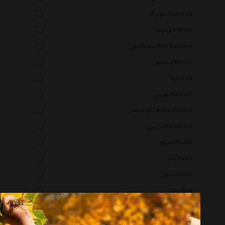
سوپرگا Superga
ویبرام Vibram
نیو بالانس New Balance
ویلسون Wilson
لوا Lowa
نهرین Nahrain
آکوا اسفیر Aqua Sphere
آلبرتینی Albertini
نسیم Nasim
پاما Pama
لتون Letoon
دوک Duk
مل اند موژ Mel And Moj
پوما Puma