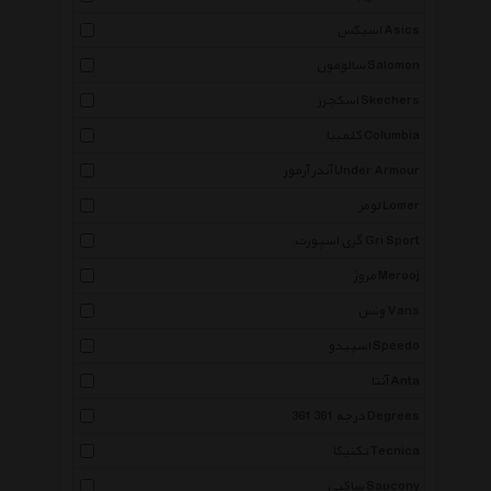
اسیکس Asics
سالومون Salomon
اسکچرز Skechers
کلمبیا Columbia
آندر آرمور Under Armour
لومر Lomer
گری اسپورت Gri Sport
مروژ Merooj
ونس Vans
اسپیدو Speedo
آنتا Anta
361 درجه 361 Degrees
تکنیکا Tecnica
ساکنی Saucony