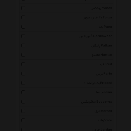
یونکس Yonex
اف زد فورزا Fz Forza
پاپا Papa
گوریلا ویر Gorillawear
پاتکان Patkan
هامتو Humtto
فرد Fred
پرین Parin
یک ارتباط 1Ertebat
جوما Joma
ساکریکس Soccerex
مرل Merrell
واته Vate
جردن Jordan