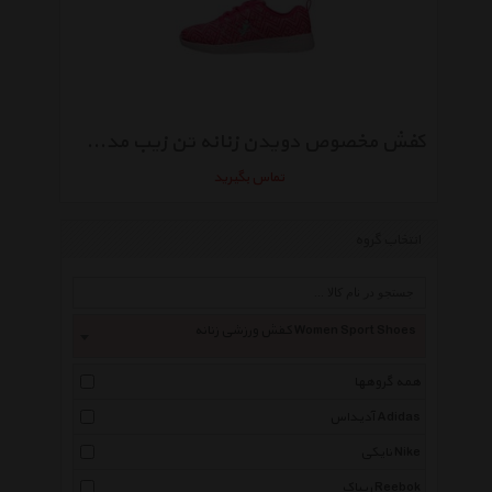
کفش مخصوص دویدن زنانه تن زیب مدل TRF9601
تماس بگیرید
انتخاب گروه
کفش ورزشی زنانه Women Sport Shoes
همه گروهها
آدیداس Adidas
نایکی Nike
ریباک Reebok