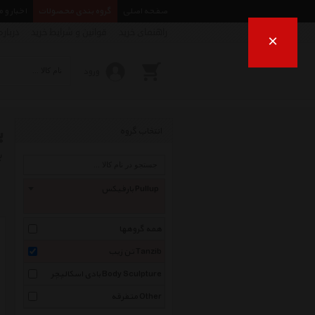
صفحه اصلی
گروه بندی محصولات
اخبار و 
راهنمای خرید
قوانین و شرایط خرید
درباره
×
ورود
ب
انتخاب گروه
ب
بارفیکس Pullup
همه گروهها
تن زیب Tanzib
بادی اسکالپچر Body Sculpture
متفرقه Other