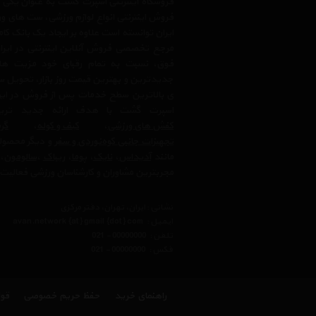
فروشگاه اینترنتی اسپرت گشت به عنوان یکی
فروش اینترنتی انواع لوازم ورزشی، ست های و
ایران توانسته است علاوه بر ایجاد یک بانک کا
مرجع تخصصی فروش آنلاین اینترنتی در ایران
فوق، نسبت به تمام رقبای خود مزیت ها
جدیدترین و بهترین قیمت روز بازار، تحویل سر
ی بالاترین سطح خدمات پس از فروش در ایرا
اسپرت گشت با هدف ارائه جدید ترین
کفش های ورزشی
،
کیف و کوله
،
گرم
تجهیزات جانبی کوه‌نوردی و سفر
و دیگر محصولا
مانند
آدیداس
،
نایک
،
پوما
،
ریباک
،
سالومون
،
مجربترین مشاوران و کارشناسان ورزشی فعالیت 
نشانی : ایران، تهران، دفتر مرکزی
ایمیل :
avan.network {at} gmail {dot} com
تلفن :
021 - 00000000
فکس :
021 - 00000000
راهنمای خرید
حفظ حریم خصوصی
قوا