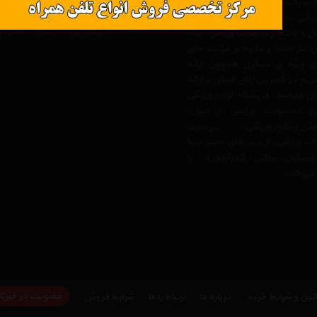
 از بزرگترین مرجع های تخصصی و
رزشی، تجهیزات سفر و کوهنودی در
مل و جامع از تجهیزات ورزشی ، یک
 نیز باشد و علاوه بر مزیت های
ی ویژه ی دیگری همچون ارائه
یع در کمترین زمان ممکن و ارائه
ن میباشد. فروشگاه لوازم ورزشی
 محصولات ورزشی از قبیل،
کن و شلوار ورزشی
،
تی‌شرت
ت ورزشی، از برند های معتبر دنیا
اسیکس
،
ساکنی
،
آندرآرمور
و… با
می کند.
عضویت در خبرنا
نین و شرایط خرید
درباره ما
ارتباط با ما
شرایط فروش