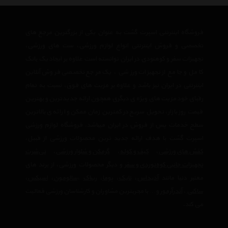
فروشگاه اینترنتی اسپرت گشت به عنوان یکی از بزرگترین مرجع های
تخصصی و فروش اینترنتی انواع لوازم ورزشی، ست های ورزشی،
تجهیزات سفر و کوهنودی در ایران توانسته است علاوه بر ایجاد یک بانک
کامل و جامع از تجهیزات ورزشی ، یک مرجع تخصصی فروش آنلاین
اینترنتی در ایران نیز باشد و علاوه بر مزیت های فوق، نسبت به تمام
رقبای خود مزیت های ویژه ی دیگری همچون ارائه جدیدترین و بهترین
قیمت روز بازار، تحویل سریع در کمترین زمان ممکن و ارائه ی بالاترین
سطح خدمات پس از فروش در ایران میباشد. فروشگاه لوازم ورزشی
اسپرت گشت با هدف ارائه جدید ترین محصولات ورزشی از قبیل،
کفش های ورزشی
،
کیف و کوله
،
گرمکن و شلوار ورزشی
،
تی‌شرت
تجهیزات جانبی کوه‌نوردی و سفر
و دیگر محصولات ورزشی، از برند های
معتبر دنیا مانند
آدیداس
،
نایک
،
پوما
،
ریباک
،
سالومون
،
اسیکس
،
ساکنی
،
آندرآرمور
و… با مجربترین مشاوران و کارشناسان ورزشی فعالیت
می کند.