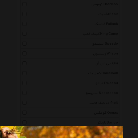
ترموس Thermos
اشبیت Esbit
فلاسک Fellask
کینگ کمپ King Camp
اسپیدو Speedo
ویلسون Wilson
جی اس آی Gsi
کمل بک Camelbak
ترادو Trudeau
نسپرسو Nespresso
لایف هایت Leifheit
کومکس Komax
باریکو Barico
سیلیو Cilio