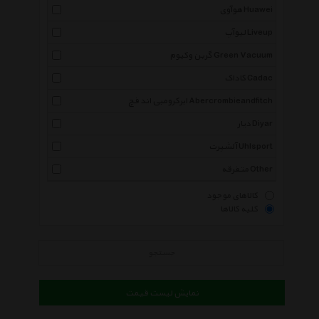
هوآوی Huawei
لیوآپ Liveup
گرین وکیوم Green Vacuum
کاداک Cadac
ابرکرومبی اند فچ Abercrombieandfitch
دیار Diyar
آلشپرت Uhlsport
متفرقه Other
کالاهای موجود
کلیه کالاها
جستجو
نمایش لیست قیمت