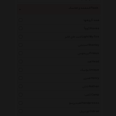
قمقمه و فلاسک Flask
همه گروهها
کووآ Kovea
لایت مای فایر Light My Fire
استنلی Stanley
پریموس Primus
هد Head
یونیک Unique
هنری Henry
ناتان Nathan
کمپ Camp
هندپرسو Handpresso
اوزتریل Oztrail