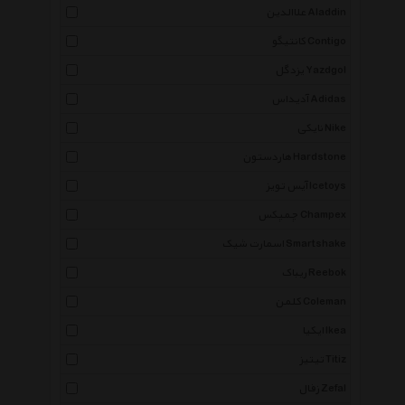
علاالدین Aladdin
کانتیگو Contigo
یزدگل Yazdgol
آدیداس Adidas
نایکی Nike
هاردستون Hardstone
آیس تویز Icetoys
چمپکس Champex
اسمارت شیک Smartshake
ریباک Reebok
کلمن Coleman
ایکیا Ikea
تیتیز Titiz
زفال Zefal