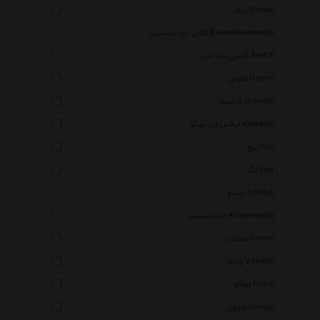
بارک Barak
کالای خواب متین Kalaekhabmatin
سی اند اس C And S
هارس Haers
گرانیت Granite
ایکس لارژ نیکو Xlneeko
پرو Pro
تگ Tag
چیبو Tchibo
خانه سفید Khanesefid
اسمارت Smart
ونتو Veneto
هوکو Hoco
جووی Joway