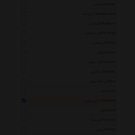
دیزاین Design
آرمان لند Arman Land
آکیلیس Ackiliss
اف زد فورزا Fz Forza
ریمکس Remax
ژوانو Zoano
اوا سولو Eva Solo
سانکس Sunnex
بی ام دبلیو Bmw
واته Vate
تانتی تونی Tantitoni
عود Oood
ورسانا Versana
پرانی Perani