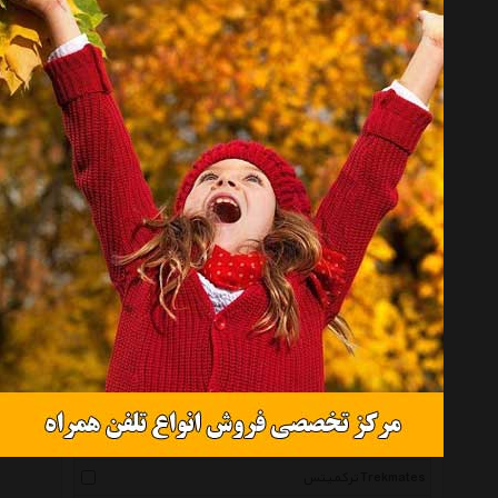
پالیز Paliz
فونیکس Phoenix
تفال Tefal
مد ویو Mad Wave
دریم Dream
رو Rove
استارباکس Starbucks
دیوتر Deuter
زیبا Ziba
ماگستان Mugestan
پرومیکس Promixx
زد ایکس Zx
گوریلا ویر Gorillawear
ترکمیتس Trekmates