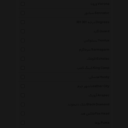
ورونا Verona
سناتور Sennator
361 درجه 361 Degrees
گارد Guard
ینیلوکس Yenilux
سرماگرم Sarmagarm
اکولاک Echolac
کینگ کمپ King Camp
هاسکی Husky
شهر چرم Leather City
آروپک Aropec
بلک دایموند Black Diamond
فاکس هد Fox Head
پوما Puma