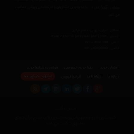
ساکنی
،
آندرآرمور
و… با مجربترین مشاوران و کارشناسان ورزشی فعالیت
می کند.
نشانی : ایران، تهران، دفتر مرکزی
ایمیل :
avan.network {at} gmail {dot} com
تلفن :
021 - 00000000
فکس :
021 - 00000000
راهنمای خرید
حفظ حریم خصوصی
قوانین و شرایط خرید
عضویت در خبرنامه
درباره ما
ارتباط با ما
شرایط فروش
اسپورت گشت
کلیه حقوق مادی و معنوی این وب سایت و مطالب مندرج در آن متعلق
به اسپورت گشت می باشد