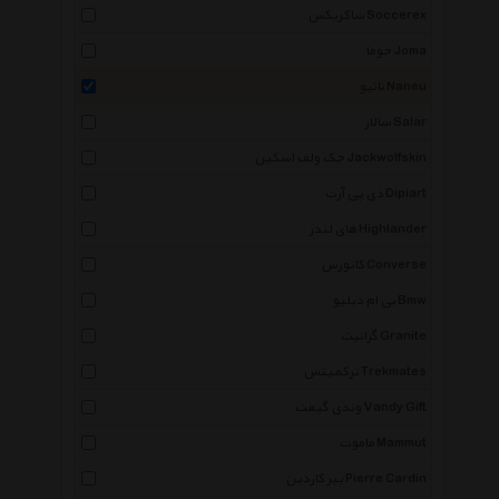
ساکریکس Soccerex
جوما Joma
نانیو Naneu
سالار Salar
جک ولف اسکین Jackwolfskin
دی پی آرت Dipiart
های لندر Highlander
کانورس Converse
بی ام دبلیو Bmw
گرانیت Granite
ترکمیتس Trekmates
وندی گیفت Vandy Gift
ماموت Mammut
پیر کاردین Pierre Cardin