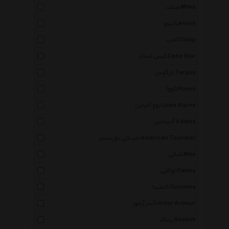
میلت Millet
لنوو Lenovo
کمپ Camp
کیس استار Case Star
تارگوس Targus
کووآ Kovea
لوو آلپاین Lowe Alpine
آدیداس Adidas
امریکن توریستر American Tourister
نایکی Nike
اوکلی Oakley
کلمبیا Columbia
آندر آرمور Under Armour
ریباک Reebok