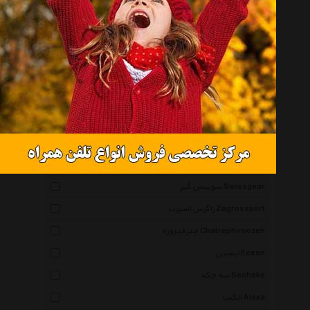
دی سی Dc
نورث فیس Thenorthface
توله Thule
نشنال جئوگرافیک National Geographic
لی کوپر Leecooper
آرامیس Aramis
اف زد فورزا Fz Forza
ونگر Wenger
سوییس گیر Swissgear
زاگرس اسپرت Zagrossport
چترفیروزه Chatrephiroozeh
ایسین Eceen
سه چکه Secheke
الکسا Alexa