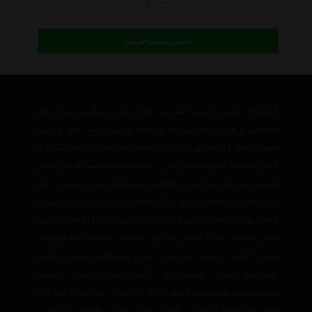
جستجو
نمایش لیست قیمت
فروشگاه اینترنتی اسپرت گشت به عنوان یکی از بزرگترین مرجع های
تخصصی و فروش اینترنتی انواع لوازم ورزشی، ست های ورزشی،
تجهیزات سفر و کوهنودی در ایران توانسته است علاوه بر ایجاد یک بانک
کامل و جامع از تجهیزات ورزشی ، یک مرجع تخصصی فروش آنلاین
اینترنتی در ایران نیز باشد و علاوه بر مزیت های فوق، نسبت به تمام
رقبای خود مزیت های ویژه ی دیگری همچون ارائه جدیدترین و بهترین
قیمت روز بازار، تحویل سریع در کمترین زمان ممکن و ارائه ی بالاترین
سطح خدمات پس از فروش در ایران میباشد. فروشگاه لوازم ورزشی
اسپرت گشت با هدف ارائه جدید ترین محصولات ورزشی از قبیل،
کفش های ورزشی
،
کیف و کوله
،
گرمکن و شلوار ورزشی
،
تی‌شرت
تجهیزات جانبی کوه‌نوردی و سفر
و دیگر محصولات ورزشی، از برند های
معتبر دنیا مانند
آدیداس
،
نایک
،
پوما
،
ریباک
،
سالومون
،
اسیکس
،