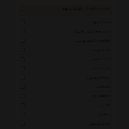
کیف و کوله Bag And Backpack
همه گروهها
کیس لاجیک Case Logic
سامسونیت Samsonite
کوییلو Quilo
دلسی Delsey
دیوتر Deuter
ویلسون Wilson
هد Head
ناتان Nathan
ام پی Mp
پاگ Pug
لکسون Lexon