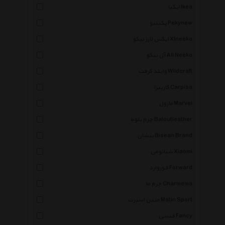
ایکیا Ikea
پکینیو Pekynew
ایکس لارژ نیکو Xlneeko
آل نیکو All Neeko
وایلد کرفت Wildcraft
کارپیزا Carpisa
مارول Marvel
چرم بلوط Baloutleather
بیشان Bisean Brand
شیائومی Xiaomi
فوروارد Forward
چرم ما Charmema
متین اسپرت Matin Sport
فنسی Fancy