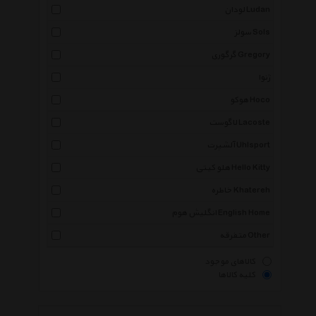
لودان Ludan
سولز Sols
گرگوری Gregory
ژنوا
هوکو Hoco
لاگوست Lacoste
آلشپرت Uhlsport
هلو کیتی Hello Kitty
خاطره Khatereh
انگلیش هوم English Home
متفرقه Other
کالاهای موجود
کلیه کالاها