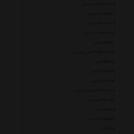
های سیرا High Sierra
سالومون Salomon
اسکچرز Skechers
جان اسپرت Jansport
لوکین Loukin
هپی پیک نیک Happy Picnic
مروژ Merooj
کلمن Coleman
فیلیپی Philippi
ویکتورینوکس Victorinox
اسپیدو Speedo
وسپا Vespa
کرامپلر Crumpler
آنتا Anta