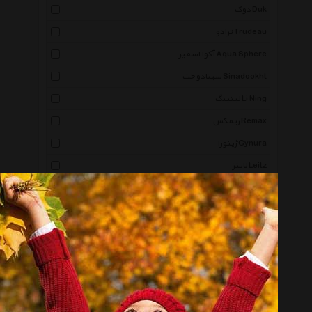
دوک Duk
ترادو Trudeau
آکوا اسفیر Aqua Sphere
سینادوخت Sinadookht
لینینگ Li Ning
ریمکس Remax
ژینورا Gynura
لایتز Leitz
پریما Prima
سیلیو Cilio
انیسه Oniseh
کوئیک سیلور Quiksilver
راکسی Roxy
آرنا Arena