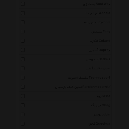
بست وی Best Way
ای دی کالا Adcala
جوی روم Joyroom
فینیس Finis
کاکارد Cakard
آسپری Osprey
سدروس Cedrus
پینگوئن Pinguin
تکنیک اسپرت Technicsport
مدرن کیف پارسیان Parsianmodernkif
فیرو Firo
جی بگ Gbag
لوبین Lubin
کچوا Quechua