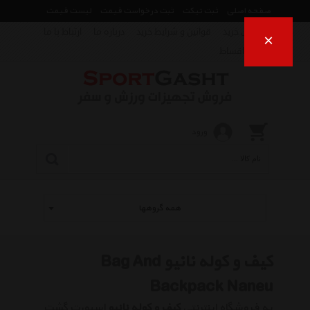
صفحه اصلی
ثبت تیکت
ثبت درخواست قیمت
لیست قیمت
راهنمای خرید
قوانین و شرایط خرید
درباره ما
ارتباط با ما
×
فروش اقساط
ورود
همه گروهها
کیف و کوله نانیو Bag And
Backpack Naneu
به فروشگاه اینترنتی
کیف و کوله نانیو
اسپورت گشت