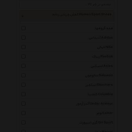
کفش ورزشی زنانه Women Sport Shoes
همه گروهها
آدیداس Adidas
نایکی Nike
ریباک Reebok
اسیکس Asics
سالومون Salomon
اسکچرز Skechers
کلمبیا Columbia
آندر آرمور Under Armour
لومر Lomer
گری اسپورت Gri Sport