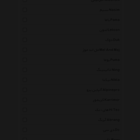
آلبرتینی Albertini
نسیم Nasim
پاما Pama
لتون Letoon
دوک Duk
مل اند موژ Mel And Moj
پوما Puma
لینینگ Li Ning
نیکتا Nikta
آلپاین پرو Alpinepro
کریمور Karrimor
های-تک Hi Tec
آبرنگ Abrang
دی سی Dc