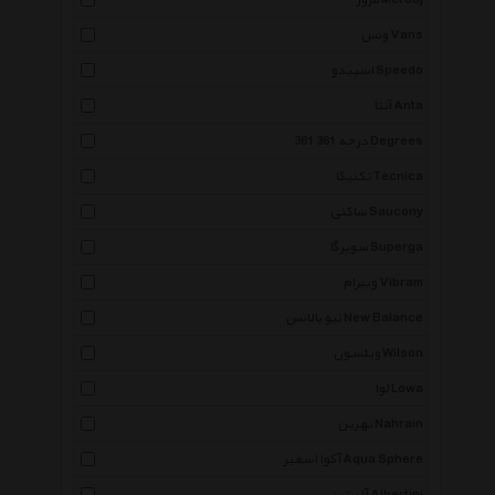
مروژ Merooj
ونس Vans
اسپیدو Speedo
آنتا Anta
361 درجه 361 Degrees
تکنیکا Tecnica
ساکنی Saucony
سوپرگا Superga
ویبرام Vibram
نیو بالانس New Balance
ویلسون Wilson
لوا Lowa
نهرین Nahrain
آکوا اسفیر Aqua Sphere