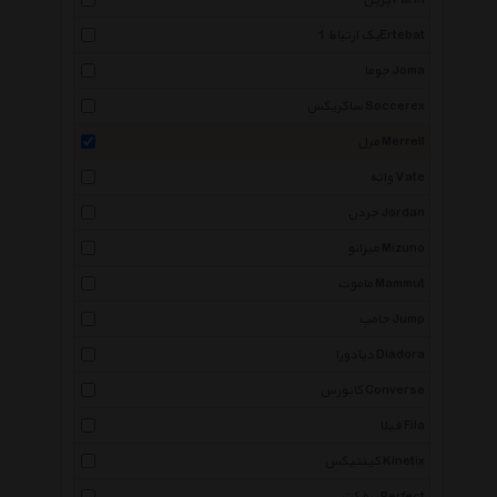
پرین Parin
یک ارتباط 1Ertebat
جوما Joma
ساکریکس Soccerex
مرل Merrell
واته Vate
جردن Jordan
میزانو Mizuno
ماموت Mammut
جامپ Jump
دیادورا Diadora
کانورس Converse
فیلا Fila
کینتیکس Kinetix