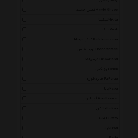
راکسی Roxy
کفش حمید Hamid Shoes
نیکیتا Nikita
پیک Peak
کفش مرسانا Kafshmersana
نورث فیس Thenorthface
تیمبرلند Timberland
یونکس Yonex
اف زد فورزا Fz Forza
پاپا Papa
گوریلا ویر Gorillawear
پاتکان Patkan
هامتو Humtto
فرد Fred