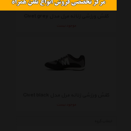
کفش ورزشی زنانه مرل مدل Civet grey
موجود نیست
کفش ورزشی زنانه مرل مدل Civet black
موجود نیست
انتخاب گروه