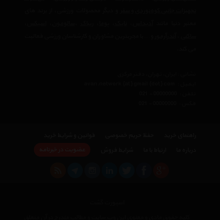
تجهیزات جانبی کوه‌نوردی و سفر
و دیگر محصولات ورزشی، از برند های
معتبر دنیا مانند
آدیداس
،
نایک
،
پوما
،
ریباک
،
سالومون
،
اسیکس
،
ساکنی
،
آندرآرمور
و… با مجربترین مشاوران و کارشناسان ورزشی فعالیت
می کند.
نشانی : ایران، تهران، دفتر مرکزی
ایمیل :
avan.network {at} gmail {dot} com
تلفن :
021 - 00000000
فکس :
021 - 00000000
راهنمای خرید
حفظ حریم خصوصی
قوانین و شرایط خرید
عضویت در خبرنامه
درباره ما
ارتباط با ما
شرایط فروش
اسپورت گشت
کلیه حقوق مادی و معنوی این وب سایت و مطالب مندرج در آن متعلق