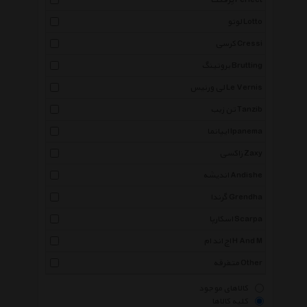
پرفکت Perfect
لوتو Lotto
کرسی Cressi
بروتینگ Brutting
لی ورنیس Le Vernis
تن زیب Tanzib
ایپانما Ipanema
زاکسی Zaxy
اندیشه Andishe
گرندا Grendha
اسکارپا Scarpa
اچ اند ام H And M
متفرقه Other
کالاهای موجود
کلیه کالاها