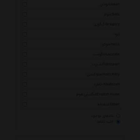
لودان Ludan
سولز Sols
گرگوری Gregory
ژنوا
هوکو Hoco
لاگوست Lacoste
آلشپرت Uhlsport
هلو کیتی Hello Kitty
خاطره Khatereh
انگلیش هوم English Home
متفرقه Other
کالاهای موجود
کلیه کالاها