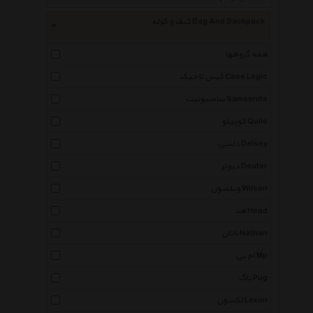
کیف و کوله Bag And Backpack
همه گروهها
کیس لاجیک Case Logic
سامسونیت Samsonite
کوییلو Quilo
دلسی Delsey
دیوتر Deuter
ویلسون Wilson
هد Head
ناتان Nathan
ام پی Mp
پاگ Pug
لکسون Lexon