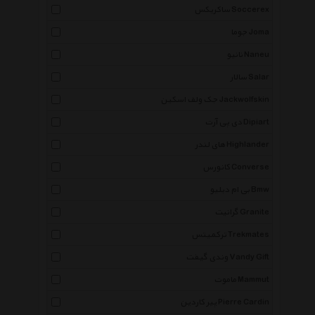
ساکریکس Soccerex
جوما Joma
نانیو Naneu
سالار Salar
جک ولف اسکین Jackwolfskin
دی پی آرت Dipiart
های لندر Highlander
کانورس Converse
بی ام دبلیو Bmw
گرانیت Granite
ترکمیتس Trekmates
وندی گیفت Vandy Gift
ماموت Mammut
پیر کاردین Pierre Cardin