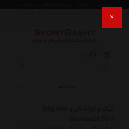
صفحه اصلی
ثبت تیکت
ثبت درخواست قیمت
لیست قیمت
راهنمای خرید
قوانین و شرایط خرید
درباره ما
ارتباط با ما
×
فروش اقساط
ورود
همه گروهها
کیف و کوله فیرو Bag And
Backpack Firo
به فروشگاه اینترنتی
کیف و کوله فیرو
اسپورت گشت