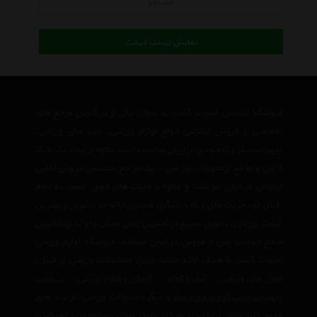
جستجو
نمایش لیست قیمت
فروشگاه اینترنتی اسپرت گشت به عنوان یکی از بزرگترین مرجع های
تخصصی و فروش اینترنتی انواع لوازم ورزشی، ست های ورزشی،
تجهیزات سفر و کوهنودی در ایران توانسته است علاوه بر ایجاد یک بانک
کامل و جامع از تجهیزات ورزشی ، یک مرجع تخصصی فروش آنلاین
اینترنتی در ایران نیز باشد و علاوه بر مزیت های فوق، نسبت به تمام
رقبای خود مزیت های ویژه ی دیگری همچون ارائه جدیدترین و بهترین
قیمت روز بازار، تحویل سریع در کمترین زمان ممکن و ارائه ی بالاترین
سطح خدمات پس از فروش در ایران میباشد. فروشگاه لوازم ورزشی
اسپرت گشت با هدف ارائه جدید ترین محصولات ورزشی از قبیل،
کفش های ورزشی
،
کیف و کوله
،
گرمکن و شلوار ورزشی
،
تی‌شرت
تجهیزات جانبی کوه‌نوردی و سفر
و دیگر محصولات ورزشی، از برند های
معتبر دنیا مانند
آدیداس
،
نایک
،
پوما
،
ریباک
،
سالومون
،
اسیکس
،