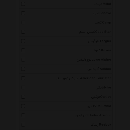
میلت Millet
لنوو Lenovo
کمپ Camp
کیس استار Case Star
تارگوس Targus
کووآ Kovea
لوو آلپاین Lowe Alpine
آدیداس Adidas
امریکن توریستر American Tourister
نایکی Nike
اوکلی Oakley
کلمبیا Columbia
آندر آرمور Under Armour
ریباک Reebok