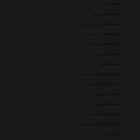
ایکیا Ikea
پکینیو Pekynew
ایکس لارژ نیکو Xlneeko
آل نیکو All Neeko
وایلد کرفت Wildcraft
کارپیزا Carpisa
مارول Marvel
چرم بلوط Baloutleather
بیشان Bisean Brand
شیائومی Xiaomi
فوروارد Forward
چرم ما Charmema
متین اسپرت Matin Sport
فنسی Fancy