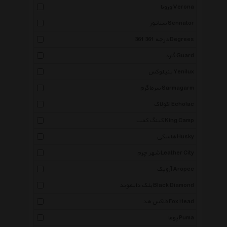
ورونا Verona
سناتور Sennator
361 درجه 361 Degrees
گارد Guard
ینیلوکس Yenilux
سرماگرم Sarmagarm
اکولاک Echolac
کینگ کمپ King Camp
هاسکی Husky
شهر چرم Leather City
آروپک Aropec
بلک دایموند Black Diamond
فاکس هد Fox Head
پوما Puma