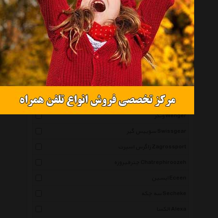
دی سی Dc
نورث فیس Thenorthface
توله Thule
نشنال جئوگرافیک National Geographic
لی کوپر Leecooper
آرامیس Aramis
اف زد فورزا Fz Forza
ونگر Wenger
سوییس گیر Swissgear
زاگرس اسپرت Zagrossport
چترفیروزه Chatrephiroozeh
ایسین Eceen
سه چکه Secheke
الکسا Alexa