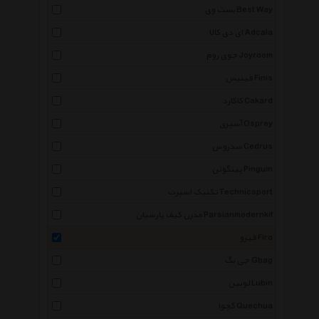
بست وی Best Way
ای دی کالا Adcala
جوی روم Joyroom
فینیس Finis
کاکارد Cakard
آسپری Osprey
سدروس Cedrus
پینگوئن Pinguin
تکنیک اسپرت Technicsport
مدرن کیف پارسیان Parsianmodernkif
فیرو Firo
جی بگ Gbag
لوبین Lubin
کچوا Quechua