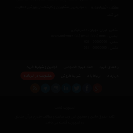
ساکنی
،
آندرآرمور
و… با مجربترین مشاوران و کارشناسان ورزشی فعالیت
می کند.
نشانی : ایران، تهران، دفتر مرکزی
ایمیل :
avan.network {at} gmail {dot} com
تلفن :
021 - 00000000
فکس :
021 - 00000000
راهنمای خرید
حفظ حریم خصوصی
قوانین و شرایط خرید
عضویت در خبرنامه
درباره ما
ارتباط با ما
شرایط فروش
اسپورت گشت
کلیه حقوق مادی و معنوی این وب سایت و مطالب مندرج در آن متعلق
به اسپورت گشت می باشد
×