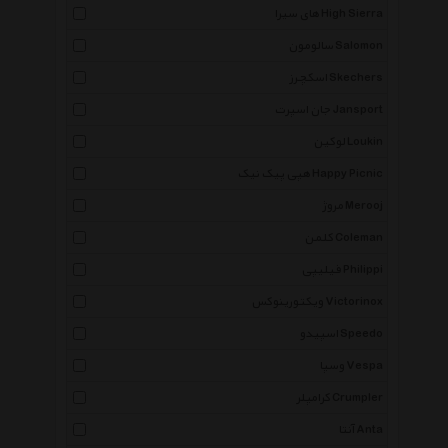
های سیرا High Sierra
سالومون Salomon
اسکچرز Skechers
جان اسپرت Jansport
لوکین Loukin
هپی پیک نیک Happy Picnic
مروژ Merooj
کلمن Coleman
فیلیپی Philippi
ویکتورینوکس Victorinox
اسپیدو Speedo
وسپا Vespa
کرامپلر Crumpler
آنتا Anta