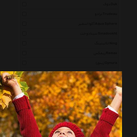
دوک Duk
ترادو Trudeau
آکوا اسفیر Aqua Sphere
سینادوخت Sinadookht
لینینگ Li Ning
ریمکس Remax
ژینورا Gynura
لایتز Leitz
پریما Prima
سیلیو Cilio
انیسه Oniseh
کوئیک سیلور Quiksilver
راکسی Roxy
آرنا Arena