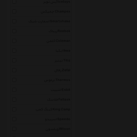
آیس تویز Icetoys
چمپکس Champex
اسمارت شیک Smartshake
ریباک Reebok
کلمن Coleman
ایکیا Ikea
تیتیز Titiz
زفال Zefal
ترموس Thermos
اشبیت Esbit
فلاسک Fellask
کینگ کمپ King Camp
اسپیدو Speedo
ویلسون Wilson