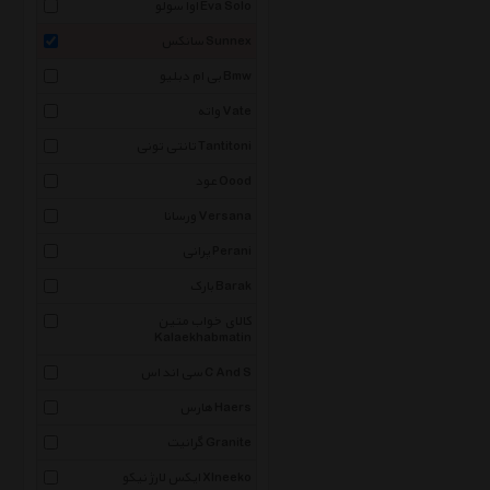
اوا سولو Eva Solo
سانکس Sunnex
بی ام دبلیو Bmw
واته Vate
تانتی تونی Tantitoni
عود Oood
ورسانا Versana
پرانی Perani
بارک Barak
کالای خواب متین
Kalaekhabmatin
سی اند اس C And S
هارس Haers
گرانیت Granite
ایکس لارژ نیکو Xlneeko