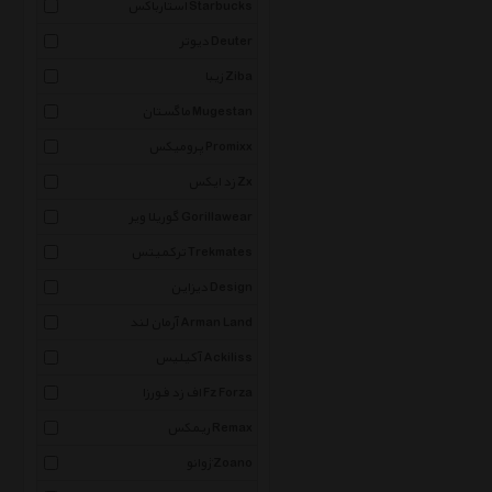
استارباکس Starbucks
دیوتر Deuter
زیبا Ziba
ماگستان Mugestan
پرومیکس Promixx
زد ایکس Zx
گوریلا ویر Gorillawear
ترکمیتس Trekmates
دیزاین Design
آرمان لند Arman Land
آکیلیس Ackiliss
اف زد فورزا Fz Forza
ریمکس Remax
ژوانو Zoano