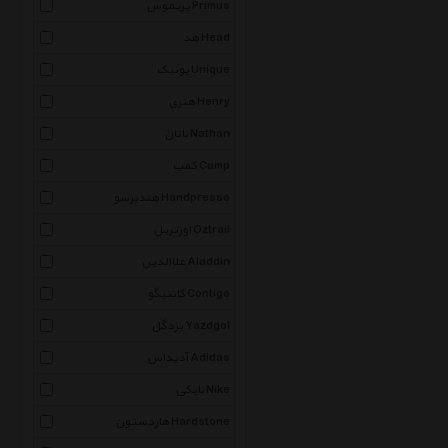
پریموس Primus
هد Head
یونیک Unique
هنری Henry
ناتان Nathan
کمپ Camp
هندپرسو Handpresso
اوزتریل Oztrail
علاالدین Aladdin
کانتیگو Contigo
یزدگل Yazdgol
آدیداس Adidas
نایکی Nike
هاردستون Hardstone