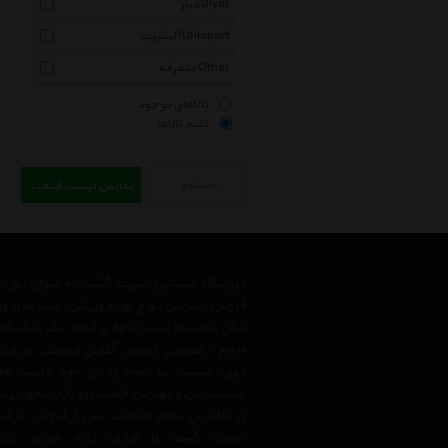
دیار Diyar
آلشپرت Uhlsport
متفرقه Other
کالاهای موجود
کلیه کالاها
جستجو
نمایش لیست قیمت
فروشگاه اینترنتی اسپرت گشت به عنوان یکی
فروش اینترنتی انواع لوازم ورزشی، ست های و
ایران توانسته است علاوه بر ایجاد یک بانک کا
مرجع تخصصی فروش آنلاین اینترنتی در ایران
فوق، نسبت به تمام رقبای خود مزیت ها
جدیدترین و بهترین قیمت روز بازار، تحویل سر
ی بالاترین سطح خدمات پس از فروش در ایرا
اسپرت گشت با هدف ارائه جدید ترین