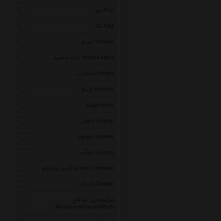
پرو Pro
تگ Tag
چیبو Tchibo
خانه سفید Khanesefid
اسمارت Smart
ونتو Veneto
هوکو Hoco
جووی Joway
هوآوی Huawei
لیوآپ Liveup
گرین وکیوم Green Vacuum
کاداک Cadac
ابرکرومبی اند فچ
Abercrombieandfitch