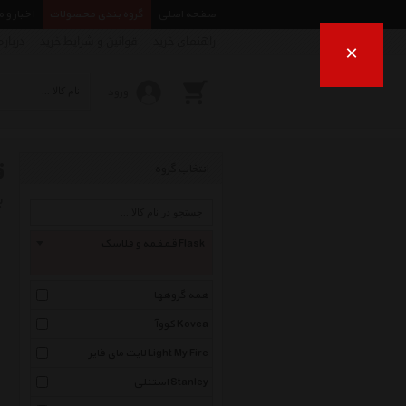
صفحه اصلی
گروه بندی محصولات
اخبار و 
راهنمای خرید
قوانین و شرایط خرید
درباره
×
ورود
ق
انتخاب گروه
ب
قمقمه و فلاسک Flask
همه گروهها
کووآ Kovea
لایت مای فایر Light My Fire
استنلی Stanley