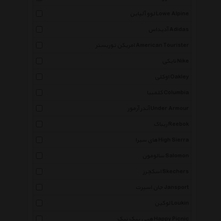
لوو آلپاین Lowe Alpine
آدیداس Adidas
امریکن توریستر American Tourister
نایکی Nike
اوکلی Oakley
کلمبیا Columbia
آندر آرمور Under Armour
ریباک Reebok
های سیرا High Sierra
سالومون Salomon
اسکچرز Skechers
جان اسپرت Jansport
لوکین Loukin
هپی پیک نیک Happy Picnic