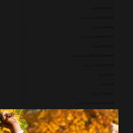
اکولاک Echolac
کینگ کمپ King Camp
هاسکی Husky
شهر چرم Leather City
آروپک Aropec
بلک دایموند Black Diamond
فاکس هد Fox Head
پوما Puma
دوک Duk
ترادو Trudeau
آکوا اسفیر Aqua Sphere
سینادوخت Sinadookht
لینینگ Li Ning
ریمکس Remax