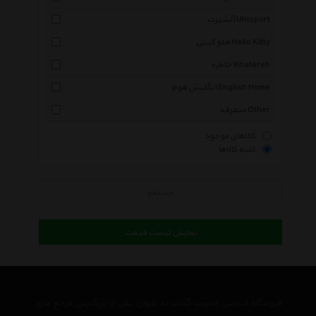
آلشپرت Uhlsport
هلو کیتی Hello Kitty
خاطره Khatereh
انگلیش هوم English Home
متفرقه Other
کالاهای موجود
کلیه کالاها
جستجو
نمایش لیست قیمت
فروشگاه اینترنتی اسپرت گشت به عنوان یکی از بزرگترین مرجع های