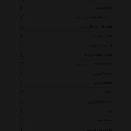
مارول Marvel
چرم بلوط Baloutleather
بیشان Bisean Brand
شیائومی Xiaomi
فوروارد Forward
چرم ما Charmema
متین اسپرت Matin Sport
فنسی Fancy
لودان Ludan
سولز Sols
گرگوری Gregory
ژنوا
هوکو Hoco
لاگوست Lacoste