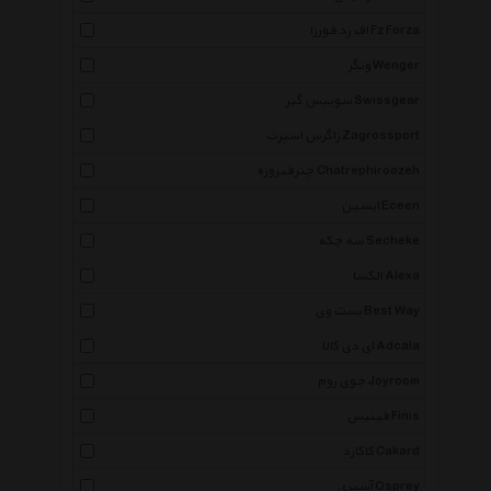
اف زد فورزا Fz Forza
ونگر Wenger
سوییس گیر Swissgear
زاگرس اسپرت Zagrossport
چترفیروزه Chatrephiroozeh
ایسین Eceen
سه چکه Secheke
الکسا Alexa
بست وی Best Way
ای دی کالا Adcala
جوی روم Joyroom
فینیس Finis
کاکارد Cakard
آسپری Osprey