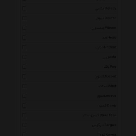
دلسی Delsey
دیوتر Deuter
ویلسون Wilson
هد Head
ناتان Nathan
ام پی Mp
پاگ Pug
لکسون Lexon
میلت Millet
لنوو Lenovo
کمپ Camp
کیس استار Case Star
تارگوس Targus
کووآ Kovea