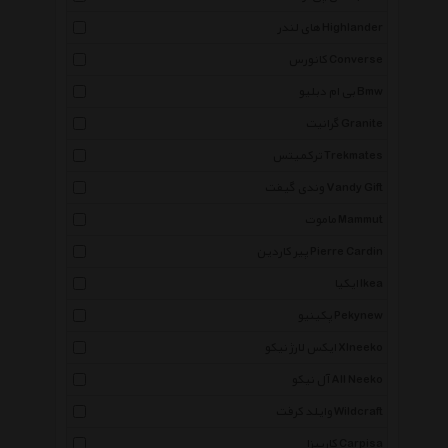
های لندر Highlander
کانورس Converse
بی ام دبلیو Bmw
گرانیت Granite
ترکمیتس Trekmates
وندی گیفت Vandy Gift
ماموت Mammut
پیر کاردین Pierre Cardin
ایکیا Ikea
پکینیو Pekynew
ایکس لارژ نیکو Xlneeko
آل نیکو All Neeko
وایلد کرفت Wildcraft
کارپیزا Carpisa