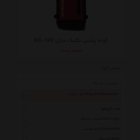
کوله پشتی تکنیک مدل KS-102
موجود نیست
انتخاب گروه
کیف و کوله Bag And Backpack
همه گروهها
کیس لاجیک Case Logic
سامسونیت Samsonite
کوییلو Quilo