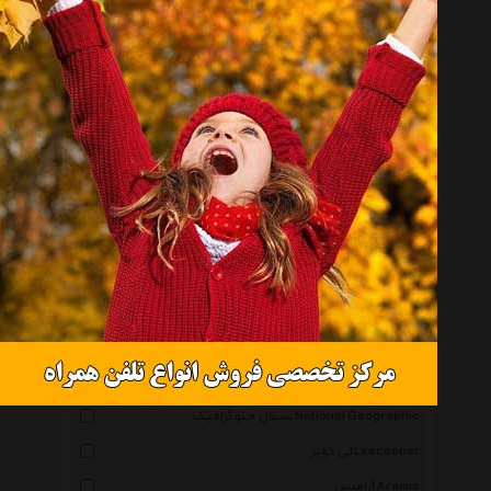
ژینورا Gynura
لایتز Leitz
پریما Prima
سیلیو Cilio
انیسه Oniseh
کوئیک سیلور Quiksilver
راکسی Roxy
آرنا Arena
دی سی Dc
نورث فیس Thenorthface
توله Thule
نشنال جئوگرافیک National Geographic
لی کوپر Leecooper
آرامیس Aramis