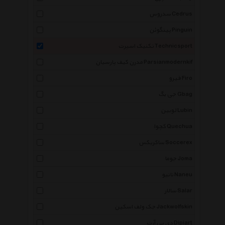
سدروس Cedrus
پینگوئن Pinguin
تکنیک اسپرت Technicsport
مدرن کیف پارسیان Parsianmodernkif
فیرو Firo
جی بگ Gbag
لوبین Lubin
کچوا Quechua
ساکریکس Soccerex
جوما Joma
نانیو Naneu
سالار Salar
جک ولف اسکین Jackwolfskin
دی پی آرت Dipiart