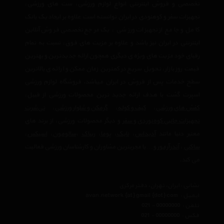
تخصصی و فروش اینترنتی انواع لوازم ورزشی، ست های ورزشی،
تجهیزات سفر و کوهنودی در ایران توانسته است علاوه بر ایجاد یک بانک
کامل و جامع از تجهیزات ورزشی ، یک مرجع تخصصی فروش آنلاین
اینترنتی در ایران نیز باشد و علاوه بر مزیت های فوق، نسبت به تمام
رقبای خود مزیت های ویژه ی دیگری همچون ارائه جدیدترین و بهترین
قیمت روز بازار، تحویل سریع در کمترین زمان ممکن و ارائه ی بالاترین
سطح خدمات پس از فروش در ایران میباشد. فروشگاه لوازم ورزشی
اسپرت گشت با هدف ارائه جدید ترین محصولات ورزشی از قبیل،
کفش های ورزشی
،
کیف و کوله
،
گرمکن و شلوار ورزشی
،
تی‌شرت
تجهیزات جانبی کوه‌نوردی و سفر
و دیگر محصولات ورزشی، از برند های
معتبر دنیا مانند
آدیداس
،
نایک
،
پوما
،
ریباک
،
سالومون
،
اسیکس
،
ساکنی
،
آندرآرمور
و… با مجربترین مشاوران و کارشناسان ورزشی فعالیت
می کند.
نشانی : ایران، تهران، دفتر مرکزی
ایمیل :
avan.network {at} gmail {dot} com
تلفن :
021 - 00000000
فکس :
021 - 00000000