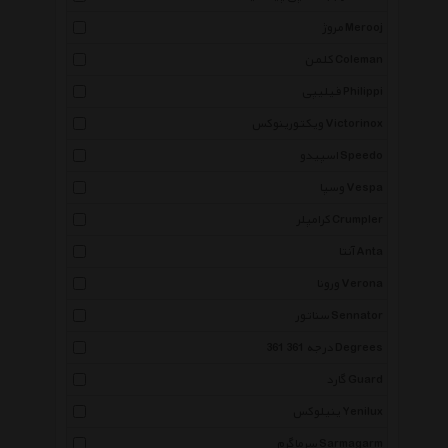
مروژ Merooj
کلمن Coleman
فیلیپی Philippi
ویکتورینوکس Victorinox
اسپیدو Speedo
وسپا Vespa
کرامپلر Crumpler
آنتا Anta
ورونا Verona
سناتور Sennator
361 درجه 361 Degrees
گارد Guard
ینیلوکس Yenilux
سرماگرم Sarmagarm